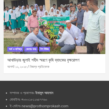
অর্থ ও বাণিজ্য
জেলার খবর
টপ নিউজ
আখাউড়ায় জুলাই শহীদ স্মরণে কৃষি ব্যাংকের বৃক্ষরোপণ
আগস্ট ১২, ২০২৫
নিজস্ব প্রতিবেদক
সম্পাদক ও প্রকাশকঃ
ইমামুল আহসান
মোবাইলঃ +৮৮০১৮১১৬৫৭৭৬০
ই-মেইলঃ news@prothomprokash.com