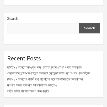
Search
Search
Recent Posts
কুষ্টিয়া-১ আসনে নিরঙ্কুশ জয়; দৌলতপুরে বিএনপির শক্ত অবস্থান
এনডিইউবি ইন্টার-ডিপার্টমেন্ট ক্রিকেট টুর্নামেন্টে চ্যাম্পিয়ন ইংলিশ ডিপার্টমেন্ট
ঢাকা-১৭ আসনের প্রার্থী তপু রায়হানের সঙ্গে সাংবাদিকদের মতবিনিময়
মাগুরায় সড়ক দুর্ঘটনায় সাংবাদিকসহ আহত ৬
শহীদ জহির রায়হান স্মরণে শ্রদ্ধাঞ্জলি