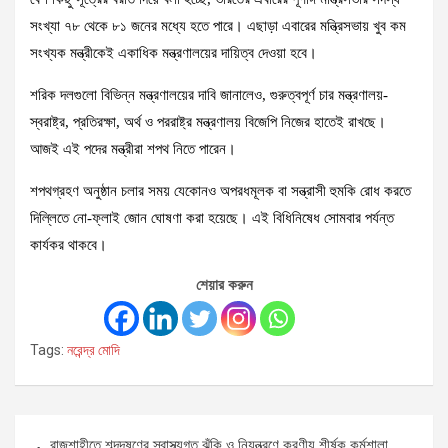
সংখ্যা ৭৮ থেকে ৮১ জনের মধ্যে হতে পারে। এছাড়া এবারের মন্ত্রিসভায় খুব কম
সংখ্যক মন্ত্রীকেই একাধিক মন্ত্রণালয়ের দায়িত্ব দেওয়া হবে।
শরিক দলগুলো বিভিন্ন মন্ত্রণালয়ের দাবি জানালেও, গুরুত্বপূর্ণ চার মন্ত্রণালয়-
স্বরাষ্ট্র, প্রতিরক্ষা, অর্থ ও পররাষ্ট্র মন্ত্রণালয় বিজেপি নিজের হাতেই রাখছে।
আজই এই পদের মন্ত্রীরা শপথ নিতে পারেন।
শপথগ্রহণ অনুষ্ঠান চলার সময় যেকোনও অপরধমূলক বা সন্ত্রাসী হুমকি রোধ করতে
দিল্লিতে নো-ফ্লাই জোন ঘোষণা করা হয়েছে। এই বিধিনিষেধ সোমবার পর্যন্ত
কার্যকর থাকবে।
শেয়ার করুন
Tags:
নরেন্দ্র মোদি
Post
রাজশাহীতে শব্দদূষণের স্বাস্থ্যগত ঝুঁকি ও নিয়ন্ত্রণে করণীয় শীর্ষক কর্মশালা