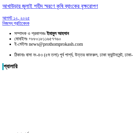
আখাউড়ায় জুলাই শহীদ স্মরণে কৃষি ব্যাংকের বৃক্ষরোপণ
আগস্ট ১২, ২০২৫
নিজস্ব প্রতিবেদক
সম্পাদক ও প্রকাশকঃ
ইমামুল আহসান
মোবাইলঃ +৮৮০১৮১১৬৫৭৭৬০
ই-মেইলঃ news@prothomprokash.com
ঠিকানাঃ বাসা নং-৪৩ (৫ম তলা) পূর্ব পার্শ্ব, উত্তর কাফরুল, ঢাকা ক্যান্টনমেন্ট, ঢ
গ্যালারি