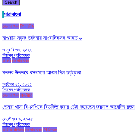
Search
সারাবাংলা
জেলার খবর
টপ নিউজ
মাগুরায় সড়ক দুর্ঘটনায় সাংবাদিকসহ আহত ৬
জানুয়ারি ৩০, ২০২৬
নিজস্ব প্রতিবেদক
আরও
জেলার খবর
মতলব উত্তরে বসতঘরে আগুন দিল দুর্বৃত্তরা
অক্টোবর ২৫, ২০২৫
নিজস্ব প্রতিবেদক
জেলার খবর
রাজনীতি
ডেমরা থানা বিএনপিকে বিতর্কিত করার চেষ্টা করেছেন জয়নাল আবেদিন রতন
সেপ্টেম্বর ৯, ২০২৫
নিজস্ব প্রতিবেদক
অর্থ ও বাণিজ্য
জেলার খবর
টপ নিউজ