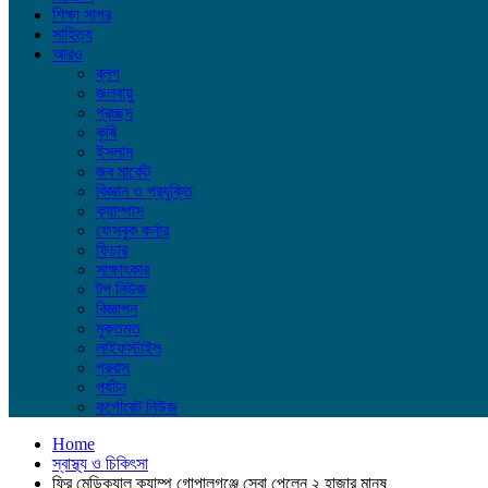
শিক্ষা সাগর
সাহিত্য
আরও
ব্লগ
জলবায়ু
প্রচ্ছদ
কৃষি
ইসলাম
জব মার্কেট
বিজ্ঞান ও প্রযুক্তি
ক্যাম্পাস
ফেসবুক কর্নার
ফিচার
সাক্ষাৎকার
টপ নিউজ
বিজ্ঞাপন
মুক্তমত
লাইফস্টাইল
প্রবাস
পর্যটন
কর্পোরেট নিউজ
Home
স্বাস্থ্য ও চিকিৎসা
ফ্রি মেডিক্যাল ক্যাম্প গোপালগঞ্জে সেবা পেলেন ২ হাজার মানুষ