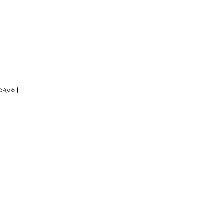
াকা-১২০৬।