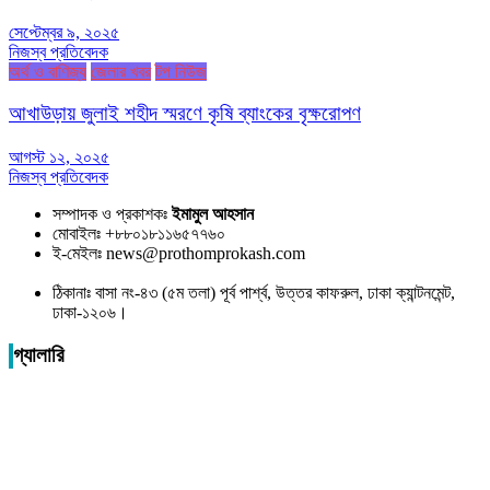
সেপ্টেম্বর ৯, ২০২৫
নিজস্ব প্রতিবেদক
অর্থ ও বাণিজ্য
জেলার খবর
টপ নিউজ
আখাউড়ায় জুলাই শহীদ স্মরণে কৃষি ব্যাংকের বৃক্ষরোপণ
আগস্ট ১২, ২০২৫
নিজস্ব প্রতিবেদক
সম্পাদক ও প্রকাশকঃ
ইমামুল আহসান
মোবাইলঃ +৮৮০১৮১১৬৫৭৭৬০
ই-মেইলঃ news@prothomprokash.com
ঠিকানাঃ বাসা নং-৪৩ (৫ম তলা) পূর্ব পার্শ্ব, উত্তর কাফরুল, ঢাকা ক্যান্টনমেন্ট,
ঢাকা-১২০৬।
গ্যালারি