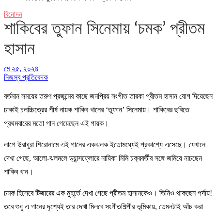
বিনোদন
শাকিবের তুফান সিনেমায় ‘চমক’ প্রীতম
হাসান
মে ২৫, ২০২৪
নিজস্ব প্রতিবেদক
বর্তমান সময়ের তরুণ প্রজন্মের কাছে জনপ্রিয় সংগীত তারকা প্রীতম হাসান যোগ দিয়েছেন
ঢাকাই চলচ্চিত্রের শীর্ষ নায়ক শাকিব খানের ‘তুফান’ সিনেমায়। শাকিবের ছবিতে
প্রথমবারের মতো গান গেয়েছেন এই গায়ক।
লাগে উরাধুরা শিরোনামে এই গানের একঝলক ইতোমধ্যেই প্রকাশ্যে এসেছে। যেখানে
দেখা গেছে, আলো-ঝলমলে ড্যান্সফ্লোরে নায়িকা মিমি চক্রবর্তীর সঙ্গে জমিয়ে নাচছেন
শাকিব খান।
চমক হিসেবে টিজারের এক মুহূর্তে দেখা গেছে প্রীতম হাসানকেও। তিনিও থাকছেন পর্দায়!
তবে শুধু এ গানের দৃশ্যেই তার দেখা মিলবে সংগীতশিল্পীর ভূমিকায়, তেমনটাই আঁচ করা