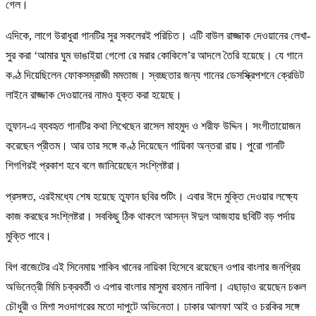
গেল।
এদিকে, লাগে উরাধুরা গানটির সুর সকলেরই পরিচিত। এটি বাউল রাজ্জাক দেওয়ানের লেখা-
সুর করা ‘আমার ঘুম ভাঙাইয়া গেলো রে মরার কোকিলে’র আদলে তৈরি হয়েছে। যে গানে
কণ্ঠ দিয়েছিলেন ফোকসম্রাজ্ঞী মমতাজ। স্বচ্ছতার জন্য গানের ডেসস্ক্রিপশনে ক্রেডিট
লাইনে রাজ্জাক দেওয়ানের নামও যুক্ত করা হয়েছে।
তুফান-এ ব্যবহৃত গানটির কথা লিখেছেন রাসেল মাহমুদ ও শরীফ উদ্দিন। সংগীতায়োজন
করেছেন প্রীতম। আর তার সঙ্গে কণ্ঠ দিয়েছেন গায়িকা অন্তরা রায়। পুরো গানটি
শিগগিরই প্রকাশ হবে বলে জানিয়েছেন সংশ্লিষ্টরা।
প্রসঙ্গত, এরইমধ্যে শেষ হয়েছে তুফান ছবির শুটিং। এবার ঈদে মুক্তি দেওয়ার লক্ষ্যে
কাজ করছের সংশ্লিষ্টরা। সবকিছু ঠিক থাকলে আসন্ন ঈদুল আজহায় ছবিটি বড় পর্দায়
মুক্তি পাবে।
বিগ বাজেটের এই সিনেমায় শাকিব খানের নায়িকা হিসেবে রয়েছেন ওপার বাংলার জনপ্রিয়
অভিনেত্রী মিমি চক্রবর্তী ও এপার বাংলার মাসুমা রহমান নাবিলা। এছাড়াও রয়েছেন চঞ্চল
চৌধুরী ও মিশা সওদাগরের মতো দাপুটে অভিনেতা। ঢাকার আলফা আই ও চরকির সঙ্গে