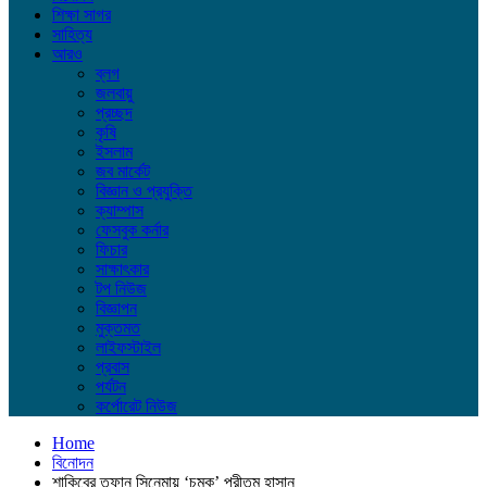
শিক্ষা সাগর
সাহিত্য
আরও
ব্লগ
জলবায়ু
প্রচ্ছদ
কৃষি
ইসলাম
জব মার্কেট
বিজ্ঞান ও প্রযুক্তি
ক্যাম্পাস
ফেসবুক কর্নার
ফিচার
সাক্ষাৎকার
টপ নিউজ
বিজ্ঞাপন
মুক্তমত
লাইফস্টাইল
প্রবাস
পর্যটন
কর্পোরেট নিউজ
Home
বিনোদন
শাকিবের তুফান সিনেমায় ‘চমক’ প্রীতম হাসান