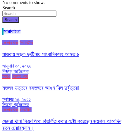
No comments to show.
Search
Search
সারাবাংলা
জেলার খবর
টপ নিউজ
মাগুরায় সড়ক দুর্ঘটনায় সাংবাদিকসহ আহত ৬
জানুয়ারি ৩০, ২০২৬
নিজস্ব প্রতিবেদক
আরও
জেলার খবর
মতলব উত্তরে বসতঘরে আগুন দিল দুর্বৃত্তরা
অক্টোবর ২৫, ২০২৫
নিজস্ব প্রতিবেদক
জেলার খবর
রাজনীতি
ডেমরা থানা বিএনপিকে বিতর্কিত করার চেষ্টা করেছেন জয়নাল আবেদিন
রতন চেয়ারম্যান।