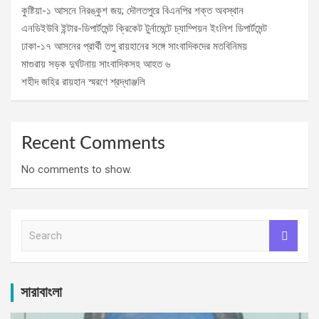
কুষ্টিয়া-১ আসনে নিরঙ্কুশ জয়; দৌলতপুরে বিএনপির শক্ত অবস্থান
এনডিইউবি ইন্টার-ডিপার্টমেন্ট ক্রিকেট টুর্নামেন্টে চ্যাম্পিয়ন ইংলিশ ডিপার্টমেন্ট
ঢাকা-১৭ আসনের প্রার্থী তপু রায়হানের সঙ্গে সাংবাদিকদের মতবিনিময়
মাগুরায় সড়ক দুর্ঘটনায় সাংবাদিকসহ আহত ৬
শহীদ জহির রায়হান স্মরণে শ্রদ্ধাঞ্জলি
Recent Comments
No comments to show.
S
e
a
r
c
সারাবাংলা
h