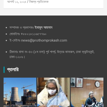
আগস্ট ১২, ২০২৫
নিজস্ব প্রতিবেদক
সম্পাদক ও প্রকাশকঃ
ইমামুল আহসান
মোবাইলঃ +৮৮০১৮১১৬৫৭৭৬০
ই-মেইলঃ news@prothomprokash.com
ঠিকানাঃ বাসা নং-৪৩ (৫ম তলা) পূর্ব পার্শ্ব, উত্তর কাফরুল, ঢাকা ক্যান্টনমেন্ট,
ঢাকা-১২০৬।
গ্যালারি