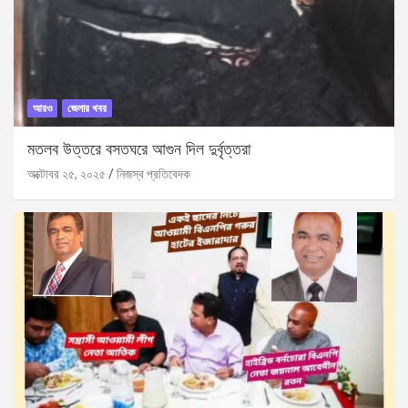
আরও
জেলার খবর
মতলব উত্তরে বসতঘরে আগুন দিল দুর্বৃত্তরা
অক্টোবর ২৫, ২০২৫
নিজস্ব প্রতিবেদক