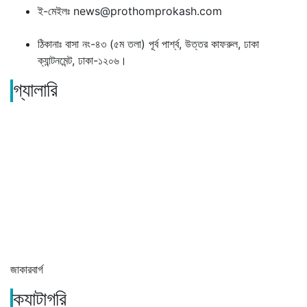
ই-মেইলঃ news@prothomprokash.com
ঠিকানাঃ বাসা নং-৪৩ (৫ম তলা) পূর্ব পার্শ্ব, উত্তর কাফরুল, ঢাকা
ক্যান্টনমেন্ট, ঢাকা-১২০৬।
গ্যালারি
জাকারবার্গ
ক্যাটাগরি