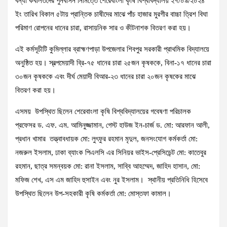
বন্যা কবলিতদের পুনর্বাসন নিমিত্তে শেরেবাংলা কৃষি বিশ্ববিদ্যালয় ২৭/০৯/২০২৪
ইং তারিখ বিকাল ৫টায় প্রান্তিক চাষীদের মাঝে পাঁচ হাজার মুরগীর বাচ্চা ত্রিশ বিঘা
পরিমাণ রোপনের ধানের চারা, রাসায়নিক সার ও কীটনাশক বিতরণ করা হয়।
এই কর্মসূচীটি কুমিল্লার ব্রাহ্মণপাড়া উপজেলার শিবপুর সরকারী প্রাথমিক বিদ্যালয়ে
অনুষ্ঠিত হয়। স্বল্পমেয়াদী ব্রি-৭৫ ধানের চারা ২৫জন কৃষককে, বিনা-১৭ ধানের চারা
৩০জন কৃষককে এবং দীর্ঘ মেয়াদী বিআর-২৩ ধানের চারা ২০জন কৃষকের মাঝে
বিতরণ করা হয়।
এসময় উপস্থিত ছিলেন শেরেবাংলা কৃষি বিশ্ববিদ্যালয়ের গবেষণা পরিচালক
প্রফেসর ড. এফ. এম. আমিনুজ্জামান, গেস্ট হাউজ ইন-চার্জ ড. মো: আরফান আলী,
প্রধান খামার তত্ত্বাবধায়ক মো: লুৎফুর রহমান মৃদুল, জনসংযোগ কর্মকর্তা মো:
নজরুল ইসলাম, ঢাকা ব্যাংক পিএলসি এর সিনিয়র ভাইস-প্রেসিডেন্ট মো: কাতেবুর
রহমান, ছাত্র সমন্বয়ক মো: রানা ইসলাম, সাব্বি আহম্মেদ, জাহিদ হাসান, মো:
মফিজ শেখ, এস এম জাহিদ হুসাইন এবং নুর ইসলাম। স্থানীয় প্রতিনিধি হিসেবে
উপস্থিত ছিলেন উপ-সহকারী কৃষি কর্মকর্তা মো: মোস্তফা কামাল।