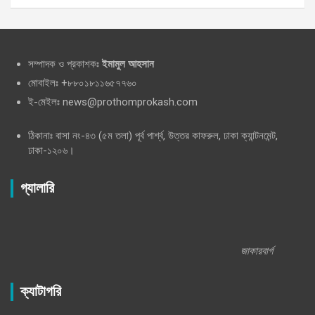
সম্পাদক ও প্রকাশকঃ
ইমামুল আহসান
মোবাইলঃ +৮৮০১৮১১৬৫৭৭৬০
ই-মেইলঃ news@prothomprokash.com
ঠিকানাঃ বাসা নং-৪৩ (৫ম তলা) পূর্ব পার্শ্ব, উত্তর কাফরুল, ঢাকা ক্যান্টনমেন্ট,
ঢাকা-১২০৬।
গ্যালারি
জাকারবার্গ
ক্যাটাগরি