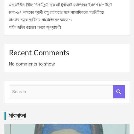
এনডিইউবি ইন্টার-ডিপার্টমেন্ট ক্রিকেট টুর্নামেন্টে চ্যাম্পিয়ন ইংলিশ ডিপার্টমেন্ট
ঢাকা-১৭ আসনের প্রার্থী তপু রায়হানের সঙ্গে সাংবাদিকদের মতবিনিময়
মাগুরায় সড়ক দুর্ঘটনায় সাংবাদিকসহ আহত ৬
শহীদ জহির রায়হান স্মরণে শ্রদ্ধাঞ্জলি
Recent Comments
No comments to show.
S
e
a
r
c
সারাবাংলা
h