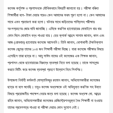
কলেজ কর্তৃপক্ষ ও প্রশাসনকে মৌখিকভাবে বিষয়টি জানানো হয়। পরীক্ষা বঞ্চিত
শিক্ষার্থীরা বলে- টাকা দেয়ার পরেও কেন আমাদের ফরম পূরণ হলো না। কেন আমাদের
সাথে এমন প্রতারণা করা হলো। ঘটনার সাথে জড়িতদের শাস্তিসহ পরীক্ষায়
অংশগ্রহণের জোর দাবি জানাচ্ছি। এদিকে করণিক ছানোয়ারের মোবাইলে বার বার
ফোন দিলে মোবাইল বন্ধ পাওয়া যায়। হেড ক্লার্ক আব্দুস সালাম জানান, কাল এবং
আজ (রোববার) ছানোয়ার কলেজে আসেননি। তিনি জানান, ধোপাখালী টেকনিক্যাল
কলেজ কেন্দ্রে তাদের ১০৪ জন শিক্ষার্থী পরীক্ষা দিচ্ছে। যারা কলেজে পরীক্ষার বিষয়ে
এসেছিল তারা ছাত্র না। আবু সাঈদ নামের ওই কলেজের এক শিক্ষক জানান,
প্রশাসন থেকে ছানোয়ারের বিরুদ্ধে ব্যবস্থা নিতে বলা হয়েছে। তাকে সাসপেন্ড
করতে মিটিং করে কলেজ ব্যবস্থা গ্রহণে উদ্যোগ নিবে শিগগির।
উপজেলা নির্বাহী কর্মকর্তা মোস্তাফিজুর রহমান জানান, অভিযোগকারীরা কলেজের
ছাত্র না বলে শুনেছি। তবুও কলেজ অধ্যক্ষকে ওই অভিযুক্ত করণিক সহ উক্ত
বিষয়ে প্রয়োজনীয় পদক্ষেপ নেয়ার জন্য বলা হয়েছে। কলেজ অধ্যক্ষ মো. আব্দুর
রহিম জানান, অভিযোগকারীরা কলেজের রেজিস্ট্রেশনভুক্ত বৈধ শিক্ষার্থী না হওয়ায়
তাদের প্রবেশপত্র পাওয়া বা পরীক্ষা দেয়ার কোন সুযোগ নেই।