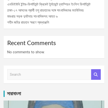
এনডিইউবি ইন্টার-ডিপার্টমেন্ট ক্রিকেট টুর্নামেন্টে চ্যাম্পিয়ন ইংলিশ ডিপার্টমেন্ট
ঢাকা-১৭ আসনের প্রার্থী তপু রায়হানের সঙ্গে সাংবাদিকদের মতবিনিময়
মাগুরায় সড়ক দুর্ঘটনায় সাংবাদিকসহ আহত ৬
শহীদ জহির রায়হান স্মরণে শ্রদ্ধাঞ্জলি
Recent Comments
No comments to show.
S
e
a
r
c
সারাবাংলা
h