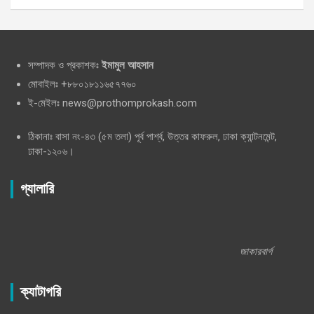
সম্পাদক ও প্রকাশকঃ
ইমামুল আহসান
মোবাইলঃ +৮৮০১৮১১৬৫৭৭৬০
ই-মেইলঃ news@prothomprokash.com
ঠিকানাঃ বাসা নং-৪৩ (৫ম তলা) পূর্ব পার্শ্ব, উত্তর কাফরুল, ঢাকা ক্যান্টনমেন্ট,
ঢাকা-১২০৬।
গ্যালারি
জাকারবার্গ
ক্যাটাগরি