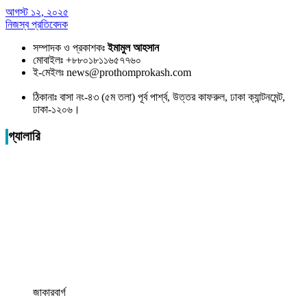
আগস্ট ১২, ২০২৫
নিজস্ব প্রতিবেদক
সম্পাদক ও প্রকাশকঃ
ইমামুল আহসান
মোবাইলঃ +৮৮০১৮১১৬৫৭৭৬০
ই-মেইলঃ news@prothomprokash.com
ঠিকানাঃ বাসা নং-৪৩ (৫ম তলা) পূর্ব পার্শ্ব, উত্তর কাফরুল, ঢাকা ক্যান্টনমেন্ট,
ঢাকা-১২০৬।
গ্যালারি
জাকারবার্গ