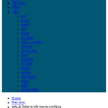
শিক্ষা সাগর
সাহিত্য
আরও
ব্লগ
জলবায়ু
প্রচ্ছদ
কৃষি
ইসলাম
জব মার্কেট
বিজ্ঞান ও প্রযুক্তি
ক্যাম্পাস
ফেসবুক কর্নার
ফিচার
সাক্ষাৎকার
টপ নিউজ
বিজ্ঞাপন
মুক্তমত
লাইফস্টাইল
প্রবাস
পর্যটন
কর্পোরেট নিউজ
Home
শিক্ষা সাগর
কর্মঘণ্টা নির্ধারণের দাবি স্কুলের দপ্তরিদের