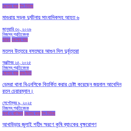
জেলার খবর
টপ নিউজ
মাগুরায় সড়ক দুর্ঘটনায় সাংবাদিকসহ আহত ৬
জানুয়ারি ৩০, ২০২৬
নিজস্ব প্রতিবেদক
আরও
জেলার খবর
মতলব উত্তরে বসতঘরে আগুন দিল দুর্বৃত্তরা
অক্টোবর ২৫, ২০২৫
নিজস্ব প্রতিবেদক
জেলার খবর
রাজনীতি
ডেমরা থানা বিএনপিকে বিতর্কিত করার চেষ্টা করেছেন জয়নাল আবেদিন
রতন চেয়ারম্যান।
সেপ্টেম্বর ৯, ২০২৫
নিজস্ব প্রতিবেদক
অর্থ ও বাণিজ্য
জেলার খবর
টপ নিউজ
আখাউড়ায় জুলাই শহীদ স্মরণে কৃষি ব্যাংকের বৃক্ষরোপণ