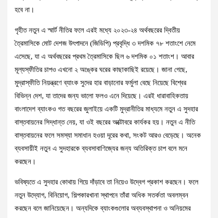
হবে না।
গৃহীত নতুন এ স্মার্ট নীতির ফলে এরই মধ্যে ২০২৩-২৪ অর্থবছরের দ্বিতীয়
ত্রৈমাসিকে মোট দেশজ উৎপাদনে (জিডিপি) প্রবৃদ্ধি ৩ দশমিক ৭৮ শতাংশে নেমে
এসেছে, যা এ অর্থবছরের প্রথম ত্রৈমাসিকে ছিল ৬ দশমিক ০১ শতাংশ। আবার
মূল্যস্ফীতির চাপও এখনো ২ অঙ্কের ঘরের কাছাকাছিই রয়েছে। জানা গেছে,
মুদ্রাস্ফীতি নিয়ন্ত্রণে ব্যাংক সুদের হার বাড়ানোর ফর্মুলা বেছে নিয়েছে বিশ্বের
বিভিন্ন দেশ, যা তাদের জন্য ভালো ফলও এনে দিয়েছে। এরই ধারাবাহিকতায়
বাংলাদেশ ব্যাংকও গত বছরের জুলাইয়ে একটি মুদ্রানীতির মাধ্যমে নতুন এ সুদহার
বাস্তবায়নের সিদ্ধান্ত নেয়, যা ওই বছরের অক্টোবরে কার্যকর হয়। নতুন এ নীতি
বাস্তবায়নের ফলে সমস্যা সমাধান হওয়া দূরের কথা, সংকট আরও বেড়েছে। অনেক
ব্যবসায়ীই নতুন এ সুদহারকে ব্যবসাবাণিজ্যের জন্য অতিরিক্ত চাপ বলে মনে
করছেন।
ভবিষ্যতে এ সুদহার কোথায় গিয়ে দাঁড়াবে তা নিয়েও উদ্বেগ প্রকাশ করছেন। ফলে
নতুন উদ্যোগ, বিনিয়োগ, শিল্পকারখানা স্থাপনে তাঁরা অধিক সতর্কতা অবলম্বন
করছেন বলে জানিয়েছেন। অন্যদিকে ব্যাংকগুলোর অব্যবস্থাপনা ও অনিয়মের