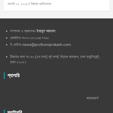
আগস্ট ১২, ২০২৫
নিজস্ব প্রতিবেদক
সম্পাদক ও প্রকাশকঃ
ইমামুল আহসান
মোবাইলঃ +৮৮০১৮১১৬৫৭৭৬০
ই-মেইলঃ news@prothomprokash.com
ঠিকানাঃ বাসা নং-৪৩ (৫ম তলা) পূর্ব পার্শ্ব, উত্তর কাফরুল, ঢাকা ক্যান্টনমেন্ট,
ঢাকা-১২০৬।
গ্যালারি
জাকারবার্গ
ক্যাটাগরি