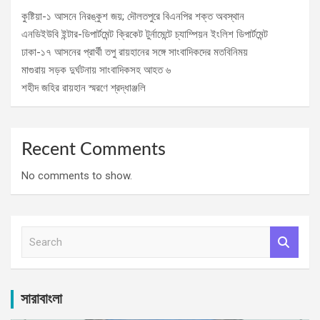
কুষ্টিয়া-১ আসনে নিরঙ্কুশ জয়; দৌলতপুরে বিএনপির শক্ত অবস্থান
এনডিইউবি ইন্টার-ডিপার্টমেন্ট ক্রিকেট টুর্নামেন্টে চ্যাম্পিয়ন ইংলিশ ডিপার্টমেন্ট
ঢাকা-১৭ আসনের প্রার্থী তপু রায়হানের সঙ্গে সাংবাদিকদের মতবিনিময়
মাগুরায় সড়ক দুর্ঘটনায় সাংবাদিকসহ আহত ৬
শহীদ জহির রায়হান স্মরণে শ্রদ্ধাঞ্জলি
Recent Comments
No comments to show.
S
e
a
r
c
সারাবাংলা
h