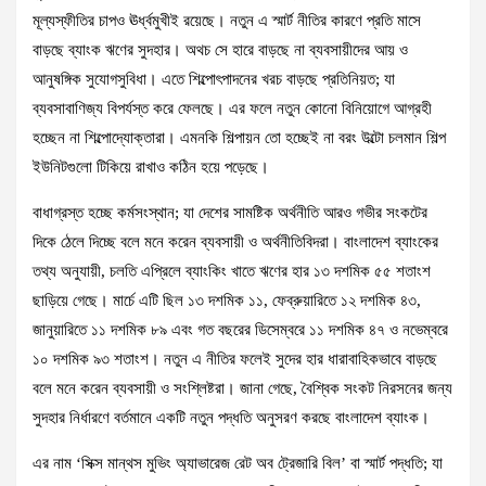
মূল্যস্ফীতির চাপও ঊর্ধ্বমুখীই রয়েছে। নতুন এ স্মার্ট নীতির কারণে প্রতি মাসে
বাড়ছে ব্যাংক ঋণের সুদহার। অথচ সে হারে বাড়ছে না ব্যবসায়ীদের আয় ও
আনুষঙ্গিক সুযোগসুবিধা। এতে শিল্পোৎপাদনের খরচ বাড়ছে প্রতিনিয়ত; যা
ব্যবসাবাণিজ্য বিপর্যস্ত করে ফেলছে। এর ফলে নতুন কোনো বিনিয়োগে আগ্রহী
হচ্ছেন না শিল্পোদ্যোক্তারা। এমনকি শিল্পায়ন তো হচ্ছেই না বরং উল্টো চলমান শিল্প
ইউনিটগুলো টিকিয়ে রাখাও কঠিন হয়ে পড়েছে।
বাধাগ্রস্ত হচ্ছে কর্মসংস্থান; যা দেশের সামষ্টিক অর্থনীতি আরও গভীর সংকটের
দিকে ঠেলে দিচ্ছে বলে মনে করেন ব্যবসায়ী ও অর্থনীতিবিদরা। বাংলাদেশ ব্যাংকের
তথ্য অনুযায়ী, চলতি এপ্রিলে ব্যাংকিং খাতে ঋণের হার ১৩ দশমিক ৫৫ শতাংশ
ছাড়িয়ে গেছে। মার্চে এটি ছিল ১৩ দশমিক ১১, ফেব্রুয়ারিতে ১২ দশমিক ৪৩,
জানুয়ারিতে ১১ দশমিক ৮৯ এবং গত বছরের ডিসেম্বরে ১১ দশমিক ৪৭ ও নভেম্বরে
১০ দশমিক ৯৩ শতাংশ। নতুন এ নীতির ফলেই সুদের হার ধারাবাহিকভাবে বাড়ছে
বলে মনে করেন ব্যবসায়ী ও সংশ্লিষ্টরা। জানা গেছে, বৈশ্বিক সংকট নিরসনের জন্য
সুদহার নির্ধারণে বর্তমানে একটি নতুন পদ্ধতি অনুসরণ করছে বাংলাদেশ ব্যাংক।
এর নাম ‘সিক্স মান্থস মুভিং অ্যাভারেজ রেট অব ট্রেজারি বিল’ বা স্মার্ট পদ্ধতি; যা