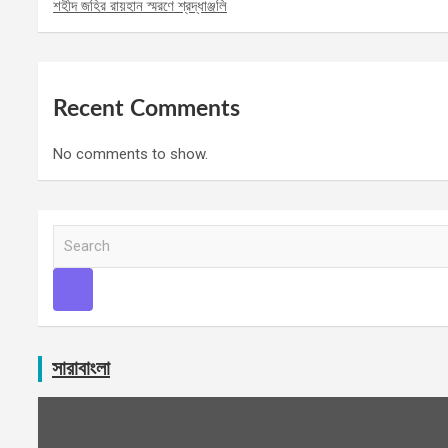
শহীদ জহির রায়হান স্মরণে শ্রদ্ধাঞ্জলি
Recent Comments
No comments to show.
S
e
a
r
c
h
সারাবাংলা