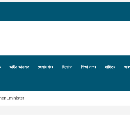
ঠ
আইন আদালত
জেলার খবর
বিনোদন
শিক্ষা সাগর
সাহিত্য
আর
en_minister