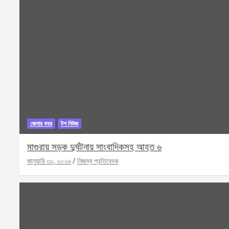
জেলার খবর
টপ নিউজ
মাগুরায় সড়ক দুর্ঘটনায় সাংবাদিকসহ আহত ৬
জানুয়ারি ৩০, ২০২৬
নিজস্ব প্রতিবেদক