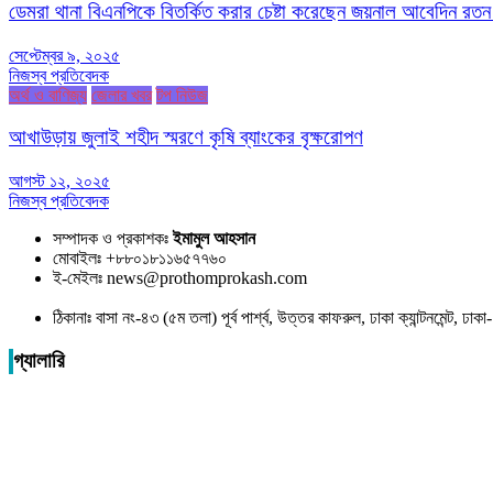
ডেমরা থানা বিএনপিকে বিতর্কিত করার চেষ্টা করেছেন জয়নাল আবেদিন রতন
সেপ্টেম্বর ৯, ২০২৫
নিজস্ব প্রতিবেদক
অর্থ ও বাণিজ্য
জেলার খবর
টপ নিউজ
আখাউড়ায় জুলাই শহীদ স্মরণে কৃষি ব্যাংকের বৃক্ষরোপণ
আগস্ট ১২, ২০২৫
নিজস্ব প্রতিবেদক
সম্পাদক ও প্রকাশকঃ
ইমামুল আহসান
মোবাইলঃ +৮৮০১৮১১৬৫৭৭৬০
ই-মেইলঃ news@prothomprokash.com
ঠিকানাঃ বাসা নং-৪৩ (৫ম তলা) পূর্ব পার্শ্ব, উত্তর কাফরুল, ঢাকা ক্যান্টনমেন্ট, ঢ
গ্যালারি