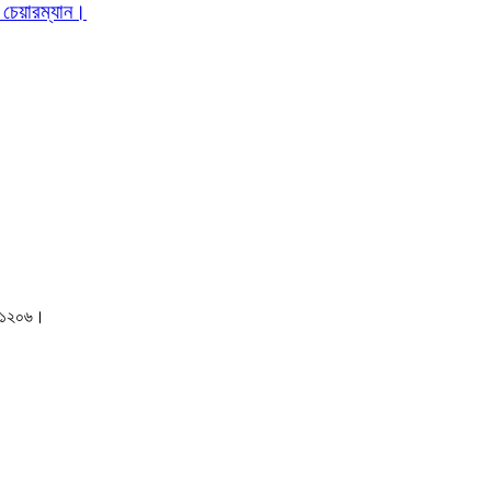
 চেয়ারম্যান।
াকা-১২০৬।