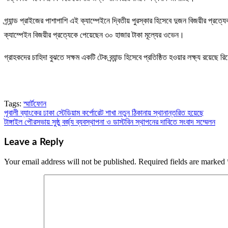
গ্র্যান্ড প্রাইজের পাশাপাশি এই ক্যাম্পেইনে দ্বিতীয় পুরস্কার হিসেবে দুজন বিজয়ীর প্র
ক্যাম্পেইন বিজয়ীর প্রত্যেকে পেয়েছেন ৩০ হাজার টাকা মূল্যের ওভেন।
গ্রাহকদের চাহিদা বুঝতে সক্ষম একটি টেক ব্র্যান্ড হিসেবে প্রতিষ্ঠিত হওয়ার লক্ষ্য রয়ে
Tags:
স্মার্টফোন
পূবালী ব্যাংকের ঢাকা স্টেডিয়াম কর্পোরেট শাখা নতুন ঠিকানায় স্থানান্তরিত হয়েছে
Post
টাঙ্গাইল পৌরসভায় সুষ্ঠু বর্জ্য ব্যবস্থাপনা ও ডাস্টবিন স্থাপনের দাবিতে সংবাদ সম্মেলন
navigation
Leave a Reply
Your email address will not be published.
Required fields are marked