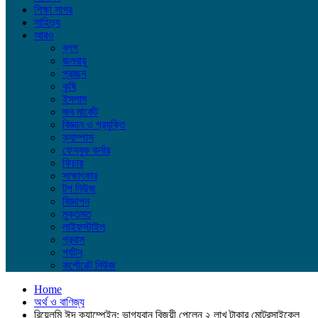
শিক্ষা সাগর
সাহিত্য
আরও
ব্লগ
জলবায়ু
প্রচ্ছদ
কৃষি
ইসলাম
জব মার্কেট
বিজ্ঞান ও প্রযুক্তি
ক্যাম্পাস
ফেসবুক কর্নার
ফিচার
সাক্ষাৎকার
টপ নিউজ
বিজ্ঞাপন
মুক্তমত
লাইফস্টাইল
প্রবাস
পর্যটন
কর্পোরেট নিউজ
Home
অর্থ ও বাণিজ্য
রিয়েলমি ঈদ ক্যাম্পেইন: ভাগ্যবান বিজয়ী পেলেন ২ লাখ টাকার মোটরসাইকেল