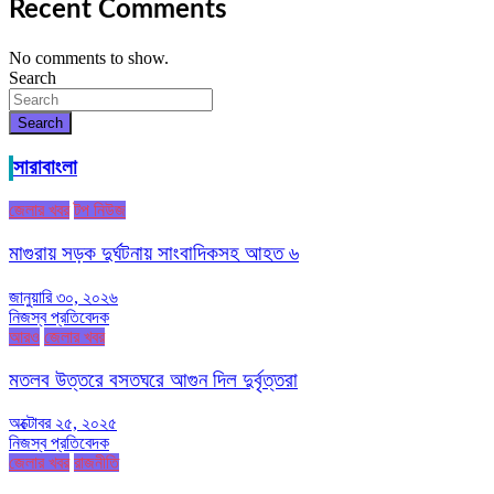
Recent Comments
No comments to show.
Search
Search
সারাবাংলা
জেলার খবর
টপ নিউজ
মাগুরায় সড়ক দুর্ঘটনায় সাংবাদিকসহ আহত ৬
জানুয়ারি ৩০, ২০২৬
নিজস্ব প্রতিবেদক
আরও
জেলার খবর
মতলব উত্তরে বসতঘরে আগুন দিল দুর্বৃত্তরা
অক্টোবর ২৫, ২০২৫
নিজস্ব প্রতিবেদক
জেলার খবর
রাজনীতি