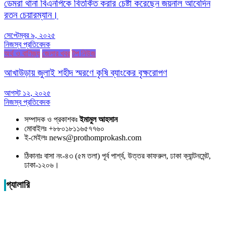
ডেমরা থানা বিএনপিকে বিতর্কিত করার চেষ্টা করেছেন জয়নাল আবেদিন
রতন চেয়ারম্যান।
সেপ্টেম্বর ৯, ২০২৫
নিজস্ব প্রতিবেদক
অর্থ ও বাণিজ্য
জেলার খবর
টপ নিউজ
আখাউড়ায় জুলাই শহীদ স্মরণে কৃষি ব্যাংকের বৃক্ষরোপণ
আগস্ট ১২, ২০২৫
নিজস্ব প্রতিবেদক
সম্পাদক ও প্রকাশকঃ
ইমামুল আহসান
মোবাইলঃ +৮৮০১৮১১৬৫৭৭৬০
ই-মেইলঃ news@prothomprokash.com
ঠিকানাঃ বাসা নং-৪৩ (৫ম তলা) পূর্ব পার্শ্ব, উত্তর কাফরুল, ঢাকা ক্যান্টনমেন্ট,
ঢাকা-১২০৬।
গ্যালারি