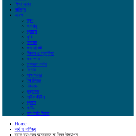
শিক্ষা সাগর
সাহিত্য
আরও
ব্লগ
জলবায়ু
প্রচ্ছদ
কৃষি
ইসলাম
জব মার্কেট
বিজ্ঞান ও প্রযুক্তি
ক্যাম্পাস
ফেসবুক কর্নার
ফিচার
সাক্ষাৎকার
টপ নিউজ
বিজ্ঞাপন
মুক্তমত
লাইফস্টাইল
প্রবাস
পর্যটন
কর্পোরেট নিউজ
Home
অর্থ ও বাণিজ্য
ব্র্যাক ব্যাংকের অন্যরকম মা দিবস উদ্‌যাপন