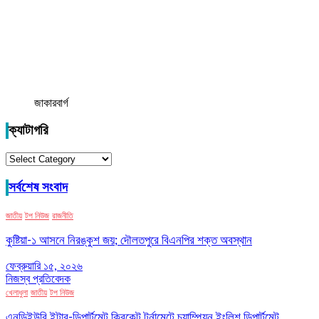
জাকারবার্গ
ক্যাটাগরি
ক্যাটাগরি
সর্বশেষ সংবাদ
জাতীয়
টপ নিউজ
রাজনীতি
কুষ্টিয়া-১ আসনে নিরঙ্কুশ জয়; দৌলতপুরে বিএনপির শক্ত অবস্থান
ফেব্রুয়ারি ১৫, ২০২৬
নিজস্ব প্রতিবেদক
খেলাধুলা
জাতীয়
টপ নিউজ
এনডিইউবি ইন্টার-ডিপার্টমেন্ট ক্রিকেট টুর্নামেন্টে চ্যাম্পিয়ন ইংলিশ ডিপার্টমেন্ট