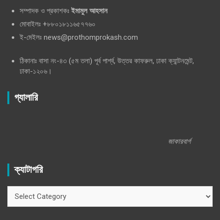
সম্পাদক ও প্রকাশকঃ
ইমামুল আহসান
মোবাইলঃ +৮৮০১৮১১৬৫৭৭৬০
ই-মেইলঃ news@prothomprokash.com
ঠিকানাঃ বাসা নং-৪৩ (৫ম তলা) পূর্ব পার্শ্ব, উত্তর কাফরুল, ঢাকা ক্যান্টনমেন্ট,
ঢাকা-১২০৬।
গ্যালারি
জাকারবার্গ
ক্যাটাগরি
ক্যাটাগরি