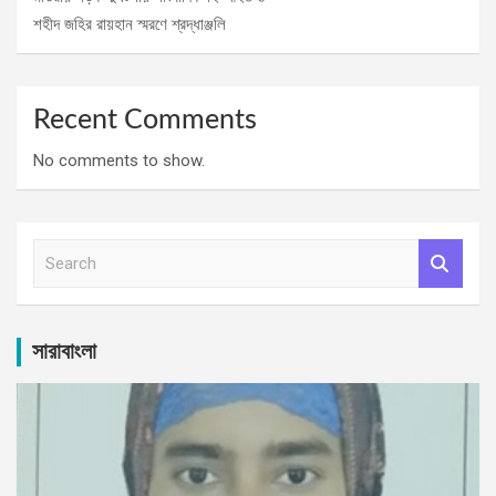
শহীদ জহির রায়হান স্মরণে শ্রদ্ধাঞ্জলি
Recent Comments
No comments to show.
S
e
a
r
c
সারাবাংলা
h