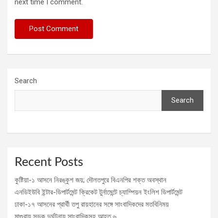
next time I comment.
Search
Search
Recent Posts
কুষ্টিয়া-১ আসনে নিরঙ্কুশ জয়; দৌলতপুরে বিএনপির শক্ত অবস্থান
এনডিইউবি ইন্টার-ডিপার্টমেন্ট ক্রিকেট টুর্নামেন্টে চ্যাম্পিয়ন ইংলিশ ডিপার্টমেন্ট
ঢাকা-১৭ আসনের প্রার্থী তপু রায়হানের সঙ্গে সাংবাদিকদের মতবিনিময়
মাগুরায় সড়ক দুর্ঘটনায় সাংবাদিকসহ আহত ৬