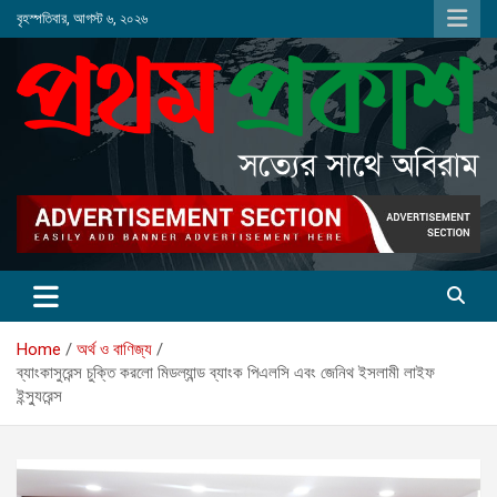
Skip
বৃহস্পতিবার, আগস্ট ৬, ২০২৬
to
content
Home
অর্থ ও বাণিজ্য
ব্যাংকাসুরেন্স চুক্তি করলো মিডল্যান্ড ব্যাংক পিএলসি এবং জেনিথ ইসলামী লাইফ
ইন্স্যুরেন্স