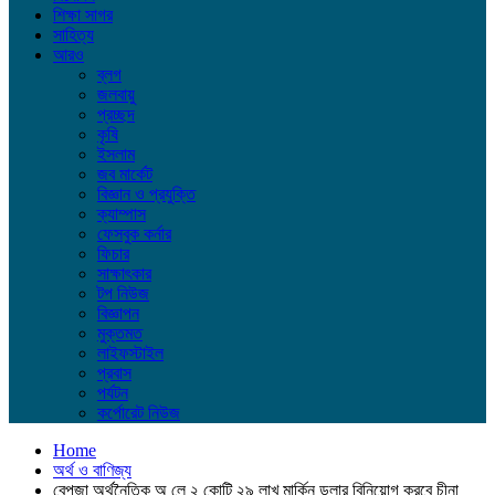
শিক্ষা সাগর
সাহিত্য
আরও
ব্লগ
জলবায়ু
প্রচ্ছদ
কৃষি
ইসলাম
জব মার্কেট
বিজ্ঞান ও প্রযুক্তি
ক্যাম্পাস
ফেসবুক কর্নার
ফিচার
সাক্ষাৎকার
টপ নিউজ
বিজ্ঞাপন
মুক্তমত
লাইফস্টাইল
প্রবাস
পর্যটন
কর্পোরেট নিউজ
Home
অর্থ ও বাণিজ্য
বেপজা অর্থনৈতিক অ লে ২ কোটি ২৯ লাখ মার্কিন ডলার বিনিয়োগ করবে চীনা