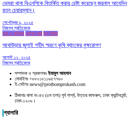
ডেমরা থানা বিএনপিকে বিতর্কিত করার চেষ্টা করেছেন জয়নাল আবেদিন
রতন চেয়ারম্যান।
সেপ্টেম্বর ৯, ২০২৫
নিজস্ব প্রতিবেদক
অর্থ ও বাণিজ্য
জেলার খবর
টপ নিউজ
আখাউড়ায় জুলাই শহীদ স্মরণে কৃষি ব্যাংকের বৃক্ষরোপণ
আগস্ট ১২, ২০২৫
নিজস্ব প্রতিবেদক
সম্পাদক ও প্রকাশকঃ
ইমামুল আহসান
মোবাইলঃ +৮৮০১৮১১৬৫৭৭৬০
ই-মেইলঃ news@prothomprokash.com
ঠিকানাঃ বাসা নং-৪৩ (৫ম তলা) পূর্ব পার্শ্ব, উত্তর কাফরুল, ঢাকা ক্যান্টনমেন্ট,
ঢাকা-১২০৬।
গ্যালারি