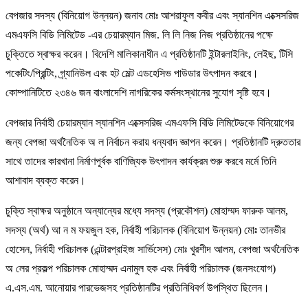
বেপজার সদস্য (বিনিয়োগ উন্নয়ন) জনাব মোঃ আশরাফুল কবীর এবং স্যানশিন এক্সেসরিজ
এমএফসি বিডি লিমিটেড -এর চেয়ারম্যান মিজ. লি লি নিজ নিজ প্রতিষ্ঠানের পক্ষে
চুক্তিতে স্বাক্ষর করেন। বিদেশি মালিকানাধীন এ প্রতিষ্ঠানটি ইন্টারলাইনিং, লেইছ, টিসি
পকেটিং/প্রিন্টিং, গ্র্যানিউল এবং হট মেল্ট এডহেসিভ পাউডার উৎপাদন করবে।
কোম্পানিটিতে ২৩৪৬ জন বাংলাদেশি নাগরিকের কর্মসংস্থানের সুযোগ সৃষ্টি হবে।
বেপজার নির্বাহী চেয়ারম্যান স্যানশিন এক্সেসরিজ এমএফসি বিডি লিমিটেডকে বিনিয়োগের
জন্য বেপজা অর্থনৈতিক অ ল নির্বাচন করায় ধন্যবাদ জ্ঞাপন করেন। প্রতিষ্ঠানটি দ্রুততার
সাথে তাদের কারখানা নির্মাণপূর্বক বাণিজ্যিক উৎপাদন কার্যক্রম শুরু করবে মর্মে তিনি
আশাবাদ ব্যক্ত করেন।
চুক্তি স্বাক্ষর অনুষ্ঠানে অন্যান্যের মধ্যে সদস্য (প্রকৌশল) মোহাম্মদ ফারুক আলম,
সদস্য (অর্থ) আ ন ম ফয়জুল হক, নির্বাহী পরিচালক (বিনিয়োগ উন্নয়ন) মোঃ তানভীর
হোসেন, নির্বাহী পরিচালক (এন্টারপ্রাইজ সার্ভিসেস) মোঃ খুরশীদ আলম, বেপজা অর্থনৈতিক
অ লের প্রকল্প পরিচালক মোহাম্মদ এনামুল হক এবং নির্বাহী পরিচালক (জনসংযোগ)
এ.এস.এম. আনোয়ার পারভেজসহ প্রতিষ্ঠানটির প্রতিনিধিবর্গ উপস্থিত ছিলেন।