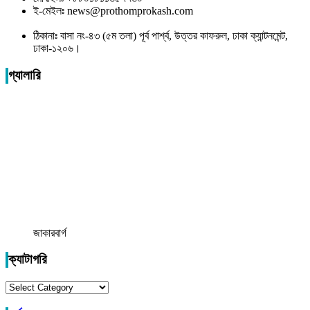
ই-মেইলঃ news@prothomprokash.com
ঠিকানাঃ বাসা নং-৪৩ (৫ম তলা) পূর্ব পার্শ্ব, উত্তর কাফরুল, ঢাকা ক্যান্টনমেন্ট,
ঢাকা-১২০৬।
গ্যালারি
জাকারবার্গ
ক্যাটাগরি
ক্যাটাগরি