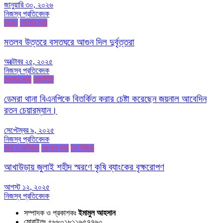
জানুয়ারি ৩০, ২০২৬
নিজস্ব প্রতিবেদক
আরও
জেলার খবর
মতলব উত্তরে বসতঘরে আগুন দিল দুর্বৃত্তরা
অক্টোবর ২৫, ২০২৫
নিজস্ব প্রতিবেদক
জেলার খবর
রাজনীতি
ডেমরা থানা বিএনপিকে বিতর্কিত করার চেষ্টা করেছেন জয়নাল আবেদিন
রতন চেয়ারম্যান।
সেপ্টেম্বর ৯, ২০২৫
নিজস্ব প্রতিবেদক
অর্থ ও বাণিজ্য
জেলার খবর
টপ নিউজ
আখাউড়ায় জুলাই শহীদ স্মরণে কৃষি ব্যাংকের বৃক্ষরোপণ
আগস্ট ১২, ২০২৫
নিজস্ব প্রতিবেদক
সম্পাদক ও প্রকাশকঃ
ইমামুল আহসান
মোবাইলঃ +৮৮০১৮১১৬৫৭৭৬০