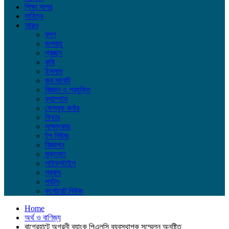
শিক্ষা সাগর
সাহিত্য
আরও
ব্লগ
জলবায়ু
প্রচ্ছদ
কৃষি
ইসলাম
জব মার্কেট
বিজ্ঞান ও প্রযুক্তি
ক্যাম্পাস
ফেসবুক কর্নার
ফিচার
সাক্ষাৎকার
টপ নিউজ
বিজ্ঞাপন
মুক্তমত
লাইফস্টাইল
প্রবাস
পর্যটন
কর্পোরেট নিউজ
Home
অর্থ ও বাণিজ্য
বাগেরহাটে অগ্রনী ব্যাংক পিএলসি ব্যবস্থাপক সম্মেলন অনুষ্টিত