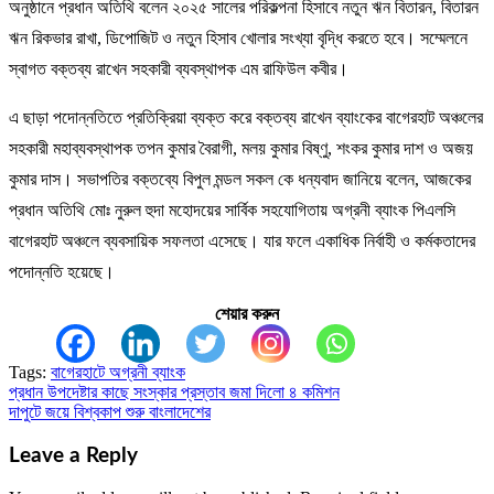
অনুষ্ঠানে প্রধান অতিথি বলেন ২০২৫ সালের পরিকল্পনা হিসাবে নতুন ঋন বিতারন, বিতারন
ঋন রিকভার রাখা, ডিপোজিট ও নতুন হিসাব খোলার সংখ্যা বৃদ্ধি করতে হবে। সম্মেলনে
স্বাগত বক্তব্য রাখেন সহকারী ব্যবস্থাপক এম রাফিউল কবীর।
এ ছাড়া পদোন্নতিতে প্রতিক্রিয়া ব্যক্ত করে বক্তব্য রাখেন ব্যাংকের বাগেরহাট অঞ্চলের
সহকারী মহাব্যবস্থাপক তপন কুমার বৈরাগী, মলয় কুমার বিষ্ণু, শংকর কুমার দাশ ও অজয়
কুমার দাস। সভাপতির বক্তব্যে বিপুল মন্ডল সকল কে ধন্যবাদ জানিয়ে বলেন, আজকের
প্রধান অতিথি মোঃ নুরুল হুদা মহোদয়ের সার্বিক সহযোগিতায় অগ্রনী ব্যাংক পিএলসি
বাগেরহাট অঞ্চলে ব্যবসায়িক সফলতা এসেছে। যার ফলে একাধিক নির্বাহী ও কর্মকতাদের
পদোন্নতি হয়েছে।
শেয়ার করুন
Tags:
বাগেরহাটে অগ্রনী ব্যাংক
প্রধান উপদেষ্টার কাছে সংস্কার প্রস্তাব জমা দিলো ৪ কমিশন
Post
দাপুটে জয়ে বিশ্বকাপ শুরু বাংলাদেশের
navigation
Leave a Reply