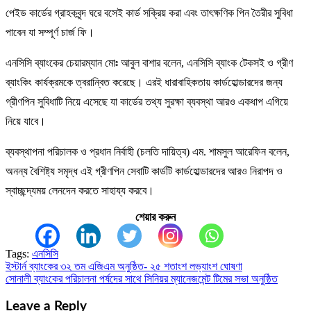
পেইড কার্ডের গ্রাহকবৃন্দ ঘরে বসেই কার্ড সক্রিয় করা এবং তাৎক্ষণিক পিন তৈরীর সুবিধা
পাবেন যা সম্পূর্ণ চার্জ ফি।
এনসিসি ব্যাংকের চেয়ারম্যান মোঃ আবুল বাশার বলেন, এনসিসি ব্যাংক টেকসই ও গ্রীণ
ব্যাংকিং কার্যক্রমকে ত্বরান্বিত করেছে। এরই ধারাবাহিকতায় কার্ডহোল্ডারদের জন্য
গ্রীণপিন সুবিধাটি নিয়ে এসেছে যা কার্ডের তথ্য সুরক্ষা ব্যবস্থা আরও একধাপ এগিয়ে
নিয়ে যাবে।
ব্যবস্থাপনা পরিচালক ও প্রধান নির্বাহী (চলতি দায়িত্ব) এম. শামসুল আরেফিন বলেন,
অনন্য বৈশিষ্ট্য সমৃদ্ধ এই গ্রীণপিন সেবাটি কার্ডটি কার্ডহোল্ডারদের আরও নিরাপদ ও
স্বাচ্ছন্দ্যময় লেনদেন করতে সাহায্য করবে।
শেয়ার করুন
Tags:
এনসিসি
ইস্টার্ন ব্যাংকের ৩২ তম এজিএম অনুষ্ঠিত- ২৫ শতাংশ লভ্যাংশ ঘোষণা
Post
সোনালী ব্যাংকের পরিচালনা পর্ষদের সাথে সিনিয়র ম্যানেজমেন্ট টিমের সভা অনুষ্ঠিত
navigation
Leave a Reply