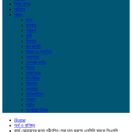
শিক্ষা সাগর
সাহিত্য
আরও
ব্লগ
জলবায়ু
প্রচ্ছদ
কৃষি
ইসলাম
জব মার্কেট
বিজ্ঞান ও প্রযুক্তি
ক্যাম্পাস
ফেসবুক কর্নার
ফিচার
সাক্ষাৎকার
টপ নিউজ
বিজ্ঞাপন
মুক্তমত
লাইফস্টাইল
প্রবাস
পর্যটন
কর্পোরেট নিউজ
Home
অর্থ ও বাণিজ্য
কার্ড হোল্ডারদের জন্য গ্রীণপিন সেবা চালু করলো এনসিসি ব্যাংক পিএলসি