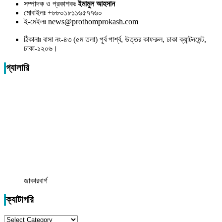
সম্পাদক ও প্রকাশকঃ
ইমামুল আহসান
মোবাইলঃ +৮৮০১৮১১৬৫৭৭৬০
ই-মেইলঃ news@prothomprokash.com
ঠিকানাঃ বাসা নং-৪৩ (৫ম তলা) পূর্ব পার্শ্ব, উত্তর কাফরুল, ঢাকা ক্যান্টনমেন্ট,
ঢাকা-১২০৬।
গ্যালারি
জাকারবার্গ
ক্যাটাগরি
ক্যাটাগরি