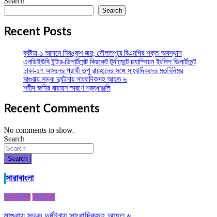
Search
Search
Recent Posts
কুষ্টিয়া-১ আসনে নিরঙ্কুশ জয়; দৌলতপুরে বিএনপির শক্ত অবস্থান
এনডিইউবি ইন্টার-ডিপার্টমেন্ট ক্রিকেট টুর্নামেন্টে চ্যাম্পিয়ন ইংলিশ ডিপার্টমেন্ট
ঢাকা-১৭ আসনের প্রার্থী তপু রায়হানের সঙ্গে সাংবাদিকদের মতবিনিময়
মাগুরায় সড়ক দুর্ঘটনায় সাংবাদিকসহ আহত ৬
শহীদ জহির রায়হান স্মরণে শ্রদ্ধাঞ্জলি
Recent Comments
No comments to show.
Search
Search
সারাবাংলা
জেলার খবর
টপ নিউজ
মাগুরায় সড়ক দুর্ঘটনায় সাংবাদিকসহ আহত ৬