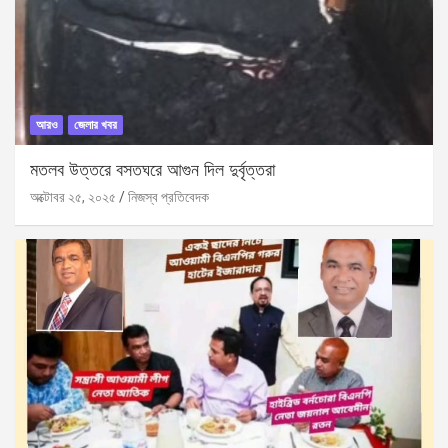
আরও
জেলার খবর
মতলব উত্তরে বসতঘরে আগুন দিল দুর্বৃত্তরা
অক্টোবর ২৫, ২০২৫
নিজস্ব প্রতিবেদক