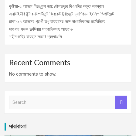
কুষ্টিয়া-১ আসনে নিরঙ্কুশ জয়; দৌলতপুরে বিএনপির শক্ত অবস্থান
এনডিইউবি ইন্টার-ডিপার্টমেন্ট ক্রিকেট টুর্নামেন্টে চ্যাম্পিয়ন ইংলিশ ডিপার্টমেন্ট
ঢাকা-১৭ আসনের প্রার্থী তপু রায়হানের সঙ্গে সাংবাদিকদের মতবিনিময়
মাগুরায় সড়ক দুর্ঘটনায় সাংবাদিকসহ আহত ৬
শহীদ জহির রায়হান স্মরণে শ্রদ্ধাঞ্জলি
Recent Comments
No comments to show.
S
e
a
r
c
সারাবাংলা
h