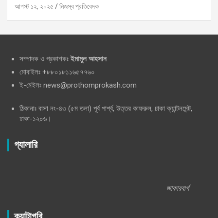
আগস্ট ১২, ২০২৫
নিজস্ব প্রতিবেদক
সম্পাদক ও প্রকাশকঃ
ইমামুল আহসান
মোবাইলঃ +৮৮০১৮১১৬৫৭৭৬০
ই-মেইলঃ news@prothomprokash.com
ঠিকানাঃ বাসা নং-৪৩ (৫ম তলা) পূর্ব পার্শ্ব, উত্তর কাফরুল, ঢাকা ক্যান্টনমেন্ট,
ঢাকা-১২০৬।
গ্যালারি
জাকারবার্গ
ক্যাটাগরি