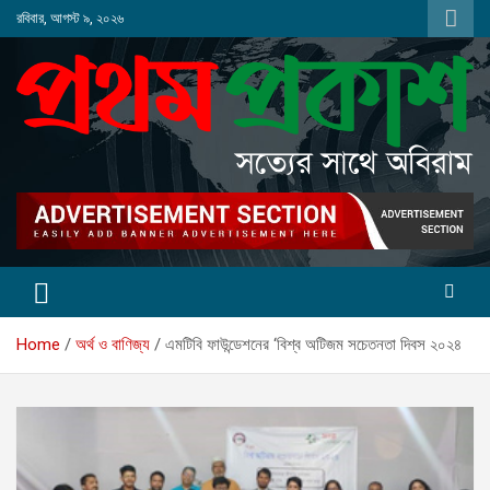
Skip
রবিবার, আগস্ট ৯, ২০২৬
to
content
Home
অর্থ ও বাণিজ্য
এমটিবি ফাউন্ডেশনের ‘বিশ্ব অটিজম সচেতনতা দিবস ২০২৪