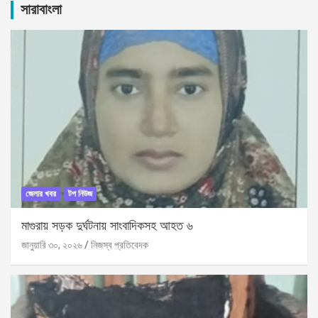
c
সারাবাংলা
h
জেলার খবর
টপ নিউজ
মাগুরায় সড়ক দুর্ঘটনায় সাংবাদিকসহ আহত ৬
জানুয়ারি ৩০, ২০২৬
নিজস্ব প্রতিবেদক