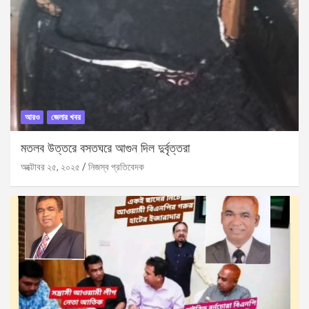
আরও
জেলার খবর
মতলব উত্তরে বসতঘরে আগুন দিল দুর্বৃত্তরা
অক্টোবর ২৫, ২০২৫
নিজস্ব প্রতিবেদক