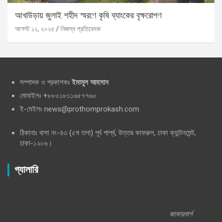
আখাউড়ায় জুলাই শহীদ স্মরণে কৃষি ব্যাংকের বৃক্ষরোপণ
আগস্ট ১২, ২০২৫
নিজস্ব প্রতিবেদক
সম্পাদক ও প্রকাশকঃ
ইমামুল আহসান
মোবাইলঃ +৮৮০১৮১১৬৫৭৭৬০
ই-মেইলঃ news@prothomprokash.com
ঠিকানাঃ বাসা নং-৪৩ (৫ম তলা) পূর্ব পার্শ্ব, উত্তর কাফরুল, ঢাকা ক্যান্টনমেন্ট,
ঢাকা-১২০৬।
গ্যালারি
জাকারবার্গ