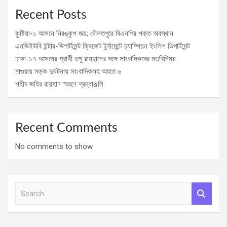
Recent Posts
কুষ্টিয়া-১ আসনে নিরঙ্কুশ জয়; দৌলতপুরে বিএনপির শক্ত অবস্থান
এনডিইউবি ইন্টার-ডিপার্টমেন্ট ক্রিকেট টুর্নামেন্টে চ্যাম্পিয়ন ইংলিশ ডিপার্টমেন্ট
ঢাকা-১৭ আসনের প্রার্থী তপু রায়হানের সঙ্গে সাংবাদিকদের মতবিনিময়
মাগুরায় সড়ক দুর্ঘটনায় সাংবাদিকসহ আহত ৬
শহীদ জহির রায়হান স্মরণে শ্রদ্ধাঞ্জলি
Recent Comments
No comments to show.
S
e
a
r