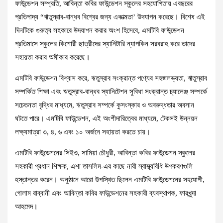
ফাউন্ডেশন সম্প্রতি, আবিন্তা কবির ফাউন্ডেশন স্কুলের সহযোগিতায় এবছরের
প্রতিপাদ্য “ঋতুস্রাব-বান্ধব বিশ্বের জন্য একাত্মতা’ উদযাপন করেছে। বিশেষ এই
দিনটিকে গুরুত্ব সহকারে উদযাপন করার অংশ হিসেবে, এমটিবি ফাউন্ডেশন
প্রতিমাসে স্কুলের কিশোরী ছাত্রীদের স্যানিটারি ন্যাপকিন সরবরাহ করে তাদের
সহায়তা করার অঙ্গীকার করেছে।
এমটিবি ফাউন্ডেশন বিশ্বাস করে, ঋতুস্রাব সংক্রান্ত পণ্যের সহজলভ্যতা, ঋতুস্রাব
সম্পর্কিত শিক্ষা এবং ঋতুস্রাব-বান্ধব স্যানিটেশন সুবিধা সংক্রান্ত চ্যালেঞ্জ সম্পর্কে
সচেতনতা বৃদ্ধির মাধ্যমে, ঋতুস্রাব সম্পর্কে কুসংস্কার ও অবরুদ্ধতার অবসান
ঘটতে পারে। এমটিবি ফাউন্ডেশন, এই অংশীদারিত্বের মাধ্যমে, টেকসই উন্নয়ন
লক্ষ্যমাত্রা ৩, ৪, ৬ এবং ১০ অর্জনে সহায়তা করতে চায়।
এমটিবি ফাউন্ডেশনের সিইও, সামিয়া চৌধুরী, আবিন্তা কবির ফাউন্ডেশন স্কুলের
সহকারী প্রধান শিক্ষক, এশা তাসলিম-এর কাছে নারী স্বাস্থ্যবিধি উপকরণগুলি
হস্তান্তর করেন। অনুষ্ঠানে আরো উপস্থিত ছিলেন এমটিবি ফাউন্ডেশনের সহযোগী,
গোলাম রাব্বানী এবং আবিন্তা কবির ফাউন্ডেশনের সহকারী ব্যবস্থাপক, ফারখুন্দা
আহমেদ।