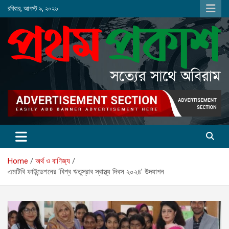
Skip
রবিবার, আগস্ট ৯, ২০২৬
to
content
Home
অর্থ ও বাণিজ্য
এমটিবি ফাউন্ডেশনের ‘বিশ্ব ঋতুস্রাব স্বাস্থ্য দিবস ২০২৪’ উদযাপন