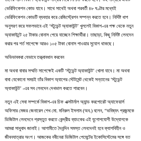
ভেরিফিকেশন কোড যাবে। সাথে সাথেই অথবা পরবর্তী ৪৮ ঘণ্টার মধ্যেই
ভেরিফিকেশন কোডটি ব্যবহার করে রেজিস্ট্রেশন সম্পন্ন করতে হবে। নির্দিষ্ট ধাপ
অনুসরণ করে সফলভাবে এই ‘স্টুডেন্ট অ্যাকাউন্ট’ খুললেই বিকাশ-এর পক্ষ থেকে নতুন
অ্যাকাউন্টে ২৫ টাকার বোনাস পেয়ে যাচ্ছেন শিক্ষার্থীরা। তাছাড়া, কিছু নির্দিষ্ট লেনদেন
করার পর শর্ত সাপেক্ষে আরও ১০৫ টাকা বোনাস পাওয়ার সুযোগ থাকছে।
অভিভাবকরা যেভাবে তত্ত্বাবধান করবেন
মা অথবা বাবার সম্মতি সাপেক্ষেই একটি ‘স্টুডেন্ট অ্যাকাউন্ট’ খোলা যাবে। মা অথবা
বাবা যেকোনো সময়ই তাঁর বিকাশ অ্যাপের স্টেটমেন্ট থেকেই সন্তানের ‘স্টুডেন্ট
অ্যাকাউন্ট’ -এর সব লেনদেন দেখভাল করতে পারবেন।
নতুন এই সেবা সম্পর্কে বিকাশ-এর চিফ এক্সটার্নাল অ্যান্ড করপোরেট অ্যাফেয়ার্স
অফিসার মেজর জেনারেল শেখ মো. মনিরুল ইসলাম (অব.) বলেন, “ভবিষ্যৎ প্রজন্মকে
ডিজিটাল লেনদেনে প্রস্তুত করতে কেন্দ্রীয় ব্যাংকের এই যুগোপযোগী উদ্যোগকে
আমরা সাধুবাদ জানাই। আগামীতে দৈনন্দিন সমস্ত লেনদেনই হবে ক্যাশবিহীন ও
জীবনযাত্রার অংশ। আজকের নবীনেরা ডিজিটাল পেমেন্টের ইকোসিস্টেমের সঙ্গে যত