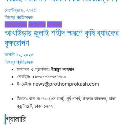
সেপ্টেম্বর ৯, ২০২৫
নিজস্ব প্রতিবেদক
অর্থ ও বাণিজ্য
জেলার খবর
টপ নিউজ
আখাউড়ায় জুলাই শহীদ স্মরণে কৃষি ব্যাংকের
বৃক্ষরোপণ
আগস্ট ১২, ২০২৫
নিজস্ব প্রতিবেদক
সম্পাদক ও প্রকাশকঃ
ইমামুল আহসান
মোবাইলঃ +৮৮০১৮১১৬৫৭৭৬০
ই-মেইলঃ news@prothomprokash.com
ঠিকানাঃ বাসা নং-৪৩ (৫ম তলা) পূর্ব পার্শ্ব, উত্তর কাফরুল, ঢাকা
ক্যান্টনমেন্ট, ঢাকা-১২০৬।
গ্যালারি