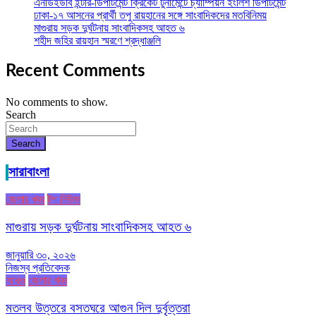
এনডিইউবি ইন্টার-ডিপার্টমেন্ট ক্রিকেট টুর্নামেন্টে চ্যাম্পিয়ন ইংলিশ ডিপার্টমেন্ট
ঢাকা-১৭ আসনের প্রার্থী তপু রায়হানের সঙ্গে সাংবাদিকদের মতবিনিময়
মাগুরায় সড়ক দুর্ঘটনায় সাংবাদিকসহ আহত ৬
শহীদ জহির রায়হান স্মরণে শ্রদ্ধাঞ্জলি
Recent Comments
No comments to show.
Search
Search
সারাবাংলা
জেলার খবর
টপ নিউজ
মাগুরায় সড়ক দুর্ঘটনায় সাংবাদিকসহ আহত ৬
জানুয়ারি ৩০, ২০২৬
নিজস্ব প্রতিবেদক
আরও
জেলার খবর
মতলব উত্তরে বসতঘরে আগুন দিল দুর্বৃত্তরা