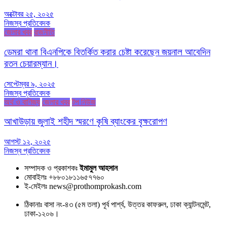
অক্টোবর ২৫, ২০২৫
নিজস্ব প্রতিবেদক
জেলার খবর
রাজনীতি
ডেমরা থানা বিএনপিকে বিতর্কিত করার চেষ্টা করেছেন জয়নাল আবেদিন
রতন চেয়ারম্যান।
সেপ্টেম্বর ৯, ২০২৫
নিজস্ব প্রতিবেদক
অর্থ ও বাণিজ্য
জেলার খবর
টপ নিউজ
আখাউড়ায় জুলাই শহীদ স্মরণে কৃষি ব্যাংকের বৃক্ষরোপণ
আগস্ট ১২, ২০২৫
নিজস্ব প্রতিবেদক
সম্পাদক ও প্রকাশকঃ
ইমামুল আহসান
মোবাইলঃ +৮৮০১৮১১৬৫৭৭৬০
ই-মেইলঃ news@prothomprokash.com
ঠিকানাঃ বাসা নং-৪৩ (৫ম তলা) পূর্ব পার্শ্ব, উত্তর কাফরুল, ঢাকা ক্যান্টনমেন্ট,
ঢাকা-১২০৬।