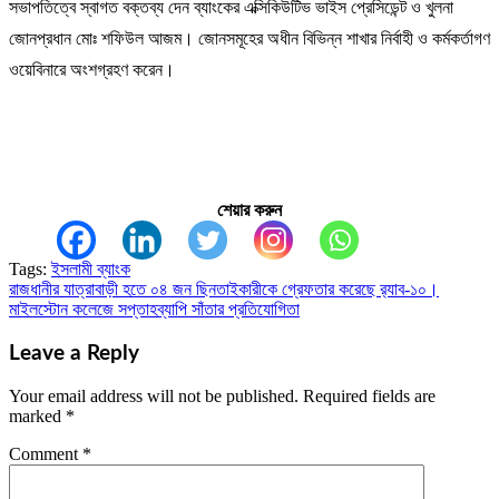
সভাপতিত্বে স্বাগত বক্তব্য দেন ব্যাংকের এক্সিকিউটিভ ভাইস প্রেসিডেন্ট ও খুলনা
জোনপ্রধান মোঃ শফিউল আজম। জোনসমূহের অধীন বিভিন্ন শাখার নির্বাহী ও কর্মকর্তাগণ
ওয়েবিনারে অংশগ্রহণ করেন।
শেয়ার করুন
Tags:
ইসলামী ব্যাংক
রাজধানীর যাত্রাবাড়ী হতে ০৪ জন ছিনতাইকারীকে গ্রেফতার করেছে র‌্যাব-১০।
Post
মাইলস্টোন কলেজে সপ্তাহব্যাপি সাঁতার প্রতিযোগিতা
navigation
Leave a Reply
Your email address will not be published.
Required fields are
marked
*
Comment
*