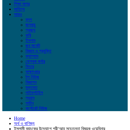
শিক্ষা সাগর
সাহিত্য
আরও
ব্লগ
জলবায়ু
প্রচ্ছদ
কৃষি
ইসলাম
জব মার্কেট
বিজ্ঞান ও প্রযুক্তি
ক্যাম্পাস
ফেসবুক কর্নার
ফিচার
সাক্ষাৎকার
টপ নিউজ
বিজ্ঞাপন
মুক্তমত
লাইফস্টাইল
প্রবাস
পর্যটন
কর্পোরেট নিউজ
Home
অর্থ ও বাণিজ্য
ইসলামী ব্যাংকের উদ্যোগে শরী‘আহ সচেতনতা বিষয়ক ওয়েবিনার