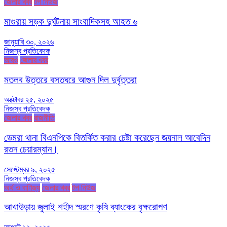
জেলার খবর
টপ নিউজ
মাগুরায় সড়ক দুর্ঘটনায় সাংবাদিকসহ আহত ৬
জানুয়ারি ৩০, ২০২৬
নিজস্ব প্রতিবেদক
আরও
জেলার খবর
মতলব উত্তরে বসতঘরে আগুন দিল দুর্বৃত্তরা
অক্টোবর ২৫, ২০২৫
নিজস্ব প্রতিবেদক
জেলার খবর
রাজনীতি
ডেমরা থানা বিএনপিকে বিতর্কিত করার চেষ্টা করেছেন জয়নাল আবেদিন
রতন চেয়ারম্যান।
সেপ্টেম্বর ৯, ২০২৫
নিজস্ব প্রতিবেদক
অর্থ ও বাণিজ্য
জেলার খবর
টপ নিউজ
আখাউড়ায় জুলাই শহীদ স্মরণে কৃষি ব্যাংকের বৃক্ষরোপণ