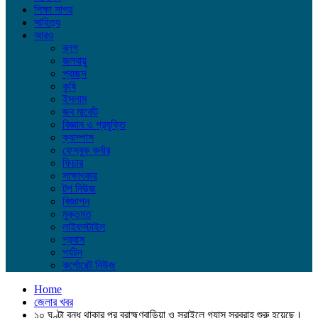
শিক্ষা সাগর
সাহিত্য
আরও
ব্লগ
জলবায়ু
প্রচ্ছদ
কৃষি
ইসলাম
জব মার্কেট
বিজ্ঞান ও প্রযুক্তি
ক্যাম্পাস
ফেসবুক কর্নার
ফিচার
সাক্ষাৎকার
টপ নিউজ
বিজ্ঞাপন
মুক্তমত
লাইফস্টাইল
প্রবাস
পর্যটন
কর্পোরেট নিউজ
Home
জেলার খবর
১০ ঘণ্টা বন্ধ থাকার পর ব্রাহ্মণবাড়িয়া ও সরাইলে গ্যাস সরবরাহ শুরু হয়েছে।