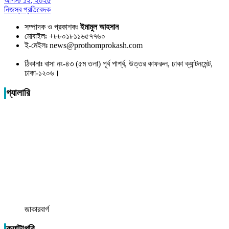
আগস্ট ১২, ২০২৫
নিজস্ব প্রতিবেদক
সম্পাদক ও প্রকাশকঃ
ইমামুল আহসান
মোবাইলঃ +৮৮০১৮১১৬৫৭৭৬০
ই-মেইলঃ news@prothomprokash.com
ঠিকানাঃ বাসা নং-৪৩ (৫ম তলা) পূর্ব পার্শ্ব, উত্তর কাফরুল, ঢাকা ক্যান্টনমেন্ট,
ঢাকা-১২০৬।
গ্যালারি
জাকারবার্গ