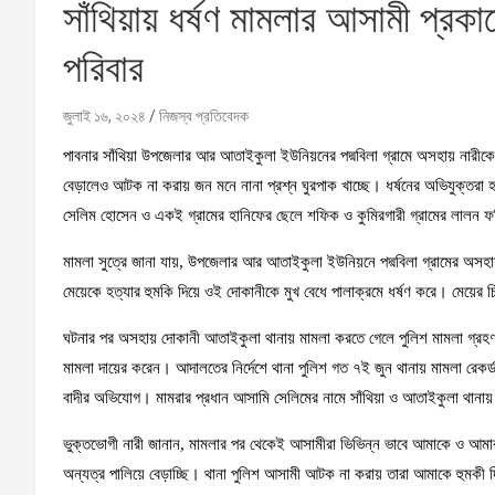
সাঁথিয়ায় ধর্ষণ মামলার আসামী প্রকাশ
পরিবার
জুলাই ১৬, ২০২৪
নিজস্ব প্রতিবেদক
পাবনার সাঁথিয়া উপজেলার আর আতাইকুলা ইউনিয়নের পদ্মবিলা গ্রামে অসহায় নারীকে ধর
বেড়ালেও আটক না করায় জন মনে নানা প্রশ্ন ঘুরপাক খাচ্ছে। ধর্ষনের অভিযুক্তরা
সেলিম হোসেন ও একই গ্রামের হানিফের ছেলে শফিক ও কুমিরগারী গ্রামের লালন 
মামলা সুত্রে জানা যায়, উপজেলার আর আতাইকুলা ইউনিয়নে পদ্মবিলা গ্রামের অসহা
মেয়েকে হত্যার হুমকি দিয়ে ওই দোকানীকে মুখ বেধে পালাক্রমে ধর্ষণ করে। মেয়ের চ
ঘটনার পর অসহায় দোকানী আতাইকুলা থানায় মামলা করতে গেলে পুলিশ মামলা গ্রহণ 
মামলা দায়ের করেন। আদালতের নির্দেশে থানা পুলিশ গত ৭ই জুন থানায় মামলা রেক
বাদীর অভিযোগ। মামরার প্রধান আসামি সেলিমের নামে সাঁথিয়া ও আতাইকুলা থানা
ভুক্তভোগী নারী জানান, মামলার পর থেকেই আসামীরা ভিভিন্ন ভাবে আমাকে ও আমার 
অন্যত্র পালিয়ে বেড়াচ্ছি। থানা পুলিশ আসামী আটক না করায় তারা আমাকে হুমকী দি