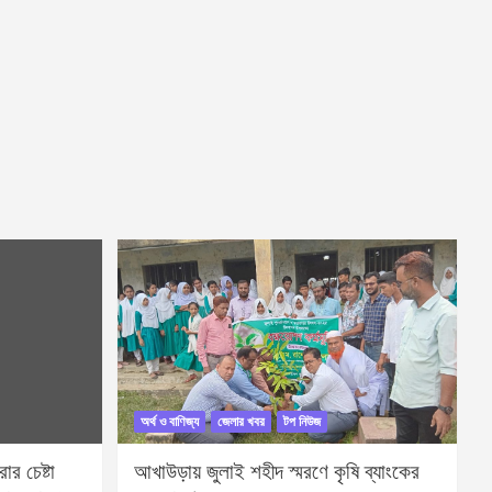
অর্থ ও বাণিজ্য
জেলার খবর
টপ নিউজ
র চেষ্টা
আখাউড়ায় জুলাই শহীদ স্মরণে কৃষি ব্যাংকের