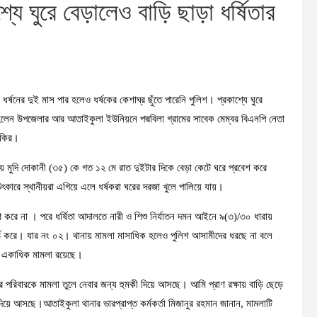
্যে ঘুরে বেড়ালেও বাড়ি ছাড়া ধর্ষিতার
্ষনের দুই মাস পার হলেও ধর্ষকের কেশাঘ্র ছুঁতে পারেনি পুলিশ। প্রকাশ্যে ঘুরে
 হলেন উপজেলার আর আতাইকুলা ইউনিয়নে পদ্মবিলা গ্রামের সাবেক মেম্বর বিএনপি নেতা
ফকির।
য় মুদি দোকানী (৩৫) কে গত ১২ মে রাত দুইটার দিকে বেড়া কেটে ঘরে প্রবেশ করে
িৎকারে স্থানীয়রা এগিয়ে এলে ধর্ষকরা ঘরের দরজা খুলে পালিয়ে যায়।
করে না । পরে ধর্ষিতা আদালতে নারী ও শিশু নির্যাতন দমন আইনে ৯(৩)/৩০ ধারায়
র্ড করে। যার নং ০২। থানায় মামলা মাসাধিক হলেও পুলিশ আসামীদের ধরছে না বলে
য় একাধিক মামলা রয়েছে।
পরিবারকে মামলা তুলে নেবার জন্য হুমকী দিয়ে আসছে। আমি প্রাণ রক্ষায় বাড়ি ছেড়ে
য়ে আসছে।আতাইকুলা থানার ভারপ্রাপ্ত কর্মকর্তা মিজানুর রহমান জানান, মামলাটি