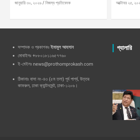
জানুয়ারি ৩০, ২০২৬
নিজস্ব প্রতিবেদক
অক্টোবর ২৫, ২০
সম্পাদক ও প্রকাশকঃ
ইমামুল আহসান
গ্যালারি
মোবাইলঃ +৮৮০১৮১১৬৫৭৭৬০
ই-মেইলঃ news@prothomprokash.com
ঠিকানাঃ বাসা নং-৪৩ (৫ম তলা) পূর্ব পার্শ্ব, উত্তর
কাফরুল, ঢাকা ক্যান্টনমেন্ট, ঢাকা-১২০৬।