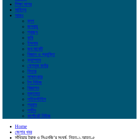
শিক্ষা সাগর
সাহিত্য
আরও
ব্লগ
জলবায়ু
প্রচ্ছদ
কৃষি
ইসলাম
জব মার্কেট
বিজ্ঞান ও প্রযুক্তি
ক্যাম্পাস
ফেসবুক কর্নার
ফিচার
সাক্ষাৎকার
টপ নিউজ
বিজ্ঞাপন
মুক্তমত
লাইফস্টাইল
প্রবাস
পর্যটন
কর্পোরেট নিউজ
Home
জেলার খবর
সাঁথিয়ায় ট্রাক ও সিএনজি’র সংঘর্ষ, নিহত-১,আহত-৫