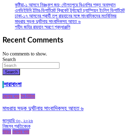
কুষ্টিয়া-১ আসনে নিরঙ্কুশ জয়; দৌলতপুরে বিএনপির শক্ত অবস্থান
এনডিইউবি ইন্টার-ডিপার্টমেন্ট ক্রিকেট টুর্নামেন্টে চ্যাম্পিয়ন ইংলিশ ডিপার্টমেন্ট
ঢাকা-১৭ আসনের প্রার্থী তপু রায়হানের সঙ্গে সাংবাদিকদের মতবিনিময়
মাগুরায় সড়ক দুর্ঘটনায় সাংবাদিকসহ আহত ৬
শহীদ জহির রায়হান স্মরণে শ্রদ্ধাঞ্জলি
Recent Comments
No comments to show.
Search
Search
সারাবাংলা
জেলার খবর
টপ নিউজ
মাগুরায় সড়ক দুর্ঘটনায় সাংবাদিকসহ আহত ৬
জানুয়ারি ৩০, ২০২৬
নিজস্ব প্রতিবেদক
আরও
জেলার খবর