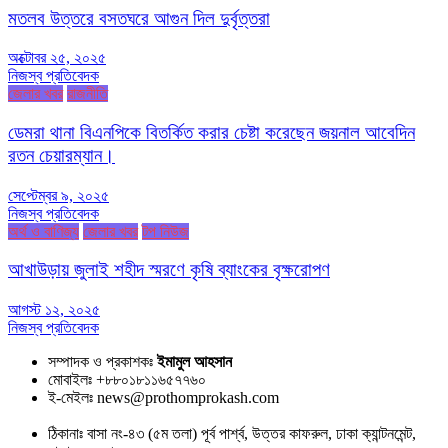
মতলব উত্তরে বসতঘরে আগুন দিল দুর্বৃত্তরা
অক্টোবর ২৫, ২০২৫
নিজস্ব প্রতিবেদক
জেলার খবর
রাজনীতি
ডেমরা থানা বিএনপিকে বিতর্কিত করার চেষ্টা করেছেন জয়নাল আবেদিন
রতন চেয়ারম্যান।
সেপ্টেম্বর ৯, ২০২৫
নিজস্ব প্রতিবেদক
অর্থ ও বাণিজ্য
জেলার খবর
টপ নিউজ
আখাউড়ায় জুলাই শহীদ স্মরণে কৃষি ব্যাংকের বৃক্ষরোপণ
আগস্ট ১২, ২০২৫
নিজস্ব প্রতিবেদক
সম্পাদক ও প্রকাশকঃ
ইমামুল আহসান
মোবাইলঃ +৮৮০১৮১১৬৫৭৭৬০
ই-মেইলঃ news@prothomprokash.com
ঠিকানাঃ বাসা নং-৪৩ (৫ম তলা) পূর্ব পার্শ্ব, উত্তর কাফরুল, ঢাকা ক্যান্টনমেন্ট,