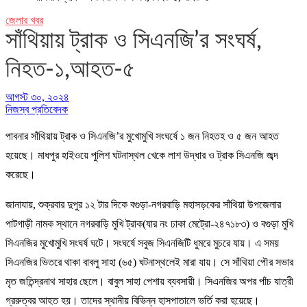
জেলার খবর
সাঁথিয়ায় ট্রাক ও সিএনজি’র সংঘর্ষ,
নিহত-১,আহত-৫
আগস্ট ৩০, ২০২৪
নিজস্ব প্রতিবেদক
পাবনার সাঁথিয়ায় ট্রাক ও সিএনজি’র মুখোমুখি সংঘর্ষে ১ জন নিহতহ ও ৫ জন আহত
হয়েছে। মাধপুর হাইওয়ে পুলিশ ঘটনাস্থল খেকে লাশ উদ্ধার ও ট্রাক সিএনজি জব্দ
করেছে।
জানাযায়, শুক্রবার দুপুর ১২ টার দিকে বগুড়া-নগরবাড়ি মহাসড়কের সাঁথিয়া উপজেলার
পাটগাড়ী নামক স্থানে নগরবাড়ি মুখি ট্রাক(যার নং ঢাকা মেট্রো-২৪৭১৮৩) ও বগুড়া মুখি
সিএনজির মুখোমুখি সংঘর্ষ ঘটে। সংঘর্ষে সবুজ সিএনজিটি ধুমরে মুচরে যায়। এ সময়
সিএনজির ভিতরে থাকা বাবলু সাহা (৬৫) ঘটনাস্থলেই মারা যায়। সে সাঁথিয়া পৌর সভার
মৃত জতিন্দ্রনাথ সাহার ছেলে। বাবুল সাহা পেশায় ব্যবসায়ী। সিএনজির অপর পাঁচ যাত্রী
গ্ররুত্বর আহত হয়। তাদের স্থানীয় বিভিন্ন হাসপাতালে ভর্তি করা হয়েছে।