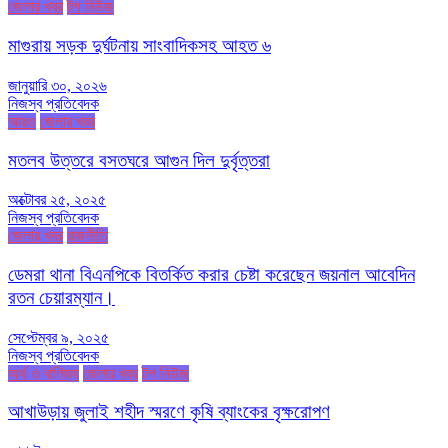
জেলার খবর
টপ নিউজ
মাগুরায় সড়ক দুর্ঘটনায় সাংবাদিকসহ আহত ৬
জানুয়ারি ৩০, ২০২৬
নিজস্ব প্রতিবেদক
আরও
জেলার খবর
মতলব উত্তরে বসতঘরে আগুন দিল দুর্বৃত্তরা
অক্টোবর ২৫, ২০২৫
নিজস্ব প্রতিবেদক
জেলার খবর
রাজনীতি
ডেমরা থানা বিএনপিকে বিতর্কিত করার চেষ্টা করেছেন জয়নাল আবেদিন
রতন চেয়ারম্যান।
সেপ্টেম্বর ৯, ২০২৫
নিজস্ব প্রতিবেদক
অর্থ ও বাণিজ্য
জেলার খবর
টপ নিউজ
আখাউড়ায় জুলাই শহীদ স্মরণে কৃষি ব্যাংকের বৃক্ষরোপণ