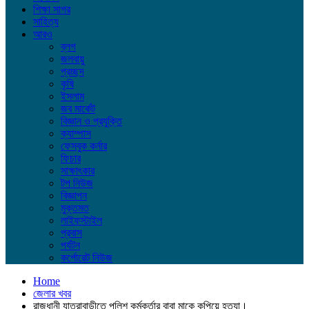
শিক্ষা সাগর
সাহিত্য
আরও
ব্লগ
জলবায়ু
প্রচ্ছদ
কৃষি
ইসলাম
জব মার্কেট
বিজ্ঞান ও প্রযুক্তি
ক্যাম্পাস
ফেসবুক কর্নার
ফিচার
সাক্ষাৎকার
টপ নিউজ
বিজ্ঞাপন
মুক্তমত
লাইফস্টাইল
প্রবাস
পর্যটন
কর্পোরেট নিউজ
Home
জেলার খবর
রাজধানী যাত্রাবাড়ীতে পুলিশ কর্মকর্তার বাবা মাকে কুপিয়ে হত্যা।