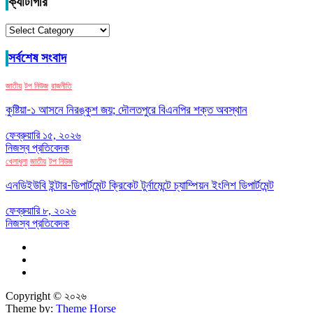
ক্যাটাগরি
ক্যাটাগরি
সর্বশেষ সংবাদ
জাতীয়
টপ নিউজ
রাজনীতি
কুষ্টিয়া-১ আসনে নিরঙ্কুশ জয়; দৌলতপুরে বিএনপির শক্ত অবস্থান
ফেব্রুয়ারি ১৫, ২০২৬
নিজস্ব প্রতিবেদক
খেলাধুলা
জাতীয়
টপ নিউজ
এনডিইউবি ইন্টার-ডিপার্টমেন্ট ক্রিকেট টুর্নামেন্টে চ্যাম্পিয়ন ইংলিশ ডিপার্টমেন্ট
ফেব্রুয়ারি ৮, ২০২৬
নিজস্ব প্রতিবেদক
Copyright © ২০২৬
Theme by:
Theme Horse