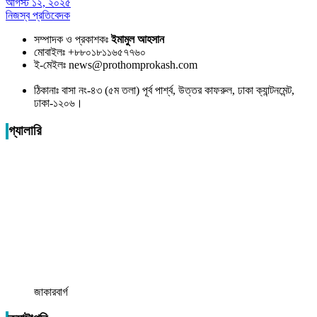
আগস্ট ১২, ২০২৫
নিজস্ব প্রতিবেদক
সম্পাদক ও প্রকাশকঃ
ইমামুল আহসান
মোবাইলঃ +৮৮০১৮১১৬৫৭৭৬০
ই-মেইলঃ news@prothomprokash.com
ঠিকানাঃ বাসা নং-৪৩ (৫ম তলা) পূর্ব পার্শ্ব, উত্তর কাফরুল, ঢাকা ক্যান্টনমেন্ট,
ঢাকা-১২০৬।
গ্যালারি
জাকারবার্গ