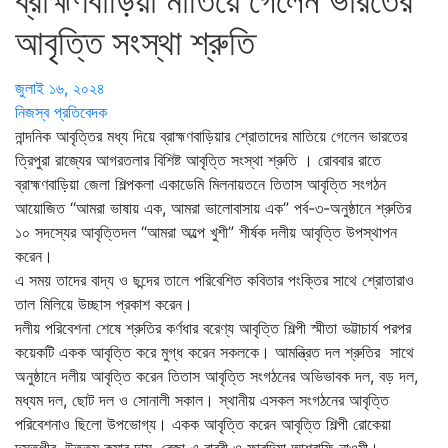
ব্রাহ্মণবাড়িয়া মাতিয়ে গেলেন ভারতের
আবৃত্তি সংস্থা শ্রুতি
জুলাই ১৬, ২০২৪
নিজস্ব প্রতিবেদক
নান্দনিক আবৃত্তির মধ্য দিয়ে ব্রাহ্মণবাড়িয়ার শ্রোতাদের মাতিয়ে গেলেন ভারতের
ত্রিপুরা রাজ্যের আগরতলার বিশিষ্ট আবৃত্তি সংস্থা শ্রুতি । রোববার রাতে
ব্রাহ্মণবাড়িয়া জেলা শিল্পকলা একাডেমি মিলনায়তনে তিতাস আবৃত্তি সংগঠন
আয়োজিত “আমরা ভাষায় এক, আমরা ভালোবাসায় এক” পর্ব-৩-অনুষ্ঠানে শ্রুতির
১০ সদস্যের আবৃত্তিদল “আমরা অল্পে খুশী” শীর্ষক দলীয় আবৃত্তি উপস্থাপন
করেন।
এ সময় তাদের বাদ্য ও ছন্দের তালে পরিবেশিত কবিতার পংক্তির সাথে শ্রোতারাও
তাল মিলিয়ে উচ্ছাস প্রকাশ করেন।
দলীয় পরিবেশনা শেষে শ্রুতির কর্ণধার বরেণ্য আবৃত্তি শিল্পী স্মীতা ভট্টাচার্য পরপর
কয়েকটি একক আবৃত্তি করে মুগ্ধ করেন সকলকে। আমন্ত্রিত দল শ্রুতির সাথে
অনুষ্ঠানে দলীয় আবৃত্তি করেন তিতাস আবৃত্তি সংগঠনের অভিভাবক দল, বড় দল,
মধ্যম দল, ছোট দল ও সোনালী সকাল। স্থানীয় এসকল সংগঠনের আবৃত্তি
পরিবেশনাও ছিলো উপভোগ্য। একক আবৃত্তি করেন আবৃত্তি শিল্পী রোকেয়া
দস্তগীর, উত্তম কুমার দাস, রেজা এ রাব্বী ও ফারদিয়া আশরাফি নাওমী।