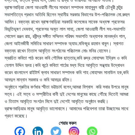
ব্রাহ্মণবাড়িয়া জেলা আওয়ামী লীগের সাধারণ সম্পাদক মাহাবুবুল বারী চৌধুরী মন্টুর
সভাপতিত্বে প্রধান অতিথি ছিলেন স্থানীয় সরকার বিভাগের উপ-পরিচালক মো.রুহুল
আমিন। বক্তব্য রাখেন ব্রাহ্মণবাড়িয়া সরকারি কলেজের সাবেক অধ্যক্ষ প্রফেসর
বিভূতিভূষণ দেবনাথ, প্রফেসর অমৃত লাল সাহা, জেলা আওয়ামী লীগ সহ-সভাপতি
সোমেশ রঞ্জন রায়, রবীন্দ্র সঙ্গীত সম্মিলন পরিষদ সভাপতি অধ্যাপক মানবর্দ্ধন পাল,
জেলা আইনজীবী সমিতির সাধারণ সম্পাদক অ্যাড.মফিজুর রহমান বাবুল। স্বাগত
বক্তব্য রাখেন তিতাস আবৃত্তি সংগঠনের পরিচালক মোঃ মনির হোসেন।
স্বরচিত কবিতা পাঠ করেন কবি শৌমিক ছাত্তার,কবি রুদ্র মোহাম্মদ ইদ্রিস ও কবি
হেলাল উদ্দিন হৃদয়।কবি কন্ঠে কবিতা পাঠের মধ্য দিয়ে আবৃত্তি সন্ধ্যার উদ্বোধন
করেন বাংলাদেশ রাইটার্স ক্লাব সাধারণ সম্পাদক কবি শাহ মোহাম্মদ সানাউল হক,কবি
আবদুল মান্নান সরকার ও কবি আবদুর রহিম।
অনুষ্ঠানে শ্রুতির কর্ণধার স্মীতা ভট্টাচার্য বলেন,আমরা বিশ্বাস করি সবার উপরে মানুষ
সত্য। এই সত্য ও সম্প্রীতির বানী দুই দেশের মানুষের কাছে পৌঁছে দিতেই আমরা
ও তিতাস আবৃত্তি সংগঠন মিলে দুই দেশেই আবৃত্তি অনুষ্ঠান করছি।
ব্রাহ্মণবাড়িয়ার মানুষ আবৃত্তি ভালোবাসে। আমাদের পরিবেশনা তারা উচ্ছাসের সাথে
গ্রহণ করেছে।
শেয়ার করুন