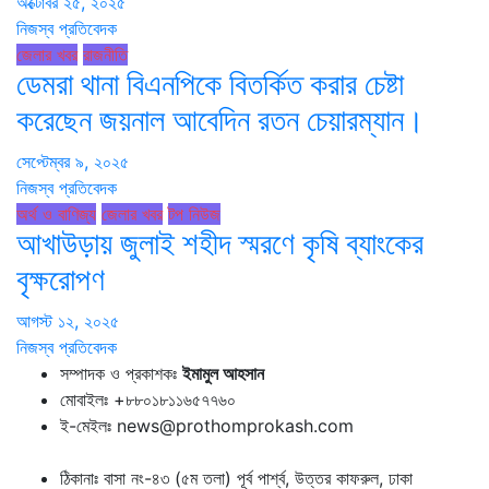
অক্টোবর ২৫, ২০২৫
নিজস্ব প্রতিবেদক
জেলার খবর
রাজনীতি
ডেমরা থানা বিএনপিকে বিতর্কিত করার চেষ্টা
করেছেন জয়নাল আবেদিন রতন চেয়ারম্যান।
সেপ্টেম্বর ৯, ২০২৫
নিজস্ব প্রতিবেদক
অর্থ ও বাণিজ্য
জেলার খবর
টপ নিউজ
আখাউড়ায় জুলাই শহীদ স্মরণে কৃষি ব্যাংকের
বৃক্ষরোপণ
আগস্ট ১২, ২০২৫
নিজস্ব প্রতিবেদক
সম্পাদক ও প্রকাশকঃ
ইমামুল আহসান
মোবাইলঃ +৮৮০১৮১১৬৫৭৭৬০
ই-মেইলঃ news@prothomprokash.com
ঠিকানাঃ বাসা নং-৪৩ (৫ম তলা) পূর্ব পার্শ্ব, উত্তর কাফরুল, ঢাকা