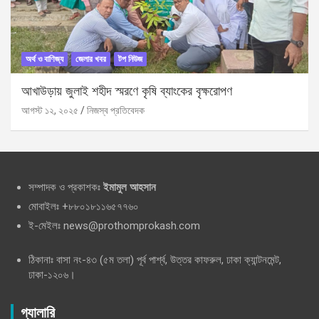
অর্থ ও বাণিজ্য
জেলার খবর
টপ নিউজ
আখাউড়ায় জুলাই শহীদ স্মরণে কৃষি ব্যাংকের বৃক্ষরোপণ
আগস্ট ১২, ২০২৫
নিজস্ব প্রতিবেদক
সম্পাদক ও প্রকাশকঃ
ইমামুল আহসান
মোবাইলঃ +৮৮০১৮১১৬৫৭৭৬০
ই-মেইলঃ news@prothomprokash.com
ঠিকানাঃ বাসা নং-৪৩ (৫ম তলা) পূর্ব পার্শ্ব, উত্তর কাফরুল, ঢাকা ক্যান্টনমেন্ট,
ঢাকা-১২০৬।
গ্যালারি