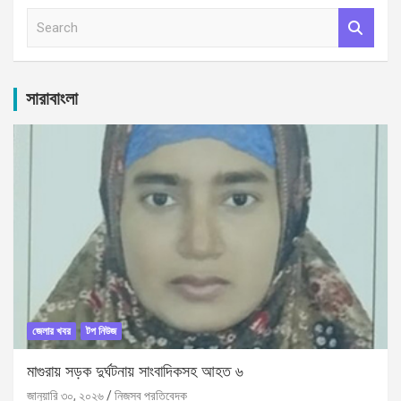
S
e
a
r
c
সারাবাংলা
h
জেলার খবর
টপ নিউজ
মাগুরায় সড়ক দুর্ঘটনায় সাংবাদিকসহ আহত ৬
জানুয়ারি ৩০, ২০২৬
নিজস্ব প্রতিবেদক