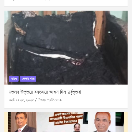
আরও
জেলার খবর
মতলব উত্তরে বসতঘরে আগুন দিল দুর্বৃত্তরা
অক্টোবর ২৫, ২০২৫
নিজস্ব প্রতিবেদক