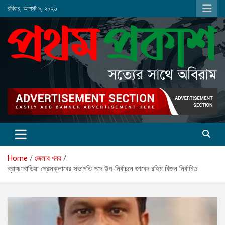
Skip
রবিবার, আগস্ট ৯, ২০২৬
to
content
Home
জেলার খবর
ব্রাহ্মণবাড়িয়া প্রেসক্লাবের সভাপতি পদে উপ-নির্বাচনে জাবেদ রহিম বিজন নির্বাচিত