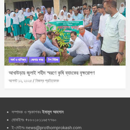
অর্থ ও বাণিজ্য
জেলার খবর
টপ নিউজ
আখাউড়ায় জুলাই শহীদ স্মরণে কৃষি ব্যাংকের বৃক্ষরোপণ
আগস্ট ১২, ২০২৫
নিজস্ব প্রতিবেদক
সম্পাদক ও প্রকাশকঃ
ইমামুল আহসান
মোবাইলঃ +৮৮০১৮১১৬৫৭৭৬০
ই-মেইলঃ news@prothomprokash.com