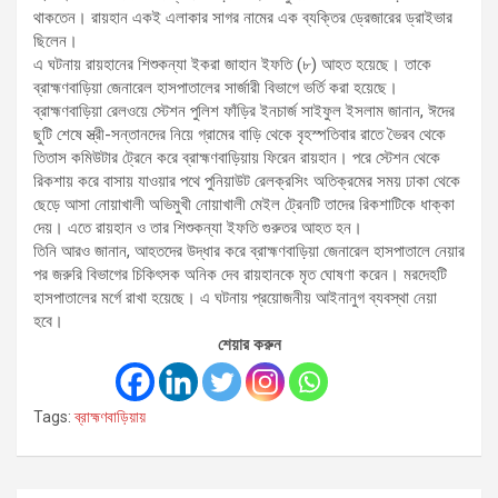
থাকতেন। রায়হান একই এলাকার সাগর নামের এক ব্যক্তির ড্রেজারের ড্রাইভার
ছিলেন।
এ ঘটনায় রায়হানের শিশুকন্যা ইকরা জাহান ইফতি (৮) আহত হয়েছে। তাকে
ব্রাহ্মণবাড়িয়া জেনারেল হাসপাতালের সার্জারী বিভাগে ভর্তি করা হয়েছে।
ব্রাহ্মণবাড়িয়া রেলওয়ে স্টেশন পুলিশ ফাঁড়ির ইনচার্জ সাইফুল ইসলাম জানান, ঈদের
ছুটি শেষে স্ত্রী-সন্তানদের নিয়ে গ্রামের বাড়ি থেকে বৃহস্পতিবার রাতে ভৈরব থেকে
তিতাস কমিউটার ট্রেনে করে ব্রাহ্মণবাড়িয়ায় ফিরেন রায়হান। পরে স্টেশন থেকে
রিকশায় করে বাসায় যাওয়ার পথে পুনিয়াউট রেলক্রসিং অতিক্রমের সময় ঢাকা থেকে
ছেড়ে আসা নোয়াখালী অভিমুখী নোয়াখালী মেইল ট্রেনটি তাদের রিকশাটিকে ধাক্কা
দেয়। এতে রায়হান ও তার শিশুকন্যা ইফতি গুরুতর আহত হন।
তিনি আরও জানান, আহতদের উদ্ধার করে ব্রাহ্মণবাড়িয়া জেনারেল হাসপাতালে নেয়ার
পর জরুরি বিভাগের চিকিৎসক অনিক দেব রায়হানকে মৃত ঘোষণা করেন। মরদেহটি
হাসপাতালের মর্গে রাখা হয়েছে। এ ঘটনায় প্রয়োজনীয় আইনানুগ ব্যবস্থা নেয়া
হবে।
শেয়ার করুন
Tags:
ব্রাহ্মণবাড়িয়ায়