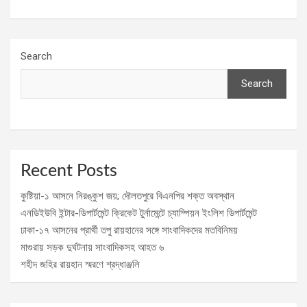
Search
Search
Recent Posts
কুষ্টিয়া-১ আসনে নিরঙ্কুশ জয়; দৌলতপুরে বিএনপির শক্ত অবস্থান
এনডিইউবি ইন্টার-ডিপার্টমেন্ট ক্রিকেট টুর্নামেন্টে চ্যাম্পিয়ন ইংলিশ ডিপার্টমেন্ট
ঢাকা-১৭ আসনের প্রার্থী তপু রায়হানের সঙ্গে সাংবাদিকদের মতবিনিময়
মাগুরায় সড়ক দুর্ঘটনায় সাংবাদিকসহ আহত ৬
শহীদ জহির রায়হান স্মরণে শ্রদ্ধাঞ্জলি