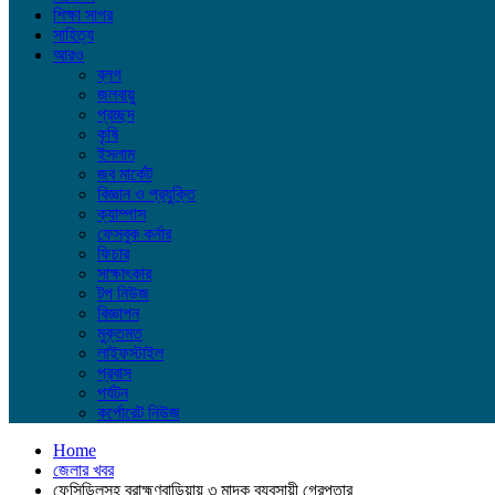
শিক্ষা সাগর
সাহিত্য
আরও
ব্লগ
জলবায়ু
প্রচ্ছদ
কৃষি
ইসলাম
জব মার্কেট
বিজ্ঞান ও প্রযুক্তি
ক্যাম্পাস
ফেসবুক কর্নার
ফিচার
সাক্ষাৎকার
টপ নিউজ
বিজ্ঞাপন
মুক্তমত
লাইফস্টাইল
প্রবাস
পর্যটন
কর্পোরেট নিউজ
Home
জেলার খবর
ফেন্সিডিলসহ ব্রাহ্মণবাড়িয়ায় ৩ মাদক ব্যবসায়ী গ্রেপ্তার