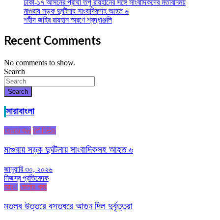
ঢাকা-১৭ আসনের প্রার্থী তপু রায়হানের সঙ্গে সাংবাদিকদের মতবিনিময়
মাগুরায় সড়ক দুর্ঘটনায় সাংবাদিকসহ আহত ৬
শহীদ জহির রায়হান স্মরণে শ্রদ্ধাঞ্জলি
Recent Comments
No comments to show.
Search
Search
সারাবাংলা
জেলার খবর
টপ নিউজ
মাগুরায় সড়ক দুর্ঘটনায় সাংবাদিকসহ আহত ৬
জানুয়ারি ৩০, ২০২৬
নিজস্ব প্রতিবেদক
আরও
জেলার খবর
মতলব উত্তরে বসতঘরে আগুন দিল দুর্বৃত্তরা