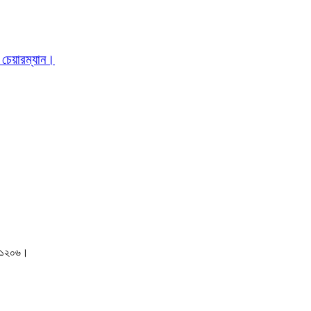
 চেয়ারম্যান।
াকা-১২০৬।