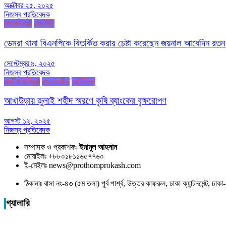
অক্টোবর ২৫, ২০২৫
নিজস্ব প্রতিবেদক
জেলার খবর
রাজনীতি
ডেমরা থানা বিএনপিকে বিতর্কিত করার চেষ্টা করেছেন জয়নাল আবেদিন রতন
সেপ্টেম্বর ৯, ২০২৫
নিজস্ব প্রতিবেদক
অর্থ ও বাণিজ্য
জেলার খবর
টপ নিউজ
আখাউড়ায় জুলাই শহীদ স্মরণে কৃষি ব্যাংকের বৃক্ষরোপণ
আগস্ট ১২, ২০২৫
নিজস্ব প্রতিবেদক
সম্পাদক ও প্রকাশকঃ
ইমামুল আহসান
মোবাইলঃ +৮৮০১৮১১৬৫৭৭৬০
ই-মেইলঃ news@prothomprokash.com
ঠিকানাঃ বাসা নং-৪৩ (৫ম তলা) পূর্ব পার্শ্ব, উত্তর কাফরুল, ঢাকা ক্যান্টনমেন্ট, ঢ
গ্যালারি