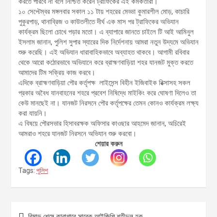
করতে পারবে না বলে নিশ্চিত করেন ট্রাফিকের এই কর্মকর্তারা।
১০ সেপ্টেম্বর মঙ্গলবার সকাল ১১ টায় শহরের মেড্ডা কুমারশীল মোড়, কাচারি
পুকুরপাড়, থানাব্রিজ ও কাউতলীতে দীর্ঘ এক মাস পর ট্রাফিকের অভিযান
কার্যক্রম ছিলো চোখে পড়ার মতো। এ ব্যাপারে জানতে চাইলে টি আই আমিনুল
ইসলাম জানান, পুলিশ সুপার স্যারের দিক নির্দেশনায় আমরা নতুন উদ্যমে অভিযান
শুরু করেছি। এই অভিযান ধারাবাহিকভাবে অব্যাহত থাকবে। আগামী রবিবার
থেকে আরো কঠোরভাবে অভিযানে করে ব্রাহ্মণবাড়িয়া শহর যানজট মুক্ত করতে
আমাদের টিম সক্রিয় কাজ করবে।
এদিকে ব্রাহ্মণবাড়িয়া পৌর কর্তৃপক্ষ লাইসেন্স বিহীন ইজিবাইক রিক্সাসহ সকল
প্রকার অবৈধ যানবাহনের শহরে প্রবেশ নিষিদ্ধে মাইকিং করে ঘোষণা দিলেও তা
কেউ মানছেই না। যানজট নিরসনে পৌর কর্তৃপক্ষের তেমন কোনও কার্যক্রম লক্ষ্য
করা যায়নি।
এ বিষয়ে পৌরসভার হিসাবরক্ষক অফিসার কাওছার আহমেদ জানান, অচিরেই
আমরাও শহরে যানজট নিরসনে অভিযান শুরু করবো।
শেয়ার করুন
Tags:
পুলিশ
Post
রিমান্ড শেষে কারাগারে সাবেক আইজিপি শহীদুল হক