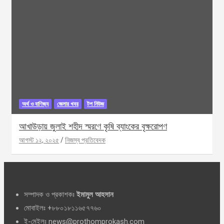
অর্থ ও বাণিজ্য
জেলার খবর
টপ নিউজ
আখাউড়ায় জুলাই শহীদ স্মরণে কৃষি ব্যাংকের বৃক্ষরোপণ
আগস্ট ১২, ২০২৫
নিজস্ব প্রতিবেদক
সম্পাদক ও প্রকাশকঃ
ইমামুল আহসান
মোবাইলঃ +৮৮০১৮১১৬৫৭৭৬০
ই-মেইলঃ news@prothomprokash.com