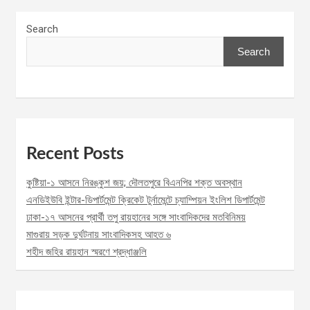
Search
Search
Recent Posts
কুষ্টিয়া-১ আসনে নিরঙ্কুশ জয়; দৌলতপুরে বিএনপির শক্ত অবস্থান
এনডিইউবি ইন্টার-ডিপার্টমেন্ট ক্রিকেট টুর্নামেন্টে চ্যাম্পিয়ন ইংলিশ ডিপার্টমেন্ট
ঢাকা-১৭ আসনের প্রার্থী তপু রায়হানের সঙ্গে সাংবাদিকদের মতবিনিময়
মাগুরায় সড়ক দুর্ঘটনায় সাংবাদিকসহ আহত ৬
শহীদ জহির রায়হান স্মরণে শ্রদ্ধাঞ্জলি