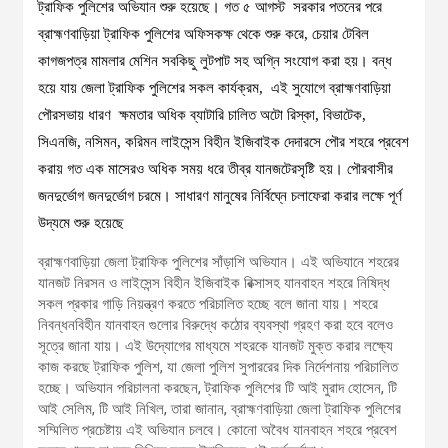
ট্রাফিক পুলিশের অভিযান শুরু হয়েছে। গত ৫ আগস্ট সরকার পতনের পরে
ব্রাহ্মণবাড়িয়া ট্রাফিক পুলিশের অফিসকক্ষ থেকে শুরু করে, চেয়ার টেবিল
কাগজপত্র মামলার মেশিন সবকিছু লুটপাট সহ অগ্নি সংযোগ করা হয়। বন্ধ
হয়ে যায় জেলা ট্রাফিক পুলিশের সকল কার্যক্রম, এই সুযোগে ব্রাহ্মণবাড়িয়া
পৌরসভায় ধারণ ক্ষমতার অধিক ব্যাটারি চালিত অটো রিস্কা, বিভাটেক,
সিএনজি, নসিমন, করিমন লাইসেন্স বিহীন ইজিবাইক দেদারসে পৌর শহরে প্রবেশ
করায় গত এক মাসেরও অধিক সময় ধরে তীব্র যানজটেরসৃষ্টি হয়। পৌরবাসীর
জনদুর্ভোগ জনদুর্ভোগ চরমে। সাধারণ মানুষের নির্বিঘ্নে চলাফেরা করার লক্ষে পূর্ণ
উদ্যমে শুরু হয়েছে
ব্রাহ্মণবাড়িয়া জেলা ট্রাফিক পুলিশের সাঁড়াশি অভিযান। এই অভিযানে শহরের
যানজট নিরসন ও লাইসেন্স বিহীন ইজিবাইক রিক্সাসহ যানবাহন শহরে নিষিদ্ধ
সকল প্রকার গাড়ি নিয়ন্ত্রণ করতে পরিচালিত হচ্ছে বলে জানা যায়। শহরে
নিবন্ধনবিহীন যানবাহন গুলোর বিরুদ্ধে কঠোর ব্যবস্থা গ্রহণ করা হবে বলেও
সূত্রে জানা যায়। এই উদ্যোগের মাধ্যমে শহরকে যানজট মুক্ত করার লক্ষ্যে
কাজ করছে ট্রাফিক পুলিশ, যা জেলা পুলিশ সুপাররের দিক নির্দেশনায় পরিচালিত
হচ্ছে। অভিযান পরিচালনা করছেন, ট্রাফিক পুলিশের টি আই মুরাদ হোসেন, টি
আই সেলিম, টি আই নিখিল, তারা জানান, ব্রাহ্মণবাড়িয়া জেলা ট্রাফিক পুলিশের
সম্মিলিত প্রচেষ্টায় এই অভিযান চলবে। কোনো অবৈধ যানবাহন শহরে প্রবেশ