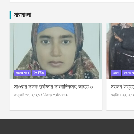
সারাবাংলা
জেলার খবর
টপ নিউজ
আরও
জেলার খ
মাগুরায় সড়ক দুর্ঘটনায় সাংবাদিকসহ আহত ৬
মতলব উত্তরে
জানুয়ারি ৩০, ২০২৬
নিজস্ব প্রতিবেদক
অক্টোবর ২৫, ২০