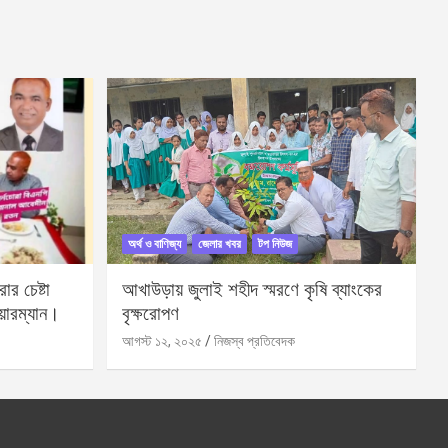
অর্থ ও বাণিজ্য
জেলার খবর
টপ নিউজ
র চেষ্টা
আখাউড়ায় জুলাই শহীদ স্মরণে কৃষি ব্যাংকের
য়ারম্যান।
বৃক্ষরোপণ
আগস্ট ১২, ২০২৫
নিজস্ব প্রতিবেদক