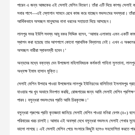
পারেন এ জন্য আজকের এই সেলাই মেশিন বিতরণ। তাঁরা এটি দিয়ে কাপড় সেলাই ক
সবার পাশে—এই স্লোগান সামনে রেখে কাজ করে যাচ্ছেন শুভসংঘের সদস্যরা। তাঁরা 
আর্থিকভাবে অসচ্ছল মানুষদের নানা ধরনের সহায়তা দিয়ে আসছেন।
লালপুর সদর ইউপি সদস্য আবু বকর সিদ্দিক বলেন, ‘আমার এলাকায় এমন একটি কাজ হ
স্থাপন করা হয়েছে তার আশপাশে কোনো প্রাথমিক বিদ্যালয় নেই। এখন এ অঞ্চলের শ
অসচ্ছল নারীরা স্বাবলম্বী হবেন।’
অন্যদের মধ্যে বক্তব্য দেন উপজেলা মহিলাবিষয়ক কর্মকর্তা শাহিনা সুলতানা, লাল
অধ্যক্ষ ইমাম হাসান মুক্তি।
সেলাই মেশিন উপহার পাওয়া উপজেলার লালপুর ইউনিয়নের বালিতিতা ইসলামপুর গ্রামে
যাওয়ার পর খুব অভাবে দিনপাত করছি, রোজগারের জন্য আমি সেলাই মেশিন প্রশিক
পারব। বসুন্ধরা শুভসংঘের প্রতি আমি চিরকৃতজ্ঞ।’
বসুন্ধরা গ্রুপের প্রতি কৃতজ্ঞতা জানিয়ে সেলাই মেশিন পাওয়া মনিরা বেগম (৪০)
পরিবারের খরচ চালাই। আমার এই অবস্থা দেখে বসুন্ধরা শুভসংঘ সেলাই শেখার সুয
ভালো লাগছে। এই সেলাই মেশিন পেয়ে সংসারে কিছুটা হলেও সহযোগিতা করতে পারব