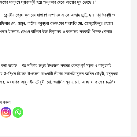
ষণের মাধ্যমে স্বাবলম্বী হয়ে অন্ধকার থেকে আলোর মুখ দেখছে।’
কেন্দ্রীয় প্রেস ক্লাবের সাধারণ সম্পাদক এ কে আজাদ সেন্টু, ছায়া প্রতিবন্ধী ও
র অফিসার মো. মামুন, নাটোর বসুন্ধরা শুভসংঘের সভাপতি মো. মোস্তাফিজুর রহমান
রাশেদুল ইসলাম, কেএন বালিকা উচ্চ বিদ্যালয় ও কলেজের সহকারী শিক্ষক গোলাম
 করা হয়েছে। গত শনিবার দুপুরে উপজেলা সদরের গুরুত্বপূর্ণ সড়ক ও কালুরঘাট
য় উপস্থিত ছিলেন উপজেলা আওয়ামী লীগের সভাপতি নুরুল আমিন চৌধুরী, বসুন্ধরা
েব, অধ্যাপক আবু নঈম চৌধুরী, মো. ওয়াসিম মুরাদ, মো. আবছার, কালের কণ্ঠ’র
র করুন