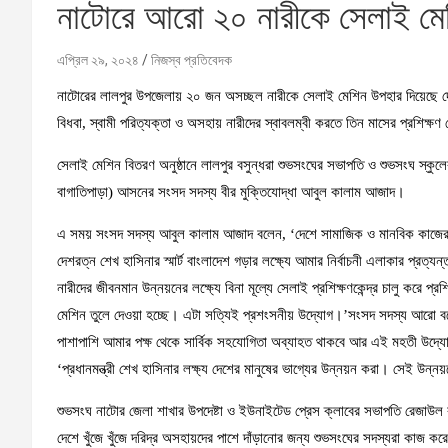
নাটোরে আরো ২০ নারীকে সেলাই মে
এপ্রিল ২৯, ২০২৪
নিজস্ব প্রতিবেদক
নাটোরের লালপুর উপজেলায় ২০ জন অসচ্ছল নারীকে সেলাই মেশিন উপহার দিয়েছে দেশের শ
বিধবা, স্বামী পরিত্যক্তা ও অসহায় নারীদের স্বাবলম্বী করতে তিন মাসের প্রশিক্
সেলাই মেশিন বিতরণ অনুষ্ঠানে লালপুর বসুন্ধরা শুভসংঘের সভাপতি ও শুভসংঘ স্কুল
বাগাতিপাড়া) আসনের সংসদ সদস্য বীর মুক্তিযোদ্ধা আবুল কালাম আজাদ।
এ সময় সংসদ সদস্য আবুল কালাম আজাদ বলেন, ‘দেশে সামাজিক ও মানবিক কাজের মাধ্যম
দেশরত্ন শেখ হাসিনার স্মার্ট বাংলাদেশ গড়ার লক্ষ্যে আমার নির্বাচনী এলাকার প্রত্যন
নারীদের জীবনমান উন্নয়নের লক্ষ্যে বিনা মূল্যে সেলাই প্রশিক্ষণকেন্দ্র চালু করে প্
মেশিন তুলে দেওয়া হচ্ছে। এটা সত্যিই প্রশংসনীয় উদ্যোগ।’সংসদ সদস্য আরো বলেন
পাশাপাশি আমার পক্ষ থেকে সার্বিক সহযোগিতা অব্যাহত থাকবে আর এই মহতী উদ্যো
‘প্রধানমন্ত্রী শেখ হাসিনার লক্ষ্য দেশের মানুষের ভাগ্যের উন্নয়ন করা। সেই উন্
শুভসংঘ নাটোর জেলা শাখার উপদেষ্টা ও ইউনাইটেড প্রেস ক্লাবের সভাপতি রেজাউল করিম
দেশে খুঁজে খুঁজে দরিদ্র অসহায়দের পাশে দাঁড়ানোর জন্য শুভসংঘের সদস্যরা কাজ করে 