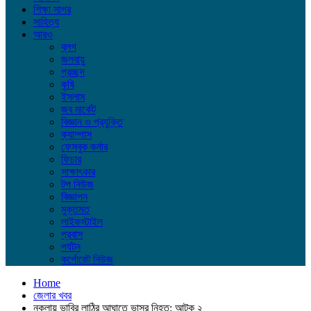
শিক্ষা সাগর
সাহিত্য
আরও
ব্লগ
জলবায়ু
প্রচ্ছদ
কৃষি
ইসলাম
জব মার্কেট
বিজ্ঞান ও প্রযুক্তি
ক্যাম্পাস
ফেসবুক কর্নার
ফিচার
সাক্ষাৎকার
টপ নিউজ
বিজ্ঞাপন
মুক্তমত
লাইফস্টাইল
প্রবাস
পর্যটন
কর্পোরেট নিউজ
Home
জেলার খবর
নকলায় ভাবির লাঠির আঘাতে ভাসুর নিহত: আটক ২