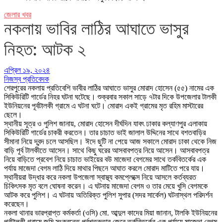
জেলার খবর
নকলায় ভাবির লাঠির আঘাতে ভাসুর
নিহত: আটক ২
এপ্রিল ১৯, ২০২৪
নিজস্ব প্রতিবেদক
শেরপুরের নকলায় প্রতিবেশি ভাবীর লাঠির আঘাতে ভাসুর মোরাদ হোসেন (৫৫) নামের এক
সিকিউরিটি গার্ডের নিহর ঘটনা ঘটেছে। শুক্রবার সকাল সাড়ে ৭টার দিকে উপজেলার টালকী
ইউনিয়নের পূর্বটালকী গ্রামে এ ঘটনা ঘটে। মোরাদ একই গ্রামের মৃত রহিম মাস্টারের
ছেলে।
স্থানীয় সূত্র ও পুলিশ জানায়, মোরাদ হোসেন দীর্ঘদিন যাবৎ ঢাকার কল্যাণপুর এলাকায়
সিকিউরিটি গার্ডের চাকরী করতেন। তার চাচাত ভাই জালাল উদ্দিনের সাথে বশতবাড়ির
সীমানা নিয়ে দ্বন্দ চলে আসছিল। ঈদে ছুটি না পেয়ে আজ সকালে মোরাদ ঢাকা থেকে নিজ
বাড়ি পূর্ব টালকীতে আসেন। সাথে কিছু ঘরের আসবাবপত্র নিয়ে আসেন। আসবাবপত্র
নিয়ে বাড়িতে প্রবেশ নিয়ে চাচাত ভাইয়ের বউ মাজেদা বেগমের সাথে তর্কবিতর্কের এক
পর্যায় মাজেদা বেগম লাঠি দিয়ে মাথার পিছনে আঘাত করলে মোরাদ মাটিতে পরে যায়।
স্থানীয়রা উদ্ধার করে নকলা উপজেলা স্বাস্থ্য কমপ্লেক্সে নিয়ে আসলে কর্তব্যরত
চিকিৎসক মৃত বলে ঘোষনা করেন। এ ঘটনায় মাজেদা বেগম ও তার মেয়ে খুসি বেগমকে
আটক করে পুলিশ। এ ঘটনায় অতিরিক্ত পুলিশ সুপার (সদর সার্কেল) ঘটনাস্থল পরিদর্শন
করেছেন।
নকলা থানার ভারপ্রাপ্ত কর্মকর্তা (ওসি) মো. আব্দুল কাদের মিয়া জানান, টালকি ইউনিয়নের
পূর্বটালকী গ্রামে জমি সংক্রন্তে পূর্বশত্রুতার জেরে তর্কবিতর্কের এক পর্যায়ে মাজেদা বেগম