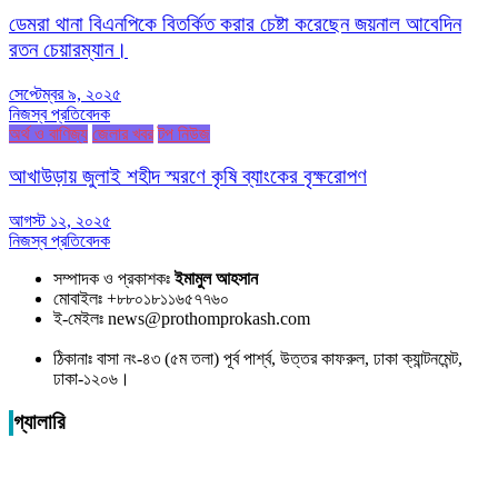
ডেমরা থানা বিএনপিকে বিতর্কিত করার চেষ্টা করেছেন জয়নাল আবেদিন
রতন চেয়ারম্যান।
সেপ্টেম্বর ৯, ২০২৫
নিজস্ব প্রতিবেদক
অর্থ ও বাণিজ্য
জেলার খবর
টপ নিউজ
আখাউড়ায় জুলাই শহীদ স্মরণে কৃষি ব্যাংকের বৃক্ষরোপণ
আগস্ট ১২, ২০২৫
নিজস্ব প্রতিবেদক
সম্পাদক ও প্রকাশকঃ
ইমামুল আহসান
মোবাইলঃ +৮৮০১৮১১৬৫৭৭৬০
ই-মেইলঃ news@prothomprokash.com
ঠিকানাঃ বাসা নং-৪৩ (৫ম তলা) পূর্ব পার্শ্ব, উত্তর কাফরুল, ঢাকা ক্যান্টনমেন্ট,
ঢাকা-১২০৬।
গ্যালারি