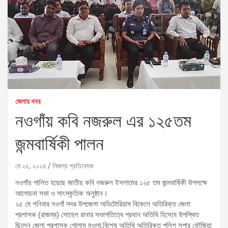
জেলার খবর
নওগাঁয় কবি নজরুল এর ১২৫তম
জন্মবার্ষিকী পালন
মে ২৫, ২০২৪
নিজস্ব প্রতিবেদক
নওগাঁয় পালিত হয়েছে জাতীয় কবি নজরুল ইসলামের ১২৫ তম জন্মবার্ষিকী উপলক্ষে
আলোচনা সভা ও সাংস্কৃতিক অনুষ্ঠান।
২৫ মে শনিবার নওগাঁ সদর উপজেলা অডিটোরিয়াম বিকেলে অতিরিক্ত জেলা
প্রশাসক (রাজস্ব) সোহেল রানার সভাপতিত্বে প্রধান অতিথি হিসেবে উপস্থিত
ছিলেন জেলা প্রশাসক গোলাম মওলা,বিশেষ অতিথি অতিরিক্ত পুলিশ সুপার ফৌজিয়া