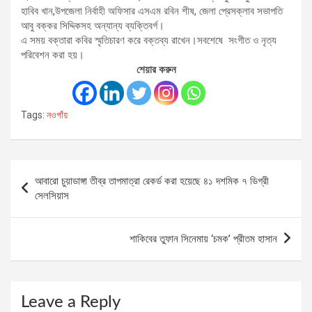
হাবিব খান,উপজেলা নির্বাহী অফিসার এসএম রবিন শীষ, জেলা প্রেসক্লাব সভাপতি
আবু বক্কর সিদ্দিকসহ অন্যান্য ব্যক্তিবর্গ।
এ সময় বক্তারা কবির স্মৃতিচারণ করে বক্তব্য রাখেন।সবশেষে সংগীত ও নৃত্য
পরিবেশন করা হয়।
শেয়ার করুন
Tags:
নওগাঁয়
Post
আবারো চুয়াডাঙ্গা তীব্র তাপমাত্রা রেকর্ড করা হয়েছে ৪১ দশমিক ৭ ডিগ্রী
navigation
সেলসিয়াস
শাকিবের তুফান সিনেমায় ‘চমক’ প্রীতম হাসান
Leave a Reply