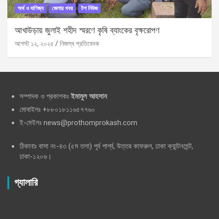
অর্থ ও বাণিজ্য
জেলার খবর
টপ নিউজ
আখাউড়ায় জুলাই শহীদ স্মরণে কৃষি ব্যাংকের বৃক্ষরোপণ
আগস্ট ১২, ২০২৫
নিজস্ব প্রতিবেদক
সম্পাদক ও প্রকাশকঃ
ইমামুল আহসান
মোবাইলঃ +৮৮০১৮১১৬৫৭৭৬০
ই-মেইলঃ news@prothomprokash.com
ঠিকানাঃ বাসা নং-৪৩ (৫ম তলা) পূর্ব পার্শ্ব, উত্তর কাফরুল, ঢাকা ক্যান্টনমেন্ট,
ঢাকা-১২০৬।
গ্যালারি