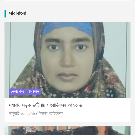
r
c
সারাবাংলা
h
জেলার খবর
টপ নিউজ
মাগুরায় সড়ক দুর্ঘটনায় সাংবাদিকসহ আহত ৬
জানুয়ারি ৩০, ২০২৬
নিজস্ব প্রতিবেদক