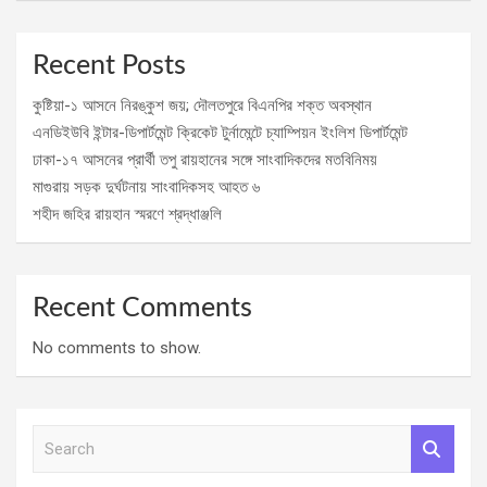
Recent Posts
কুষ্টিয়া-১ আসনে নিরঙ্কুশ জয়; দৌলতপুরে বিএনপির শক্ত অবস্থান
এনডিইউবি ইন্টার-ডিপার্টমেন্ট ক্রিকেট টুর্নামেন্টে চ্যাম্পিয়ন ইংলিশ ডিপার্টমেন্ট
ঢাকা-১৭ আসনের প্রার্থী তপু রায়হানের সঙ্গে সাংবাদিকদের মতবিনিময়
মাগুরায় সড়ক দুর্ঘটনায় সাংবাদিকসহ আহত ৬
শহীদ জহির রায়হান স্মরণে শ্রদ্ধাঞ্জলি
Recent Comments
No comments to show.
S
e
a