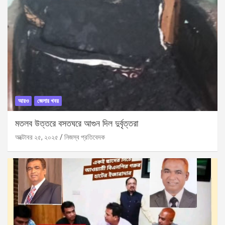
আরও
জেলার খবর
মতলব উত্তরে বসতঘরে আগুন দিল দুর্বৃত্তরা
অক্টোবর ২৫, ২০২৫
নিজস্ব প্রতিবেদক