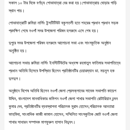
সকাল ১০ টার দিকে বর্ণাঢ্য শোভাযাত্রা বের করা হয়।শোভাযাত্রায় ঘোড়ার গাড়ি
স্থান পায়।
শোভাযাত্রাটি রুমিয়া নার্সিং ইন্সটিটিউট বকুলতলী হতে শহরের প্রধান প্রধান সড়ক
প্রদক্ষিণ শেষে নওগাঁ সদর উপজেলা পরিষদ হলরুমে এসে শেষ হয়।
দুপুরে সদর উপজেলা পরিষদ হলরুমে আলোচনা সভা এবং সাংস্কৃতিক অনুষ্ঠান
অনুষ্ঠিত হয়।
আলোচনা সভায় রুমিয়া নার্সিং ইনস্টিটিউটের অধ্যক্ষ রহমাতুল ফাতিমার সভাপতিত্বে
প্রধান অতিথি হিসেবে উপস্থিত ছিলেন প্রতিষ্ঠানটির চেয়ারম্যান ডা. ময়নুল হক
দুলদুল।
অনুষ্ঠানে বিশেষ অতিথি ছিলেন নওগাঁ জেলা প্রেসক্লাবের সাবেক সভাপতি কায়েশ
উদ্দিন, বাংলাদেশ মানবাধিকার কমিশন নওগাঁ জেলা শাখার সভাপতি রোটারিয়ান চন্দন
কুমার দেব, প্রতিষ্ঠানটির ব্যবস্থাপনা পরিচালক মুরাদ হোসেন,পরিচালক আনতারা
ফাহমিদা, সাংবাদিক কাজী কামাল হোসেন, সম্মিলিত সাংস্কৃতিক জোট নওগাঁ জেলা
শাখার সাধারন সম্পাদক মাগফুরুল হাসান বিদ্যুৎ।