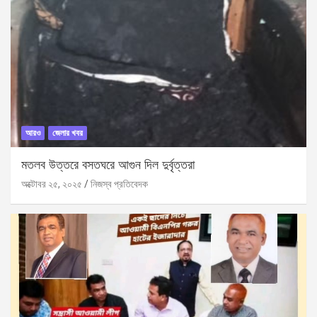
আরও
জেলার খবর
মতলব উত্তরে বসতঘরে আগুন দিল দুর্বৃত্তরা
অক্টোবর ২৫, ২০২৫
নিজস্ব প্রতিবেদক