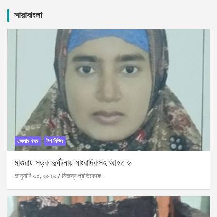
r
c
সারাবাংলা
h
জেলার খবর
টপ নিউজ
মাগুরায় সড়ক দুর্ঘটনায় সাংবাদিকসহ আহত ৬
জানুয়ারি ৩০, ২০২৬
নিজস্ব প্রতিবেদক