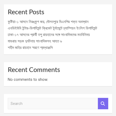
Recent Posts
কুষ্টিয়া-১ আসনে নিরঙ্কুশ জয়; দৌলতপুরে বিএনপির শক্ত অবস্থান
এনডিইউবি ইন্টার-ডিপার্টমেন্ট ক্রিকেট টুর্নামেন্টে চ্যাম্পিয়ন ইংলিশ ডিপার্টমেন্ট
ঢাকা-১৭ আসনের প্রার্থী তপু রায়হানের সঙ্গে সাংবাদিকদের মতবিনিময়
মাগুরায় সড়ক দুর্ঘটনায় সাংবাদিকসহ আহত ৬
শহীদ জহির রায়হান স্মরণে শ্রদ্ধাঞ্জলি
Recent Comments
No comments to show.
S
e
a