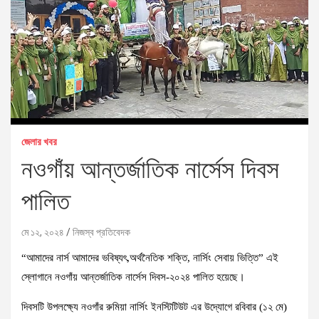
জেলার খবর
নওগাঁয় আন্তর্জাতিক নার্সেস দিবস
পালিত
মে ১২, ২০২৪
নিজস্ব প্রতিবেদক
“আমাদের নার্স আমাদের ভবিষ্যৎ,অর্থনৈতিক শক্তি, নার্সিং সেবায় ভিত্তি” এই
স্লোগানে নওগাঁয় আন্তর্জাতিক নার্সেস দিবস-২০২৪ পালিত হয়েছে।
দিবসটি উপলক্ষ্যে নওগাঁর রুমিয়া নার্সিং ইনস্টিটিউট এর উদ্যোগে রবিবার (১২ মে)