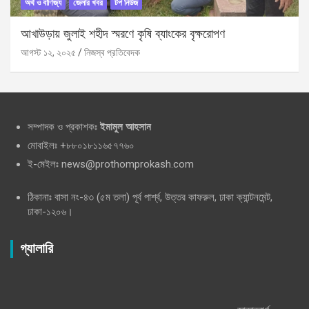
অর্থ ও বাণিজ্য
জেলার খবর
টপ নিউজ
আখাউড়ায় জুলাই শহীদ স্মরণে কৃষি ব্যাংকের বৃক্ষরোপণ
আগস্ট ১২, ২০২৫
নিজস্ব প্রতিবেদক
সম্পাদক ও প্রকাশকঃ
ইমামুল আহসান
মোবাইলঃ +৮৮০১৮১১৬৫৭৭৬০
ই-মেইলঃ news@prothomprokash.com
ঠিকানাঃ বাসা নং-৪৩ (৫ম তলা) পূর্ব পার্শ্ব, উত্তর কাফরুল, ঢাকা ক্যান্টনমেন্ট,
ঢাকা-১২০৬।
গ্যালারি