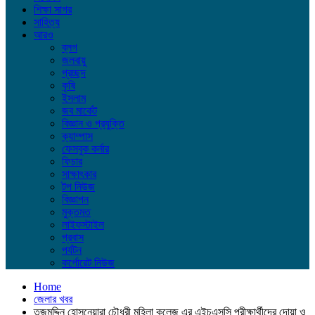
শিক্ষা সাগর
সাহিত্য
আরও
ব্লগ
জলবায়ু
প্রচ্ছদ
কৃষি
ইসলাম
জব মার্কেট
বিজ্ঞান ও প্রযুক্তি
ক্যাম্পাস
ফেসবুক কর্নার
ফিচার
সাক্ষাৎকার
টপ নিউজ
বিজ্ঞাপন
মুক্তমত
লাইফস্টাইল
প্রবাস
পর্যটন
কর্পোরেট নিউজ
Home
জেলার খবর
তজুমদ্দিন হোসনেয়ারা চৌধুরী মহিলা কলেজ এর এইচএসসি পরীক্ষার্থীদের দোয়া ও