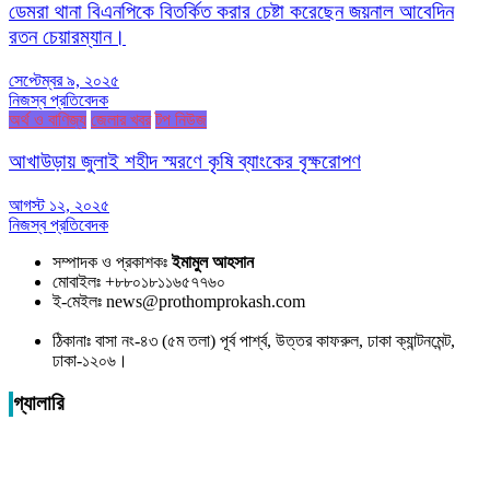
ডেমরা থানা বিএনপিকে বিতর্কিত করার চেষ্টা করেছেন জয়নাল আবেদিন
রতন চেয়ারম্যান।
সেপ্টেম্বর ৯, ২০২৫
নিজস্ব প্রতিবেদক
অর্থ ও বাণিজ্য
জেলার খবর
টপ নিউজ
আখাউড়ায় জুলাই শহীদ স্মরণে কৃষি ব্যাংকের বৃক্ষরোপণ
আগস্ট ১২, ২০২৫
নিজস্ব প্রতিবেদক
সম্পাদক ও প্রকাশকঃ
ইমামুল আহসান
মোবাইলঃ +৮৮০১৮১১৬৫৭৭৬০
ই-মেইলঃ news@prothomprokash.com
ঠিকানাঃ বাসা নং-৪৩ (৫ম তলা) পূর্ব পার্শ্ব, উত্তর কাফরুল, ঢাকা ক্যান্টনমেন্ট,
ঢাকা-১২০৬।
গ্যালারি