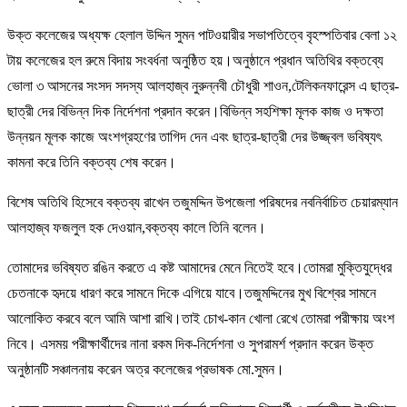
উক্ত কলেজের অধ্যক্ষ হেলাল উদ্দিন সুমন পাটওয়ারীর সভাপতিত্বে বৃহস্পতিবার বেলা ১২
টায় কলেজের হল রুমে বিদায় সংবর্ধনা অনুষ্ঠিত হয়।অনুষ্ঠানে প্রধান অতিথির বক্তব্যে
ভোলা ৩ আসনের সংসদ সদস্য আলহাজ্ব নুরুন্নবী চৌধুরী শাওন,টেলিকনফারেন্স এ ছাত্র-
ছাত্রী দের বিভিন্ন দিক নির্দেশনা প্রদান করেন।বিভিন্ন সহশিক্ষা মূলক কাজ ও দক্ষতা
উন্নয়ন মূলক কাজে অংশগ্রহণের তাগিদ দেন এবং ছাত্র-ছাত্রী দের উজ্জ্বল ভবিষ্যৎ
কামনা করে তিনি বক্তব্য শেষ করেন।
বিশেষ অতিথি হিসেবে বক্তব্য রাখেন তজুমদ্দিন উপজেলা পরিষদের নবনির্বাচিত চেয়ারম্যান
আলহাজ্ব ফজলুল হক দেওয়ান,বক্তব্য কালে তিনি বলেন।
তোমাদের ভবিষ্যত রঙিন করতে এ কষ্ট আমাদের মেনে নিতেই হবে।তোমরা মুক্তিযুদ্ধের
চেতনাকে হৃদয়ে ধারণ করে সামনে দিকে এগিয়ে যাবে।তজুমদ্দিনের মুখ বিশ্বের সামনে
আলোকিত করবে বলে আমি আশা রাখি।তাই চোখ-কান খোলা রেখে তোমরা পরীক্ষায় অংশ
নিবে। এসময় পরীক্ষার্থীদের নানা রকম দিক-নির্দেশনা ও সুপরামর্শ প্রদান করেন উক্ত
অনুষ্ঠানটি সঞ্চালনায় করেন অত্র কলেজের প্রভাষক মো.সুমন।