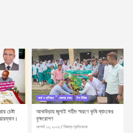
অর্থ ও বাণিজ্য
জেলার খবর
টপ নিউজ
র চেষ্টা
আখাউড়ায় জুলাই শহীদ স্মরণে কৃষি ব্যাংকের
য়ারম্যান।
বৃক্ষরোপণ
আগস্ট ১২, ২০২৫
নিজস্ব প্রতিবেদক