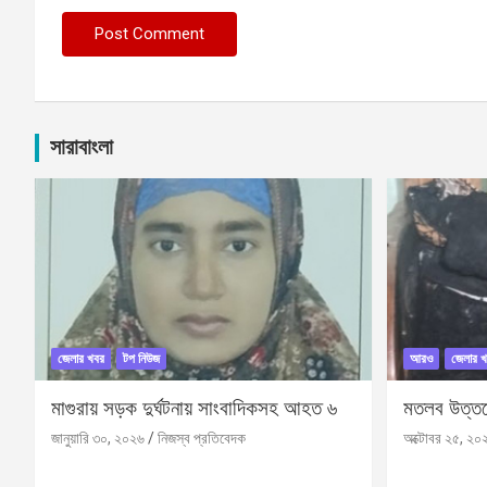
সারাবাংলা
জেলার খবর
টপ নিউজ
আরও
জেলার খ
মাগুরায় সড়ক দুর্ঘটনায় সাংবাদিকসহ আহত ৬
মতলব উত্তরে
জানুয়ারি ৩০, ২০২৬
নিজস্ব প্রতিবেদক
অক্টোবর ২৫, ২০