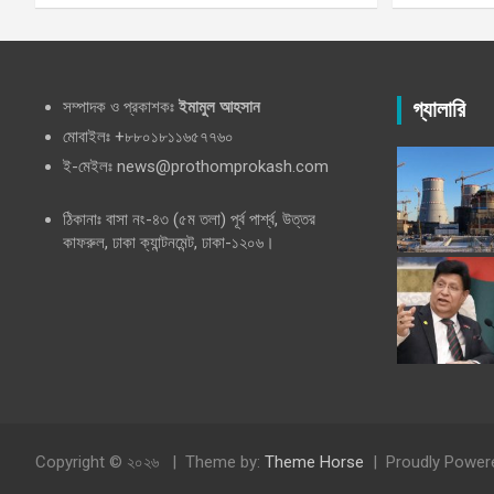
সম্পাদক ও প্রকাশকঃ
ইমামুল আহসান
গ্যালারি
মোবাইলঃ +৮৮০১৮১১৬৫৭৭৬০
ই-মেইলঃ news@prothomprokash.com
ঠিকানাঃ বাসা নং-৪৩ (৫ম তলা) পূর্ব পার্শ্ব, উত্তর
কাফরুল, ঢাকা ক্যান্টনমেন্ট, ঢাকা-১২০৬।
Copyright © ২০২৬
Theme by:
Theme Horse
Proudly Power