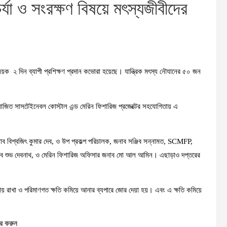
্যা ও সংরক্ষণ বিষয়ে মৎস্যজীবীদের
য়ক ২ দিন ব্যাপী প্রশিক্ষণ প্রদান কভোরা হয়েছে। যান্ত্রিক মৎস্য নৌযানের ৫০ জন
োজিত সাসটেইনেবল কোস্টাল এন্ড মেরিন ফিশারিজ প্রজেক্টের সহযোগিতায় এ
 জনাব বিশ্বজিৎ কুমার দেব, ও উপ প্রকল্প পরিচালক, জনাব সঞ্জিব সন্নামত, SCMFP,
নাব শুভ দেবনাথ, ও মেরিন ফিশারিজ অফিসার জনাব মো আল আমিন। এছাড়াও দপ্তরের
বজায় রাখা ও পরিমাণগত ক্ষতি কমিয়ে আনার ব্যপারে জোর দেয়া হয়। এবং এ ক্ষতি কমিয়ে
র করুন