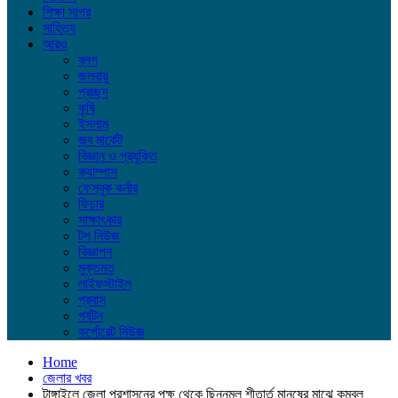
শিক্ষা সাগর
সাহিত্য
আরও
ব্লগ
জলবায়ু
প্রচ্ছদ
কৃষি
ইসলাম
জব মার্কেট
বিজ্ঞান ও প্রযুক্তি
ক্যাম্পাস
ফেসবুক কর্নার
ফিচার
সাক্ষাৎকার
টপ নিউজ
বিজ্ঞাপন
মুক্তমত
লাইফস্টাইল
প্রবাস
পর্যটন
কর্পোরেট নিউজ
Home
জেলার খবর
টাঙ্গাইলে জেলা প্রশাসনের পক্ষ থেকে ছিন্নমূল শীতার্ত মানুষের মাঝে কম্বল