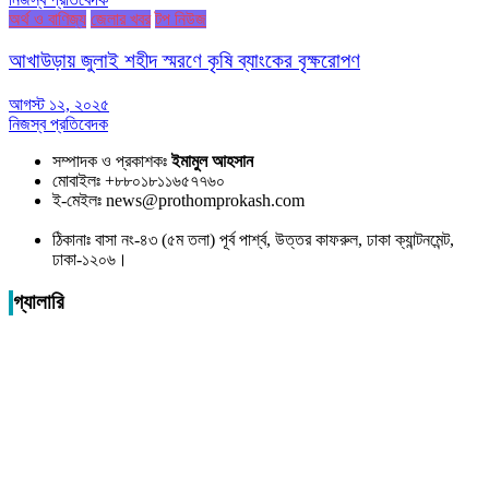
অর্থ ও বাণিজ্য
জেলার খবর
টপ নিউজ
আখাউড়ায় জুলাই শহীদ স্মরণে কৃষি ব্যাংকের বৃক্ষরোপণ
আগস্ট ১২, ২০২৫
নিজস্ব প্রতিবেদক
সম্পাদক ও প্রকাশকঃ
ইমামুল আহসান
মোবাইলঃ +৮৮০১৮১১৬৫৭৭৬০
ই-মেইলঃ news@prothomprokash.com
ঠিকানাঃ বাসা নং-৪৩ (৫ম তলা) পূর্ব পার্শ্ব, উত্তর কাফরুল, ঢাকা ক্যান্টনমেন্ট,
ঢাকা-১২০৬।
গ্যালারি