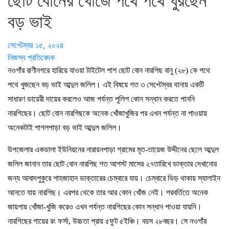
ছোট বোনের খোঁজে পথে পথে ঘুরছেন
বড় ভাই
সেপ্টেম্বর ১৫, ২০২৪
নিজস্ব প্রতিবেদক
নওগাঁর রাণীনগরে হারিয়ে যাওয়া টাইটেল পাশ ছোট বোন নারগিছ বানু (২৮) কে পথে
পথে খুজছেন বড় ভাই আব্দুল জলিল। এই বিষয়ে গত ৩ সেপ্টেম্বর থানায় একটি
সাধারণ ডায়েরী দায়ের করলেও আজ পর্যন্ত পুলিশ কোন সন্ধান করতে পাননি
নারগিছের। ছোট বোন নারগিছকে অনেক খোঁজাখুজির পর এখন পর্যন্ত না পাওয়ায়
অনেকটাই পাগলপাড়া বড় ভাই আব্দুল জলিল।
উপজেলার একডালা ইউনিয়নের নারায়নপাড়া গ্রামের মৃত-তায়েজ উদ্দীনের ছেলে আব্দুল
জলিল জানান তার ছোট বোন নারগিছ গত আগস্ট মাসের ২৭তারিখে ডাক্তার দেখানোর
জন্য আবাদপুকুরে শাহজাহান ডাক্তারের চেম্বারে যায়। চেম্বারে ভিড় থাকায় স্যালাইন
আনতে যায় নারগিছ। এরপর থেকে তার আর কোন খোঁজ নেই। পরবর্তিতে অনেক
জায়গায় খোঁজা-খুজি করেও এখন পর্যন্ত নারগিছের কোন সন্ধান পাওয়া যায়নি।
নারগিছের গায়ের রং ফর্সা, উচ্চতা প্রায় ৫ফুট ৫ইঞ্চি। বয়স ২৮বছর। সে নওগাঁর