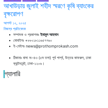
আখাউড়ায় জুলাই শহীদ স্মরণে কৃষি ব্যাংকের
বৃক্ষরোপণ
আগস্ট ১২, ২০২৫
নিজস্ব প্রতিবেদক
সম্পাদক ও প্রকাশকঃ
ইমামুল আহসান
মোবাইলঃ +৮৮০১৮১১৬৫৭৭৬০
ই-মেইলঃ news@prothomprokash.com
ঠিকানাঃ বাসা নং-৪৩ (৫ম তলা) পূর্ব পার্শ্ব, উত্তর কাফরুল, ঢাকা
ক্যান্টনমেন্ট, ঢাকা-১২০৬।
গ্যালারি