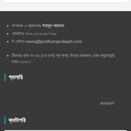
সম্পাদক ও প্রকাশকঃ
ইমামুল আহসান
মোবাইলঃ +৮৮০১৮১১৬৫৭৭৬০
ই-মেইলঃ news@prothomprokash.com
ঠিকানাঃ বাসা নং-৪৩ (৫ম তলা) পূর্ব পার্শ্ব, উত্তর কাফরুল, ঢাকা ক্যান্টনমেন্ট,
ঢাকা-১২০৬।
গ্যালারি
জাকারবার্গ
ক্যাটাগরি