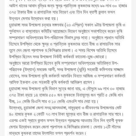
আউশ ধানের আবাদ বৃদ্ধির জন্য ক্ষুদ্র প্রান্তিক কৃষকদের মধ্যে ৯৯ লাখ ৩০ হাজার
৩৭৫ টাকার বীজ ও রাসায়নিক সার বিতরণ এবং তিন দিন ব্যাপী কন্দাল ফসল
উন্নয়ন মেলার উদ্বোধন করা হয়।
চুয়াডাঙ্গা সদর উপজেলা চত্বরে মঙ্গলবার (২৩ এপ্রিল) সকাল ৯টায় উপজেলা কৃষি ও
পুর্নবাসন ও বাস্তবায়ন কমিটির আয়োজনে বিতরণ অনুষ্ঠানে সভাপতিত্ব করেন কৃষি
সম্প্রসারণ অধিদপ্তরের উপ-পরিচালক বিভাস চন্দ্র সাহা। অনুষ্ঠানে প্রধান অতিথি
হিসেবে উপস্থিত থেকে ক্ষুদ্র ও প্রান্তিক কৃষকদের হাতে বীজ ও রাসায়নিক সার
তুলে দেন জেলা প্রশাসক ড.কিসিঞ্জার চাকমা। এ সময় বিশেষ অতিথি হিসেবে
উপস্থিত ছিলেন সদর উপজেলা নির্বাহী কর্মকর্তা ফাতেমা-তুজ-জোহরা।
অনুষ্ঠানে আরো উপস্থিত ছিলেন কৃষি সম্প্রসারণ অধিদপ্তরের অতিরিক্ত উপ-
পরিচালক (উদ্যান) মমরেজ আলী, সদর উপজেলা (ভুমি) সহকারী কমিশনার সাজ্জাদ
হোসেন, সদর উপজেলা কৃষি কর্মকর্তা আফরিন বিনতে আজিজ ও সম্প্রসারণ কর্মকর্তা
আসিফ ইকবাল এবং সহকারী কৃষি কর্মকর্তা আমিরুল রাসেল।
চুয়াডাঙ্গা সদর উপজেলা কৃষি বিভাগ সূত্রে জানা যায়, এ মৌসুমে ৯৯ লাখ ৩০ হাজার
৩৭৫ টাকা ব্যয়ে ১৪ হাজার ৫৫০ জন কৃষককে বিনামূল্যে জন প্রতি ৫ কেজি ধান
বীজ, ১০ কেজি ডিএপি সার ও ১০ কেজি এমওপি সার দেয়া হয়।
উল্লেখ্য, চুয়াডাঙ্গা জেলা সদর,আলমডাঙ্গা, দামুড়হুদা ও জীবননগর উপজেলায় মোট
৪০ হাজার কৃষক ২ কোটি ৭৩ লাখ টাকা মূল্যের ধান বীজ ও রাসায়নিক সার পাবে।
এরপর একই স্থানে কন্দাল ফসল উন্নয়ন প্রকল্পের আওতায় তিন দিন ব্যাপী কৃষক
মেলার উদ্বোধন করেন জেলা প্রশাসক ড.কিসিঞ্জার চাকমা। মেলায় ১২টি স্টলের
মাধ্যমে কৃষকরা তাদের উৎপাদিত ফসল প্রদর্শন করেন।