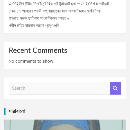
এনডিইউবি ইন্টার-ডিপার্টমেন্ট ক্রিকেট টুর্নামেন্টে চ্যাম্পিয়ন ইংলিশ ডিপার্টমেন্ট
ঢাকা-১৭ আসনের প্রার্থী তপু রায়হানের সঙ্গে সাংবাদিকদের মতবিনিময়
মাগুরায় সড়ক দুর্ঘটনায় সাংবাদিকসহ আহত ৬
শহীদ জহির রায়হান স্মরণে শ্রদ্ধাঞ্জলি
Recent Comments
No comments to show.
S
e
a
r
c
সারাবাংলা
h