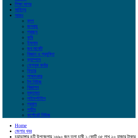
শিক্ষা সাগর
সাহিত্য
আরও
ব্লগ
জলবায়ু
প্রচ্ছদ
কৃষি
ইসলাম
জব মার্কেট
বিজ্ঞান ও প্রযুক্তি
ক্যাম্পাস
ফেসবুক কর্নার
ফিচার
সাক্ষাৎকার
টপ নিউজ
বিজ্ঞাপন
মুক্তমত
লাইফস্টাইল
প্রবাস
পর্যটন
কর্পোরেট নিউজ
Home
জেলার খবর
চুয়াডাঙ্গার ৪টি উপজেলায় ১৬৯০ জন তুলা চাষী ১ কোটি ৩৫ লাখ ২০ হাজার টাকার