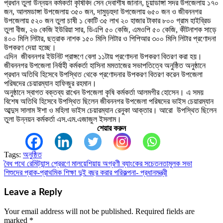
প্রধান তুলা উন্নয়ন কর্মকর্তা কৃষিবিদ সেন দেবাশীষ জানান, চুয়াডাঙ্গা সদর উপজেলায় ১৭০
জন, আলমডাঙ্গা উপজেলায় ৩৫০ জন, দামুড়হুদা উপজেলায় ৬৫০ জন ও জীবননগর
উপজেলায় ৫২০ জন তুলা চাষী ১ কোটি ৩৫ লাখ ২০ হাজার টাকার ৮০০ গ্রাম হাইব্রিড
তুলা বীজ, ২৬ কেজি ইউরিয়া সার, ডিএপি ৫০ কেজি, এমওপি ৫০ কেজি, কীটনাশক সাড়ে
৪০০ মিলি লিটার, ছত্রাক নাশক ১৫০ মিলি লিটার ও পিপিআর ৩০০ মিলি লিটার প্রণোদনা
উপকরণ দেয়া হচ্ছে।
এদিন জীবননগর ইউনিট প্রাঙ্গণে বেলা ১১টায় প্রণোদনা উপকরণ বিতরণ করা হয়।
জীবননগর উপজেলা নির্বাহী কর্মকর্তা হাসিনা মমতাজের সভাপতিত্বে অনুষ্ঠিত অনুষ্ঠানে
প্রধান অতিথি হিসেবে উপস্থিত থেকে প্রণোদনার উপকরণ বিতরণ করেন উপজেলা
পরিষদের চেয়ারম্যান হাফিজুর রহমান।
অনুষ্ঠানে স্বাগত বক্তব্য রাখেন উপজেলা কৃষি কর্মকর্তা আলমগীর হোসেন। এ সময়
বিশেষ অতিথি হিসেবে উপস্থিত ছিলেন জীবননগর উপজেলা পরিষদের ভাইস চেয়ারম্যান
আব্দুস সালাম ঈশা ও মহিলা ভাইস চেয়ারম্যান রেনুকা আক্তার। আরো উপস্থিত ছিলেন
তুলা উন্নয়ন কর্মকর্তা এস.এম.এজাজুল ইসলাম।
শেয়ার করুন
Tags:
অনুষ্ঠিত
বৈধ পথে রেমিট্যান্স প্রেরণে মালয়েশিয়ায় অগ্রণী ব্যাংকের সচেতনতামূলক সভা
Post
শিশুদের প্রাক-প্রাথমিক শিক্ষা দুই বছর করার পরিকল্পনা- প্রধানমন্ত্রী
navigation
Leave a Reply
Your email address will not be published.
Required fields are
marked
*