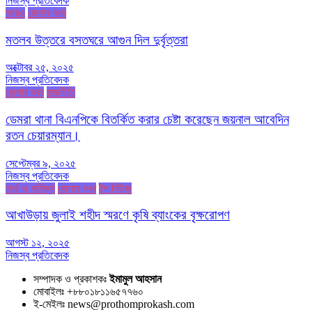
নিজস্ব প্রতিবেদক
আরও
জেলার খবর
মতলব উত্তরে বসতঘরে আগুন দিল দুর্বৃত্তরা
অক্টোবর ২৫, ২০২৫
নিজস্ব প্রতিবেদক
জেলার খবর
রাজনীতি
ডেমরা থানা বিএনপিকে বিতর্কিত করার চেষ্টা করেছেন জয়নাল আবেদিন
রতন চেয়ারম্যান।
সেপ্টেম্বর ৯, ২০২৫
নিজস্ব প্রতিবেদক
অর্থ ও বাণিজ্য
জেলার খবর
টপ নিউজ
আখাউড়ায় জুলাই শহীদ স্মরণে কৃষি ব্যাংকের বৃক্ষরোপণ
আগস্ট ১২, ২০২৫
নিজস্ব প্রতিবেদক
সম্পাদক ও প্রকাশকঃ
ইমামুল আহসান
মোবাইলঃ +৮৮০১৮১১৬৫৭৭৬০
ই-মেইলঃ news@prothomprokash.com