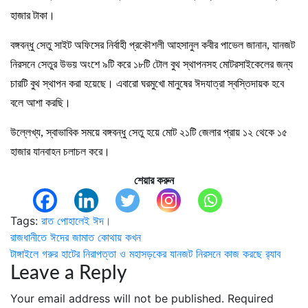
হাজার টাকা।
বঙ্গবন্ধু সেতু সাইট অফিসের নির্বাহী প্রকৌশলী আহসানুল কবীর পাভেল জানান, যানজট
নিরসনে সেতুর উভয় অংশে ৯টি করে ১৮টি টোল বুথ স্থাপনসহ মোটরসাইকেলের জন্য
চারটি বুথ স্থাপন করা হয়েছে। এবারো ঘরমুখো মানুষের ঈদযাত্রা স্বস্তিদায়ক হবে
বলে আশা করছি।
উল্লেখ্য, স্বাভাবিক সময়ে বঙ্গবন্ধু সেতু হয়ে মোট ২১টি জেলার প্রায় ১২ থেকে ১৫
হাজার যানবাহন চলাচল করে।
শেয়ার করুন
Tags:
রাত পোহালেই ঈদ।
Post
রাজধানীতে ঈদের জামাত কোথায় কখন
টাঙ্গাইলে গরুর হাটের নিরাপত্তা ও মহাসড়কের যানজট নিরসনে কাজ করছে র‌্যাব
navigation
Leave a Reply
Your email address will not be published.
Required