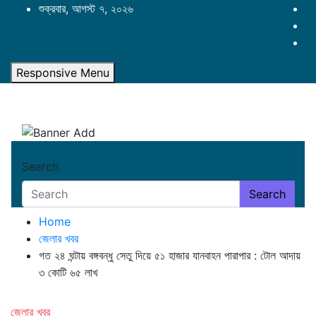
Skip
শুক্রবার, আগস্ট ৭, ২০২৬
to
content
Responsive Menu
Search
Search
Home
জেলার খবর
গত ২৪ ঘন্টায় বঙ্গবন্ধু সেতু দিয়ে ৫১ হাজার যানবাহন পারাপার : টোল আদায়
৩ কোটি ৬৫ লাখ
জেলার খবর