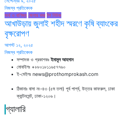
সেপ্টেম্বর ৯, ২০২৫
নিজস্ব প্রতিবেদক
অর্থ ও বাণিজ্য
জেলার খবর
টপ নিউজ
আখাউড়ায় জুলাই শহীদ স্মরণে কৃষি ব্যাংকের
বৃক্ষরোপণ
আগস্ট ১২, ২০২৫
নিজস্ব প্রতিবেদক
সম্পাদক ও প্রকাশকঃ
ইমামুল আহসান
মোবাইলঃ +৮৮০১৮১১৬৫৭৭৬০
ই-মেইলঃ news@prothomprokash.com
ঠিকানাঃ বাসা নং-৪৩ (৫ম তলা) পূর্ব পার্শ্ব, উত্তর কাফরুল, ঢাকা
ক্যান্টনমেন্ট, ঢাকা-১২০৬।
গ্যালারি