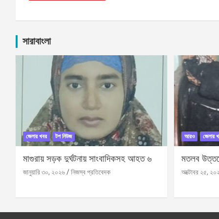
সারাবাংলা
জেলার খবর
টপ নিউজ
আরও
জেলার খ
মাগুরায় সড়ক দুর্ঘটনায় সাংবাদিকসহ আহত ৬
মতলব উত্তরে
জানুয়ারি ৩০, ২০২৬
নিজস্ব প্রতিবেদক
অক্টোবর ২৫, ২০