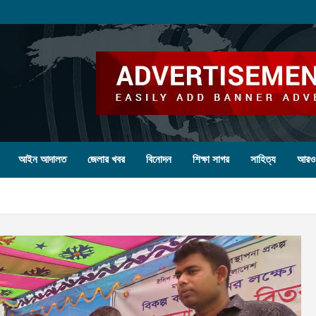
আইন আদালত
জেলার খবর
বিনোদন
শিক্ষা সাগর
সাহিত্য
আরও