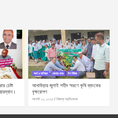
অর্থ ও বাণিজ্য
জেলার খবর
টপ নিউজ
র চেষ্টা
আখাউড়ায় জুলাই শহীদ স্মরণে কৃষি ব্যাংকের
য়ারম্যান।
বৃক্ষরোপণ
আগস্ট ১২, ২০২৫
নিজস্ব প্রতিবেদক