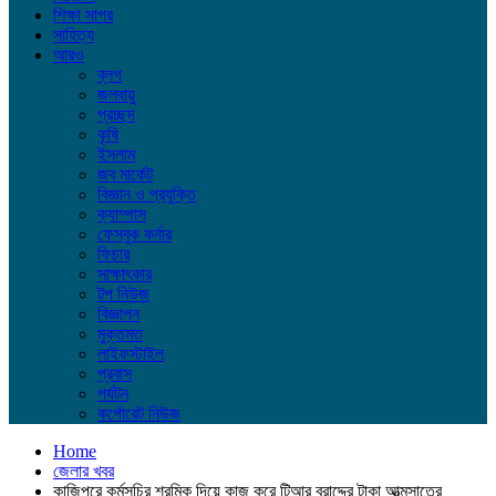
শিক্ষা সাগর
সাহিত্য
আরও
ব্লগ
জলবায়ু
প্রচ্ছদ
কৃষি
ইসলাম
জব মার্কেট
বিজ্ঞান ও প্রযুক্তি
ক্যাম্পাস
ফেসবুক কর্নার
ফিচার
সাক্ষাৎকার
টপ নিউজ
বিজ্ঞাপন
মুক্তমত
লাইফস্টাইল
প্রবাস
পর্যটন
কর্পোরেট নিউজ
Home
জেলার খবর
কাজিপুরে কর্মসূচির শ্রমিক দিয়ে কাজ করে টিআর বরাদ্দের টাকা আত্মসাতের