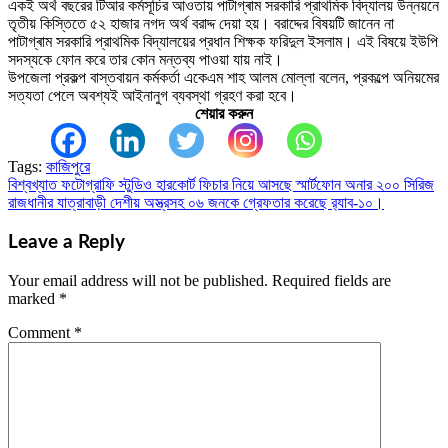
একই অর্থ বছরের টিআর কর্মসূচির আওতায় পাটাগ্ৰাম সরকারি প্রাথমিক বিদ্যালয় উন্নয়নে
তৃতীয় কিস্তিতে ৫২ হাজার নগদ অর্থ বরাদ্দ দেয়া হয়। বরাদ্দের বিষয়টি জানেন না
পাটাগ্ৰাম সরকারি প্রাথমিক বিদ্যালয়ের প্রধান শিক্ষক ফরিদুল ইসলাম। এই বিষয়ে ইউপি
সদস্যকে ফোন করে তার কোন মন্তব্য পাওয়া যায় নাই।
উপজেলা প্রকল্প বাস্তবায়ন কর্মকর্তা একেএম শাহ আলম মোল্লা বলেন, প্রকল্পে অনিয়মের
সত্যতা পেলে অবশ্যই আইনানুগ ব্যবস্থা গ্রহণ করা হবে।
শেয়ার করুন
Tags:
কাজিপুরে
বিশ্বখ্যাত ফটোগ্রাফি স্টুডিও হারকোর্ট ফিচার নিয়ে আসছে স্মার্টফোন অনার ২০০ সিরিজ
Post
রাজধানীর যাত্রাবাড়ী দেশীয় অস্ত্রসহ ০৬ জনকে গ্রেফতার করেছে র‌্যাব-১০।
navigation
Leave a Reply
Your email address will not be published.
Required fields are
marked
*
Comment
*