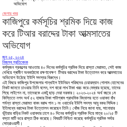
অভিযোগ
জেলার খবর
কাজিপুরে কর্মসূচির শ্রমিক দিয়ে কাজ
করে টিআর বরাদ্দের টাকা আত্মসাতের
অভিযোগ
জুন ২৫, ২০২৪
নিজস্ব প্রতিবেদক
কর্মসৃজন প্রকল্পের আওতায় ৪০ দিনের কর্মসূচির শ্রমিক দিয়ে রাস্তা মেরামত, সেই কাজ
দেখিয়ে গ্ৰামীণ অবকাঠামো রক্ষণাবেক্ষণ টিআর বরাদ্দের টাকা উত্তোলন করে আত্মসাতের
অভিযোগ উঠেছে ইউপি সদস্যর বিরুদ্ধে।
এই বিষয়ে কাজিপুর উপজেলার গান্ধাইল ইউনিয়ন পরিষদের চেয়ারম্যান গোলাম হোসেনের
নিকট জানতে চাওয়ায় তিনি বলেন, দশ বারো লাখ টাকা খরচ করে মেম্বার হয়েছে, তাদের
পিছে লাইগেন না, তাদেরকে একটু ছাড় দেয়া দরকার। ২০২৩-২০২৪ অর্থ বছরে ১ম
কিস্তিতে নগদ অর্থ ৫২ হাজার টাকা পাটাগ্ৰাম প্রাথমিক বিদ্যালয় হতে ওয়াবদা বাঁধ
পর্যন্ত রাস্তা মেরামত বাবদ বরাদ্দ পান ১ নং ওয়ার্ডের ইউপি সদস্য আবু বকর সিদ্দিক।
ইতিমধ্যে বরাদ্দের টাকা উত্তোলন করেছেন তিনি। খোঁজ নিয়ে জানা যায়, সানোয়ার
ভূঁইয়ার বাড়ির নিকট ওয়াবদার ঢালে ৪০ দিনের কর্মসূচির শ্রমিক দিয়ে মাত্র ২০/২৫ টি
বস্তা মাটি ভরে রাস্তা ঠিক করেছে। বিষয়টি নিশ্চিত করেছে কর্মসূচির শ্রমিক সর্দার
সোহরাওয়ার্দী।