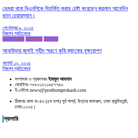
ডেমরা থানা বিএনপিকে বিতর্কিত করার চেষ্টা করেছেন জয়নাল আবেদিন
রতন চেয়ারম্যান।
সেপ্টেম্বর ৯, ২০২৫
নিজস্ব প্রতিবেদক
অর্থ ও বাণিজ্য
জেলার খবর
টপ নিউজ
আখাউড়ায় জুলাই শহীদ স্মরণে কৃষি ব্যাংকের বৃক্ষরোপণ
আগস্ট ১২, ২০২৫
নিজস্ব প্রতিবেদক
সম্পাদক ও প্রকাশকঃ
ইমামুল আহসান
মোবাইলঃ +৮৮০১৮১১৬৫৭৭৬০
ই-মেইলঃ news@prothomprokash.com
ঠিকানাঃ বাসা নং-৪৩ (৫ম তলা) পূর্ব পার্শ্ব, উত্তর কাফরুল, ঢাকা ক্যান্টনমেন্ট,
ঢাকা-১২০৬।
গ্যালারি