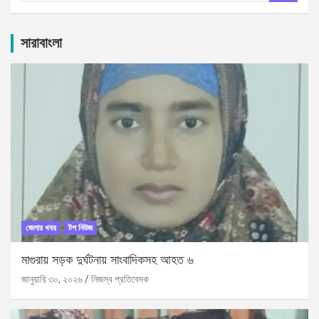
a
r
c
সারাবাংলা
h
জেলার খবর
টপ নিউজ
মাগুরায় সড়ক দুর্ঘটনায় সাংবাদিকসহ আহত ৬
জানুয়ারি ৩০, ২০২৬
নিজস্ব প্রতিবেদক