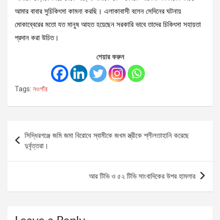
আমার বাবার সুচিকিৎসা কামনা করছি। এলাকাবাসী বলেন সেদিনের ঘটনায়
মোকাব্বেরের মতো যত মানুষ আহত হয়েছেন সরকারি ভাবে তাদের চিকিৎসা সহায়তা
প্রদান করা উচিত।
শেয়ার করুন
Tags:
নওগাঁর
Post
সিদ্ধিরগঞ্জে জমি জমা বিরোধে স্বামীকে জখম স্ত্রীকে শ্লীলতাহানি করেছে
navigation
দুর্বৃত্তরা।
আর টিভি ও ৫২ টিভি সাংবাদিকের উপর হামলার