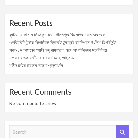
Recent Posts
কুষ্টিয়া-১ আসনে নিরঙ্কুশ জয়; দৌলতপুরে বিএনপির শক্ত অবস্থান
এনডিইউবি ইন্টার-ডিপার্টমেন্ট ক্রিকেট টুর্নামেন্টে চ্যাম্পিয়ন ইংলিশ ডিপার্টমেন্ট
ঢাকা-১৭ আসনের প্রার্থী তপু রায়হানের সঙ্গে সাংবাদিকদের মতবিনিময়
মাগুরায় সড়ক দুর্ঘটনায় সাংবাদিকসহ আহত ৬
শহীদ জহির রায়হান স্মরণে শ্রদ্ধাঞ্জলি
Recent Comments
No comments to show.
S
e