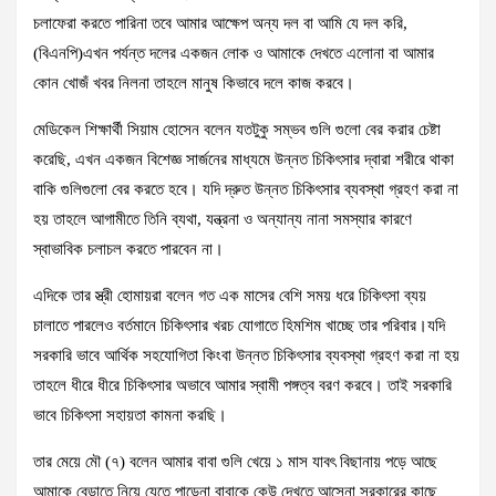
চলাফেরা করতে পারিনা তবে আমার আক্ষেপ অন্য দল বা আমি যে দল করি,
(বিএনপি)এখন পর্যন্ত দলের একজন লোক ও আমাকে দেখতে এলোনা বা আমার
কোন খোজঁ খবর নিলনা তাহলে মানুষ কিভাবে দলে কাজ করবে।
মেডিকেল শিক্ষার্থী সিয়াম হোসেন বলেন যতটুকু সম্ভব গুলি গুলো বের করার চেষ্টা
করেছি, এখন একজন বিশেজ্ঞ সার্জনের মাধ্যমে উন্নত চিকিৎসার দ্বারা শরীরে থাকা
বাকি গুলিগুলো বের করতে হবে। যদি দ্রুত উন্নত চিকিৎসার ব্যবস্থা গ্রহণ করা না
হয় তাহলে আগামীতে তিনি ব্যথা, যন্ত্রনা ও অন্যান্য নানা সমস্যার কারণে
স্বাভাবিক চলাচল করতে পারবেন না।
এদিকে তার স্ত্রী হোমায়রা বলেন গত এক মাসের বেশি সময় ধরে চিকিৎসা ব্যয়
চালাতে পারলেও বর্তমানে চিকিৎসার খরচ যোগাতে হিমশিম খাচ্ছে তার পরিবার।যদি
সরকারি ভাবে আর্থিক সহযোগিতা কিংবা উন্নত চিকিৎসার ব্যবস্থা গ্রহণ করা না হয়
তাহলে ধীরে ধীরে চিকিৎসার অভাবে আমার স্বামী পঙ্গত্ব বরণ করবে। তাই সরকারি
ভাবে চিকিৎসা সহায়তা কামনা করছি।
তার মেয়ে মৌ (৭) বলেন আমার বাবা গুলি খেয়ে ১ মাস যাবৎ বিছানায় পড়ে আছে
আমাকে বেড়াতে নিয়ে যেতে পাড়েনা বাবাকে কেউ দেখতে আসেনা সরকারের কাছে