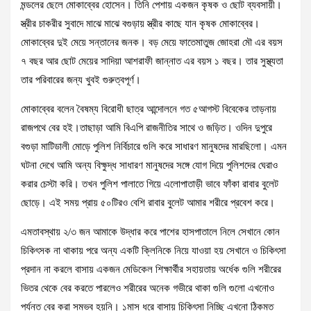
মন্ডলের ছেলে মোকাব্বের হোসেন। তিনি পেশায় একজন কৃষক ও ছোট ব্যবসায়ী।
স্ত্রীর চাকরীর সুবাদে মাঝে মাঝে বগুড়ায় স্ত্রীর কাছে যান কৃষক মোকাব্বের।
মোকাব্বের দুই মেয়ে সন্তানের জনক। বড় মেয়ে ফাতেমাতুজ জোহরা মৌ এর বয়স
৭ বছর আর ছোট মেয়ের সাদিয়া আশরাফী জান্নাত এর বয়স ১ বছর। তার সুস্থ্যতা
তার পরিবারের জন্য খুবই গুরুত্বপূর্ণ।
মোকাব্বের বলেন বৈষম্য বিরোধী ছাত্র আন্দোলনে গত ৫আগস্ট বিবেকের তাড়নায়
রাজপথে বের হই।তাছাড়া আমি বিএপি রাজনীতির সাথে ও জড়িত। ওদিন দুপুরে
বগুড়া মাটিডালী মোড়ে পুলিশ নির্বিচারে গুলি করে সাধারণ মানুষদের মারছিলো। এমন
ঘটনা দেখে আমি অন্য বিক্ষুদ্ধ সাধারণ মানুষদের সঙ্গে যোগ দিয়ে পুলিশদের ঘেরাও
করার চেস্টা করি। তখন পুলিশ পালাতে গিয়ে এলোপাতাড়ী ভাবে ফাঁকা রাবার বুলেট
ছোড়ে। এই সময় প্রায় ৫০টিরও বেশি রাবার বুলেট আমার শরীরে প্রবেশ করে।
এমতাবস্থায় ২/৩ জন আমাকে উদ্ধার করে পাশের হাসপাতালে নিলে সেখানে কোন
চিকিৎসক না থাকায় পরে অন্য একটি ক্লিনিকে নিয়ে যাওয়া হয় সেখানে ও চিকিৎসা
প্রদান না করলে বাসায় একজন মেডিকেল শিক্ষার্থীর সহায়তায় অর্ধেক গুলি শরীরের
ভিতর থেকে বের করতে পারলেও শরীরের অনেক গভীরে থাকা গুলি গুলো এখনোও
পর্যন্ত বের করা সম্ভব হয়নি। ১মাস ধরে বাসায় চিকিৎসা নিচ্ছি এখনো ঠিকমত