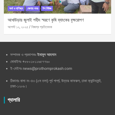
অর্থ ও বাণিজ্য
জেলার খবর
টপ নিউজ
আখাউড়ায় জুলাই শহীদ স্মরণে কৃষি ব্যাংকের বৃক্ষরোপণ
আগস্ট ১২, ২০২৫
নিজস্ব প্রতিবেদক
সম্পাদক ও প্রকাশকঃ
ইমামুল আহসান
মোবাইলঃ +৮৮০১৮১১৬৫৭৭৬০
ই-মেইলঃ news@prothomprokash.com
ঠিকানাঃ বাসা নং-৪৩ (৫ম তলা) পূর্ব পার্শ্ব, উত্তর কাফরুল, ঢাকা ক্যান্টনমেন্ট,
ঢাকা-১২০৬।
গ্যালারি