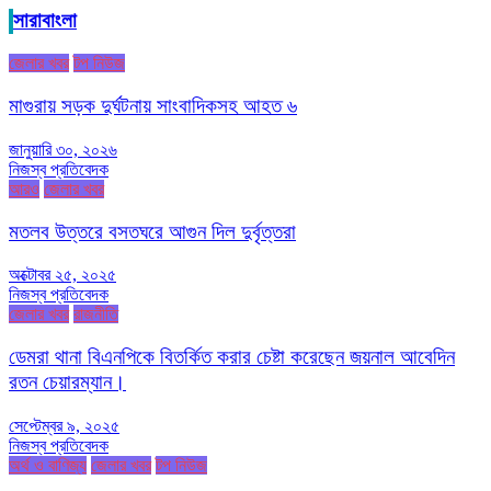
সারাবাংলা
জেলার খবর
টপ নিউজ
মাগুরায় সড়ক দুর্ঘটনায় সাংবাদিকসহ আহত ৬
জানুয়ারি ৩০, ২০২৬
নিজস্ব প্রতিবেদক
আরও
জেলার খবর
মতলব উত্তরে বসতঘরে আগুন দিল দুর্বৃত্তরা
অক্টোবর ২৫, ২০২৫
নিজস্ব প্রতিবেদক
জেলার খবর
রাজনীতি
ডেমরা থানা বিএনপিকে বিতর্কিত করার চেষ্টা করেছেন জয়নাল আবেদিন
রতন চেয়ারম্যান।
সেপ্টেম্বর ৯, ২০২৫
নিজস্ব প্রতিবেদক
অর্থ ও বাণিজ্য
জেলার খবর
টপ নিউজ