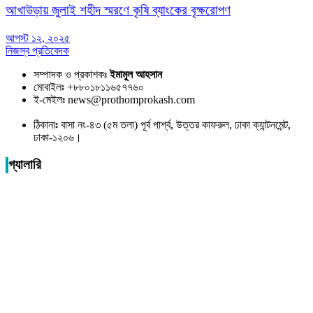
আখাউড়ায় জুলাই শহীদ স্মরণে কৃষি ব্যাংকের বৃক্ষরোপণ
আগস্ট ১২, ২০২৫
নিজস্ব প্রতিবেদক
সম্পাদক ও প্রকাশকঃ
ইমামুল আহসান
মোবাইলঃ +৮৮০১৮১১৬৫৭৭৬০
ই-মেইলঃ news@prothomprokash.com
ঠিকানাঃ বাসা নং-৪৩ (৫ম তলা) পূর্ব পার্শ্ব, উত্তর কাফরুল, ঢাকা ক্যান্টনমেন্ট,
ঢাকা-১২০৬।
গ্যালারি