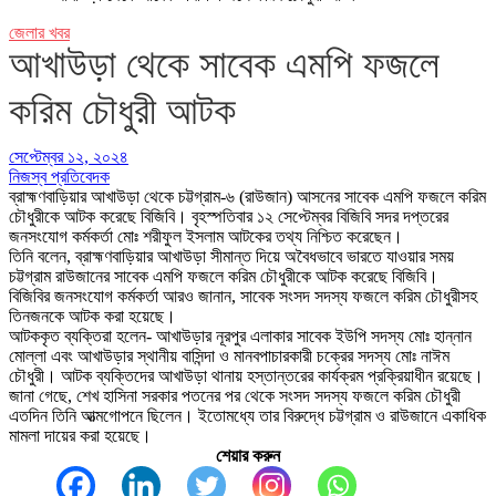
জেলার খবর
আখাউড়া থেকে সাবেক এমপি ফজলে
করিম চৌধুরী আটক
সেপ্টেম্বর ১২, ২০২৪
নিজস্ব প্রতিবেদক
ব্রাহ্মণবাড়িয়ার আখাউড়া থেকে চট্টগ্রাম-৬ (রাউজান) আসনের সাবেক এমপি ফজলে করিম
চৌধুরীকে আটক করেছে বিজিবি। বৃহস্পতিবার ১২ সেপ্টেম্বর বিজিবি সদর দপ্তরের
জনসংযোগ কর্মকর্তা মোঃ শরীফুল ইসলাম আটকের তথ্য নিশ্চিত করেছেন।
তিনি বলেন, ব্রাহ্মণবাড়িয়ার আখাউড়া সীমান্ত দিয়ে অবৈধভাবে ভারতে যাওয়ার সময়
চট্টগ্রাম রাউজানের সাবেক এমপি ফজলে করিম চৌধুরীকে আটক করেছে বিজিবি।
বিজিবির জনসংযোগ কর্মকর্তা আরও জানান, সাবেক সংসদ সদস্য ফজলে করিম চৌধুরীসহ
তিনজনকে আটক করা হয়েছে।
আটককৃত ব্যক্তিরা হলেন- আখাউড়ার নূরপুর এলাকার সাবেক ইউপি সদস্য মোঃ হান্নান
মোল্লা এবং আখাউড়ার স্থানীয় বাসিন্দা ও মানবপাচারকারী চক্রের সদস্য মোঃ নাঈম
চৌধুরী। আটক ব্যক্তিদের আখাউড়া থানায় হস্তান্তরের কার্যক্রম প্রক্রিয়াধীন রয়েছে।
জানা গেছে, শেখ হাসিনা সরকার পতনের পর থেকে সংসদ সদস্য ফজলে করিম চৌধুরী
এতদিন তিনি আত্মগোপনে ছিলেন। ইতোমধ্যে তার বিরুদ্ধে চট্টগ্রাম ও রাউজানে একাধিক
মামলা দায়ের করা হয়েছে।
শেয়ার করুন