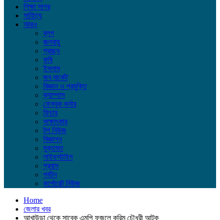
শিক্ষা সাগর
সাহিত্য
আরও
ব্লগ
জলবায়ু
প্রচ্ছদ
কৃষি
ইসলাম
জব মার্কেট
বিজ্ঞান ও প্রযুক্তি
ক্যাম্পাস
ফেসবুক কর্নার
ফিচার
সাক্ষাৎকার
টপ নিউজ
বিজ্ঞাপন
মুক্তমত
লাইফস্টাইল
প্রবাস
পর্যটন
কর্পোরেট নিউজ
Home
জেলার খবর
আখাউড়া থেকে সাবেক এমপি ফজলে করিম চৌধুরী আটক