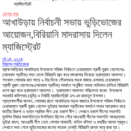
ম্যাজিস্ট্রেট
জেলার খবর
আখাউড়ায় নির্বাচনী সভায় ভুড়িভোজের
আয়োজন,বিরিয়ানি মাদরাসায় দিলেন
ম্যাজিস্ট্রেট
মে ১৪, ২০২৪
নিজস্ব প্রতিবেদক
ব্রাহ্মণবাড়িয়ার আখাউড়ায় উপজেলা পরিষদ নির্বাচনে চেয়ারম্যান প্রার্থী মুরাদ হোসেনের-
(আনারস প্রতীক) সভা থেকে বিরিয়ানি জব্দ করে মাদরাসায় দিয়েছে ভ্রাম্যমান আদালত।
গতকাল সোমবার রাত সাড়ে ৯ টার দিকে পৌরসভার সড়ক বাজার এলাকায় চেয়ারম্যান
প্রার্থী মুরাদ হোসেনের-(আনারস প্রতীক) সমর্থনে অনুষ্ঠিত সভায় অভিযান চালিয়ে বিরিয়ানি
গুলো জব্দ করে ভ্রাম্যমাণ আদালত। ভ্রাম্যমাণ আদালত পরিচালনা করেন উপজেলা
সহকারি কমিশনার (ভূমি) ও নির্বাহী ম্যাজিস্ট্রেট এস.এম রাহাতুল ইসলাম।
প্রত্যক্ষদর্শীরা জানান, সোমবার রাতে আখাউড়ার সড়ক বাজারে উপজেলা পরিষদ নির্বাচনে
চেয়ারম্যান প্রার্থী মুরাদ হোসেন ভূইয়ার আনারস প্রতীকের সমর্থনে সভার আয়োজন করে
জাতীয় রিকশা ও ভ্যান শ্রমিক লীগ এবং হকার্স লীগ। সেখানে হকার্স লীগের সভাপতি
মুসলিম মিয়ার সভাপতিত্বে উপস্থিত ছিলেন পৌর আওয়ামী লীগের সভাপতি আবদুল্লাহ
ভূইয়া বাদল, আওয়ামী লীগ নেতা গোলাম সামদানী, দানিস খলিফা ও মহাবীর আলম প্রমুখ।
সেখানে সভা শেষে ভুড়িভোজের জন্যে কয়েক ডেকচি বিরিয়ানি রান্না করে রাখা হয়।