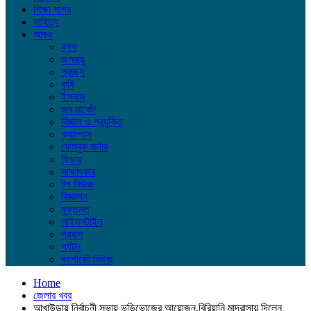
শিক্ষা সাগর
সাহিত্য
আরও
ব্লগ
জলবায়ু
প্রচ্ছদ
কৃষি
ইসলাম
জব মার্কেট
বিজ্ঞান ও প্রযুক্তি
ক্যাম্পাস
ফেসবুক কর্নার
ফিচার
সাক্ষাৎকার
টপ নিউজ
বিজ্ঞাপন
মুক্তমত
লাইফস্টাইল
প্রবাস
পর্যটন
কর্পোরেট নিউজ
Home
জেলার খবর
আখাউড়ায় নির্বাচনী সভায় ভুড়িভোজের আয়োজন,বিরিয়ানি মাদরাসায় দিলেন