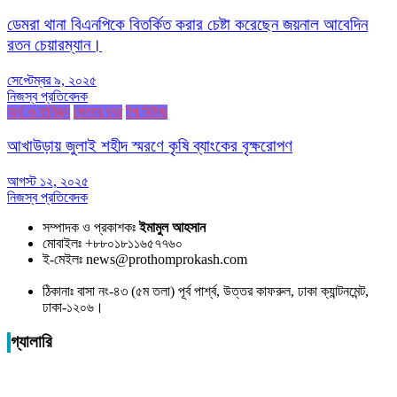
ডেমরা থানা বিএনপিকে বিতর্কিত করার চেষ্টা করেছেন জয়নাল আবেদিন
রতন চেয়ারম্যান।
সেপ্টেম্বর ৯, ২০২৫
নিজস্ব প্রতিবেদক
অর্থ ও বাণিজ্য
জেলার খবর
টপ নিউজ
আখাউড়ায় জুলাই শহীদ স্মরণে কৃষি ব্যাংকের বৃক্ষরোপণ
আগস্ট ১২, ২০২৫
নিজস্ব প্রতিবেদক
সম্পাদক ও প্রকাশকঃ
ইমামুল আহসান
মোবাইলঃ +৮৮০১৮১১৬৫৭৭৬০
ই-মেইলঃ news@prothomprokash.com
ঠিকানাঃ বাসা নং-৪৩ (৫ম তলা) পূর্ব পার্শ্ব, উত্তর কাফরুল, ঢাকা ক্যান্টনমেন্ট,
ঢাকা-১২০৬।
গ্যালারি