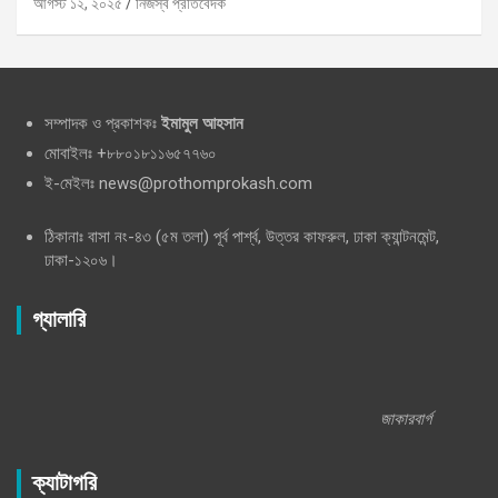
আগস্ট ১২, ২০২৫
নিজস্ব প্রতিবেদক
সম্পাদক ও প্রকাশকঃ
ইমামুল আহসান
মোবাইলঃ +৮৮০১৮১১৬৫৭৭৬০
ই-মেইলঃ news@prothomprokash.com
ঠিকানাঃ বাসা নং-৪৩ (৫ম তলা) পূর্ব পার্শ্ব, উত্তর কাফরুল, ঢাকা ক্যান্টনমেন্ট,
ঢাকা-১২০৬।
গ্যালারি
জাকারবার্গ
ক্যাটাগরি