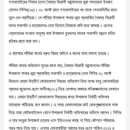
গণধোলাইয়ের শিকার হলেন বৈষম্য বিরোধী আন্দোলনের ভুয়া সমন্বয়ক ইমরান
হোসেন শিশির(২৯)। ৩১ আগষ্ট রাতে গণধোলাইয়ের পর তাকে সেনাবাহিনীর হাতে
তুলে দেন স্থানীয়রা। সে সাঁথিয়া উপজেলা শাখার ভূয়া স্বঘোষিত বৈষম্য বিরোধী
দলের সভাপতি ও ছাত্রদলের নেতা হিসেবে নিজেকে দাবি করে আসছে। ছেলের
গ্রেফতারের সংবাদে অসুস্থ বাবা উপজেলা যুবদলের সাবেক সভাপতি আব্দুল মতিন
রবিবার রাতে মারা যান।
এ ব্যাপারে সাঁথিয়া থানায় দ্রুত বিচার আইনে ৪ জনের নামে মামলা হয়েছে।
সাঁথিয়া থানার অভিযোগ সূত্রে জানা যায়, বৈষম্য বিরোধী আন্দোলনের সাঁথিয়া
উপজেলা শাখার ভূয়া স্বঘোষিত সভাপতি ও ছাত্রদলের নেতা শিশির ৩১ আগষ্ট
বিকেলে মেয়াদ উত্তীর্ণ কোকাকোলা বিক্রয় অভিযোগ নিয়ে অপর বন্ধু কোনাবাড়িয়া
গ্রামের জুয়েলের ছেলে সানীকে(৩০) নিয়ে ধোপাদহ বাজারে মনিরুজ্জামানের দোকানে
যায়। মেয়াদ উত্তীর্ণ কোকাকোলা বিক্রয়ের জন্য উপজেলা নির্বাহী অফিসার
তাদেরকে পাঠিয়েছে বলে জানান। এ সময় দোকানদারের ভাই রোকনুজ্জামানকে সঙ্গে
নিয়ে তারা মোটরসাইকেল যোগে উপজেলা নির্বাহী অফিসারের অফিসে আসেন। শিশির
ও তার বন্ধুরা উপজেলা চত্বরে এসে ইউএনওর কাছে না গিয়ে কৌশলে পরিষদের
পুকুর পাড়ে নিয়ে যায়। এসময় কোনাবাড়ীয়া গ্রামের মধুর ছেলে শাকিল (৩২) ও