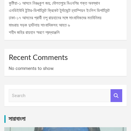
কুষ্টিয়া-১ আসনে নিরঙ্কুশ জয়; দৌলতপুরে বিএনপির শক্ত অবস্থান
এনডিইউবি ইন্টার-ডিপার্টমেন্ট ক্রিকেট টুর্নামেন্টে চ্যাম্পিয়ন ইংলিশ ডিপার্টমেন্ট
ঢাকা-১৭ আসনের প্রার্থী তপু রায়হানের সঙ্গে সাংবাদিকদের মতবিনিময়
মাগুরায় সড়ক দুর্ঘটনায় সাংবাদিকসহ আহত ৬
শহীদ জহির রায়হান স্মরণে শ্রদ্ধাঞ্জলি
Recent Comments
No comments to show.
S
e
a
r
c
সারাবাংলা
h