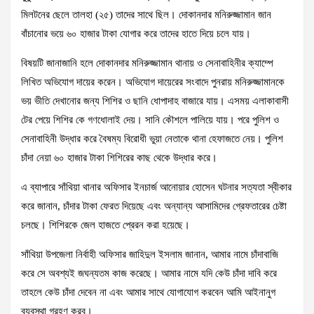
মিলটনের ছেলে তালহা (২৫) তাদের সাথে ছিল। দোকানদার মনিরুজ্জামান জান
বাঁচানোর ভয়ে ৬০ হাজার টাকা যোগার করে তাদের হাতে দিয়ে চলে যায়।
বিষয়টি জানাজানি হলে দোকানদার মনিরুজ্জামান থানায় ও সেনাবাহিনীর ক্যাম্পে
লিখিত অভিযোগ দায়ের করেন। অভিযোগ দায়েরের সংবাদে পুনরায় মনিরুজ্জামানকে
ভয় ভীতি দেখানোর জন্য শিশির ও ছানি ধোপাদাহ বাজারে যায়। এসময় এলাকাবাসী
টের পেয়ে শিশির কে গণধোলাই দেয়। সানি কৌশলে পালিয়ে যায়। পরে পুলিশ ও
সেনাবাহিনী উদ্ধার করে বৈষম্য বিরোধী ভুয়া নেতাকে থানা হেফাজতে নেয়। পুলিশ
চাঁদা নেয়া ৬০ হাজার টাকা শিশিরের কাছ থেকে উদ্ধার করে।
এ ব্যাপারে সাঁথিয়া থানার অফিসার ইনচার্জ আনোয়ার হোসেন ঘটনার সত্যতা স্বীকার
করে জানান, চাঁদার টাকা ফেরত দিয়েছে এবং অন্যান্য আসামিদের গ্রেফতারের চেষ্টা
চলছে। শিশিরকে জেল হাজতে প্রেরন করা হয়েছে।
সাঁথিয়া উপজেলা নির্বাহী অফিসার জাহিদুল ইসলাম জানান, আমার নামে চাঁদাবাজি
করে সে অবশ্যই জঘন্যতম কাজ করেছে। আমার নামে যদি কেউ চাঁদা দাবি করে
তাহলে কেউ চাঁদা দেবেন না এবং আমার সাথে যোগাযোগ করবেন আমি আইনানুগ
ব্যবস্থা গ্রহণ করব।