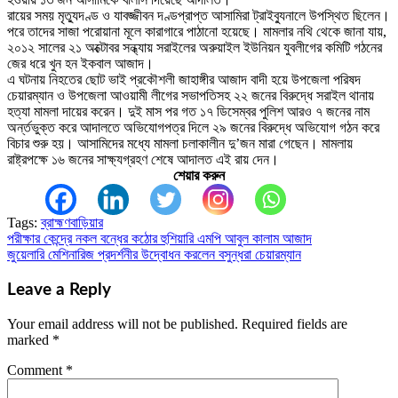
রায়ের সময় মৃত্যুদণ্ড ও যাবজ্জীবন দণ্ডপ্রাপ্ত আসামিরা ট্রাইব্যুনালে উপস্থিত ছিলেন।
পরে তাদের সাজা পরোয়ানা মূলে কারাগারে পাঠানো হয়েছে। মামলার নথি থেকে জানা যায়,
২০১২ সালের ২১ অক্টোবর সন্ধ্যায় সরাইলের অরুয়াইল ইউনিয়ন যুবলীগের কমিটি গঠনের
জের ধরে খুন হন ইকবাল আজাদ।
এ ঘটনায় নিহতের ছোট ভাই প্রকৌশলী জাহাঙ্গীর আজাদ বাদী হয়ে উপজেলা পরিষদ
চেয়ারম্যান ও উপজেলা আওয়ামী লীগের সভাপতিসহ ২২ জনের বিরুদ্ধে সরাইল থানায়
হত্যা মামলা দায়ের করেন। দুই মাস পর গত ১৭ ডিসেম্বর পুলিশ আরও ৭ জনের নাম
অর্ন্তভুক্ত করে আদালতে অভিযোগপত্র দিলে ২৯ জনের বিরুদ্ধে অভিযোগ গঠন করে
বিচার শুরু হয়। আসামিদের মধ্যে মামলা চলাকালীন দু’জন মারা গেছেন। মামলায়
রাষ্ট্রপক্ষে ১৬ জনের সাক্ষ্যগ্রহণ শেষে আদালত এই রায় দেন।
শেয়ার করুন
Tags:
ব্রাহ্মণবাড়িয়ার
পরীক্ষার কেন্দ্রে নকল বন্ধের কঠোর হুশিয়ারি এমপি আবুল কালাম আজাদ
Post
জুয়েলারি মেশিনারিজ প্রদর্শনীর উদ্বোধন করলেন বসুন্ধরা চেয়ারম্যান
navigation
Leave a Reply
Your email address will not be published.
Required fields are
marked
*
Comment
*