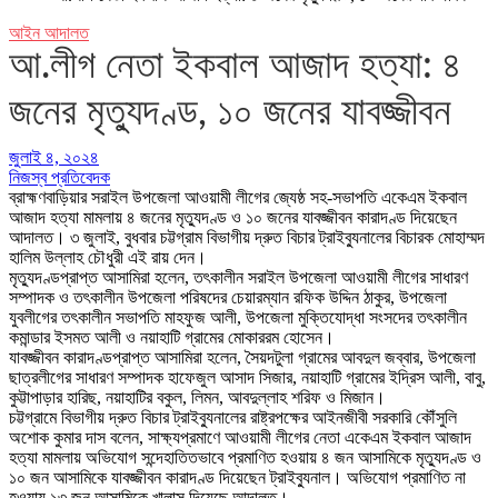
আইন আদালত
আ.লীগ নেতা ইকবাল আজাদ হত্যা: ৪
জনের মৃত্যুদণ্ড, ১০ জনের যাবজ্জীবন
জুলাই ৪, ২০২৪
নিজস্ব প্রতিবেদক
ব্রাহ্মণবাড়িয়ার সরাইল উপজেলা আওয়ামী লীগের জ্যেষ্ঠ সহ-সভাপতি একেএম ইকবাল
আজাদ হত্যা মামলায় ৪ জনের মৃত্যুদণ্ড ও ১০ জনের যাবজ্জীবন কারাদণ্ড দিয়েছেন
আদালত। ৩ জুলাই, বুধবার চট্টগ্রাম বিভাগীয় দ্রুত বিচার ট্রাইব্যুনালের বিচারক মোহাম্মদ
হালিম উল্লাহ চৌধুরী এই রায় দেন।
মৃত্যুদণ্ডপ্রাপ্ত আসামিরা হলেন, তৎকালীন সরাইল উপজেলা আওয়ামী লীগের সাধারণ
সম্পাদক ও তৎকালীন উপজেলা পরিষদের চেয়ারম্যান রফিক উদ্দিন ঠাকুর, উপজেলা
যুবলীগের তৎকালীন সভাপতি মাহফুজ আলী, উপজেলা মুক্তিযোদ্ধা সংসদের তৎকালীন
কমান্ডার ইসমত আলী ও নয়াহাটি গ্রামের মোকাররম হোসেন।
যাবজ্জীবন কারাদণ্ডপ্রাপ্ত আসামিরা হলেন, সৈয়দটুলা গ্রামের আবদুল জব্বার, উপজেলা
ছাত্রলীগের সাধারণ সম্পাদক হাফেজুল আসাদ সিজার, নয়াহাটি গ্রামের ইদ্রিস আলী, বাবু,
কুট্টাপাড়ার হারিছ, নয়াহাটির বকুল, লিমন, আবদুল্লাহ শরিফ ও মিজান।
চট্টগ্রামে বিভাগীয় দ্রুত বিচার ট্রাইব্যুনালের রাষ্ট্রপক্ষের আইনজীবী সরকারি কৌঁসুলি
অশোক কুমার দাস বলেন, সাক্ষ্যপ্রমাণে আওয়ামী লীগের নেতা একেএম ইকবাল আজাদ
হত্যা মামলায় অভিযোগ সন্দেহাতিতভাবে প্রমাণিত হওয়ায় ৪ জন আসামিকে মৃত্যুদণ্ড ও
১০ জন আসামিকে যাবজ্জীবন কারাদণ্ড দিয়েছেন ট্রাইব্যুনাল। অভিযোগ প্রমাণিত না
হওয়ায় ১৩ জন আসামিকে খালাস দিয়েছে আদালত।