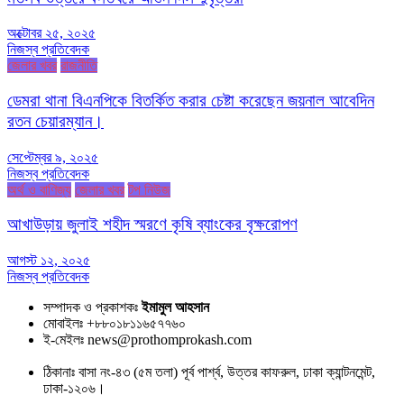
অক্টোবর ২৫, ২০২৫
নিজস্ব প্রতিবেদক
জেলার খবর
রাজনীতি
ডেমরা থানা বিএনপিকে বিতর্কিত করার চেষ্টা করেছেন জয়নাল আবেদিন
রতন চেয়ারম্যান।
সেপ্টেম্বর ৯, ২০২৫
নিজস্ব প্রতিবেদক
অর্থ ও বাণিজ্য
জেলার খবর
টপ নিউজ
আখাউড়ায় জুলাই শহীদ স্মরণে কৃষি ব্যাংকের বৃক্ষরোপণ
আগস্ট ১২, ২০২৫
নিজস্ব প্রতিবেদক
সম্পাদক ও প্রকাশকঃ
ইমামুল আহসান
মোবাইলঃ +৮৮০১৮১১৬৫৭৭৬০
ই-মেইলঃ news@prothomprokash.com
ঠিকানাঃ বাসা নং-৪৩ (৫ম তলা) পূর্ব পার্শ্ব, উত্তর কাফরুল, ঢাকা ক্যান্টনমেন্ট,
ঢাকা-১২০৬।