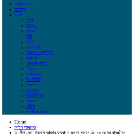
শিক্ষা সাগর
সাহিত্য
আরও
ব্লগ
জলবায়ু
প্রচ্ছদ
কৃষি
ইসলাম
জব মার্কেট
বিজ্ঞান ও প্রযুক্তি
ক্যাম্পাস
ফেসবুক কর্নার
ফিচার
সাক্ষাৎকার
টপ নিউজ
বিজ্ঞাপন
মুক্তমত
লাইফস্টাইল
প্রবাস
পর্যটন
কর্পোরেট নিউজ
Home
আইন আদালত
আ.লীগ নেতা ইকবাল আজাদ হত্যা: ৪ জনের মৃত্যুদণ্ড, ১০ জনের যাবজ্জীবন