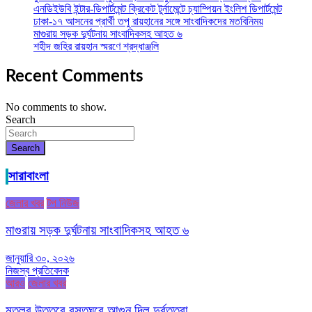
এনডিইউবি ইন্টার-ডিপার্টমেন্ট ক্রিকেট টুর্নামেন্টে চ্যাম্পিয়ন ইংলিশ ডিপার্টমেন্ট
ঢাকা-১৭ আসনের প্রার্থী তপু রায়হানের সঙ্গে সাংবাদিকদের মতবিনিময়
মাগুরায় সড়ক দুর্ঘটনায় সাংবাদিকসহ আহত ৬
শহীদ জহির রায়হান স্মরণে শ্রদ্ধাঞ্জলি
Recent Comments
No comments to show.
Search
Search
সারাবাংলা
জেলার খবর
টপ নিউজ
মাগুরায় সড়ক দুর্ঘটনায় সাংবাদিকসহ আহত ৬
জানুয়ারি ৩০, ২০২৬
নিজস্ব প্রতিবেদক
আরও
জেলার খবর
মতলব উত্তরে বসতঘরে আগুন দিল দুর্বৃত্তরা