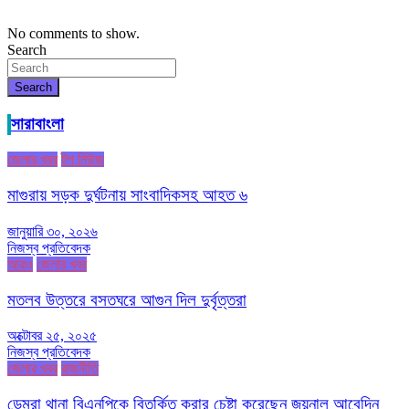
No comments to show.
Search
Search
সারাবাংলা
জেলার খবর
টপ নিউজ
মাগুরায় সড়ক দুর্ঘটনায় সাংবাদিকসহ আহত ৬
জানুয়ারি ৩০, ২০২৬
নিজস্ব প্রতিবেদক
আরও
জেলার খবর
মতলব উত্তরে বসতঘরে আগুন দিল দুর্বৃত্তরা
অক্টোবর ২৫, ২০২৫
নিজস্ব প্রতিবেদক
জেলার খবর
রাজনীতি
ডেমরা থানা বিএনপিকে বিতর্কিত করার চেষ্টা করেছেন জয়নাল আবেদিন