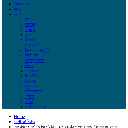
শিক্ষা সাগর
সাহিত্য
আরও
ব্লগ
জলবায়ু
প্রচ্ছদ
কৃষি
ইসলাম
জব মার্কেট
বিজ্ঞান ও প্রযুক্তি
ক্যাম্পাস
ফেসবুক কর্নার
ফিচার
সাক্ষাৎকার
টপ নিউজ
বিজ্ঞাপন
মুক্তমত
লাইফস্টাইল
প্রবাস
পর্যটন
কর্পোরেট নিউজ
Home
কর্পোরেট নিউজ
নিত্যদিনের স্বস্তি দিবে মিনিস্টার-মাইওয়ান গ্রুপের নতুন রিচার্জেবল ফ্যান