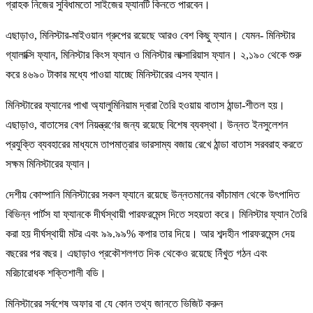
গ্রাহক নিজের সুবিধামতো সাইজের ফ্যানটি কিনতে পারবেন।
এছাড়াও, মিনিস্টার-মাইওয়ান গ্রুপের রয়েছে আরও বেশ কিছু ফ্যান। যেমন- মিনিস্টার
গ্যালাক্সি ফ্যান, মিনিস্টার কিংস ফ্যান ও মিনিস্টার লাক্সারিয়াস ফ্যান। ২,১৯০ থেকে শুরু
করে ৪৬৯০ টাকার মধ্যে পাওয়া যাচ্ছে মিনিস্টারের এসব ফ্যান।
মিনিস্টারের ফ্যানের পাখা অ্যালুমিনিয়াম দ্বারা তৈরি হওয়ায় বাতাস ঠান্ডা-শীতল হয়।
এছাড়াও, বাতাসের বেগ নিয়ন্ত্রণের জন্য রয়েছে বিশেষ ব্যবস্থা। উন্নত ইনসুলেশন
প্রযুক্তি ব্যবহারের মাধ্যমে তাপমাত্রার ভারসাম্য বজায় রেখে ঠান্ডা বাতাস সরবরাহ করতে
সক্ষম মিনিস্টারের ফ্যান।
দেশীয় কোম্পানি মিনিস্টারের সকল ফ্যানে রয়েছে উন্নতমানের কাঁচামাল থেকে উৎপাদিত
বিভিন্ন পার্টস যা ফ্যানকে দীর্ঘস্থায়ী পারফরমেন্স দিতে সহয়তা করে। মিনিস্টার ফ্যান তৈরি
করা হয় দীর্ঘস্থায়ী মটর এবং ৯৯.৯৯% কপার তার দিয়ে। আর শব্দহীন পারফরমেন্স দেয়
বছরের পর বছর। এছাড়াও প্রকৌশলগত দিক থেকেও রয়েছে নিঁখুত গঠন এবং
মরিচারোধক শক্তিশালী বডি।
মিনিস্টারের সর্বশেষ অফার বা যে কোন তথ্য জানতে ভিজিট করুন