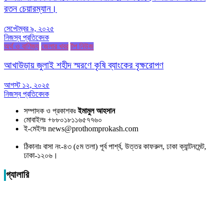
রতন চেয়ারম্যান।
সেপ্টেম্বর ৯, ২০২৫
নিজস্ব প্রতিবেদক
অর্থ ও বাণিজ্য
জেলার খবর
টপ নিউজ
আখাউড়ায় জুলাই শহীদ স্মরণে কৃষি ব্যাংকের বৃক্ষরোপণ
আগস্ট ১২, ২০২৫
নিজস্ব প্রতিবেদক
সম্পাদক ও প্রকাশকঃ
ইমামুল আহসান
মোবাইলঃ +৮৮০১৮১১৬৫৭৭৬০
ই-মেইলঃ news@prothomprokash.com
ঠিকানাঃ বাসা নং-৪৩ (৫ম তলা) পূর্ব পার্শ্ব, উত্তর কাফরুল, ঢাকা ক্যান্টনমেন্ট,
ঢাকা-১২০৬।
গ্যালারি