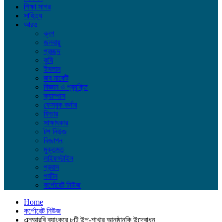
শিক্ষা সাগর
সাহিত্য
আরও
ব্লগ
জলবায়ু
প্রচ্ছদ
কৃষি
ইসলাম
জব মার্কেট
বিজ্ঞান ও প্রযুক্তি
ক্যাম্পাস
ফেসবুক কর্নার
ফিচার
সাক্ষাৎকার
টপ নিউজ
বিজ্ঞাপন
মুক্তমত
লাইফস্টাইল
প্রবাস
পর্যটন
কর্পোরেট নিউজ
Home
কর্পোরেট নিউজ
এনআরবি ব্যাংকরে ৮টি উপ-শাখার আনুষ্ঠানকি উদ্বোধন