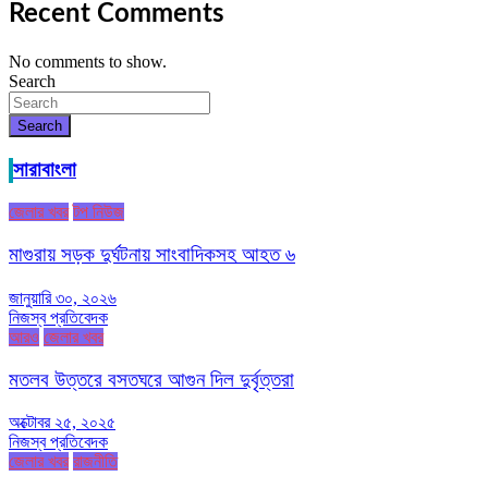
Recent Comments
No comments to show.
Search
Search
সারাবাংলা
জেলার খবর
টপ নিউজ
মাগুরায় সড়ক দুর্ঘটনায় সাংবাদিকসহ আহত ৬
জানুয়ারি ৩০, ২০২৬
নিজস্ব প্রতিবেদক
আরও
জেলার খবর
মতলব উত্তরে বসতঘরে আগুন দিল দুর্বৃত্তরা
অক্টোবর ২৫, ২০২৫
নিজস্ব প্রতিবেদক
জেলার খবর
রাজনীতি