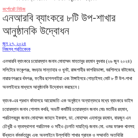
কর্পোরেট নিউজ
এনআরবি ব্যাংকরে ৮টি উপ-শাখার
আনুষ্ঠানকি উদ্বোধন
জুন ২৭, ২০২৪
নিজস্ব প্রতিবেদক
এনআরবি ব্যাংকরে চয়োরম্যান জনাব মোহাম্মদ মাহতাবুর রহমান বুধবার (২৬ জুন ২০২৪)
সলিটেরে ফঞ্চেুগঞ্জ, বগুড়ার সান্তাহার ও ধুনট, রাজশাহীর কাশয়িাডাঙ্গা, বরশিালরে বাটাজোর,
নারায়ণগঞ্জরে র্ধমগঞ্জ, ফনেীর ছাগলনাইয়া এবং টাঙ্গাইলরে গোড়াইসহ মোট ৮ টি উপ-শাখা
অনলাইনরে মাধ্যমে আনুষ্ঠানকি উদ্বোধন করছেনে।
ব্যাংক-এর প্রধান র্কাযালয়ে আয়োজতি এক অনুষ্ঠানে অন্যান্যদরে মধ্যে ব্যাংকরে ভাইস
চয়োরম্যান জনাব গোলাম কবরি, অডটি কমটিরি চয়োরম্যান জনাব মোঃ মতউির রহমান,
পরচিালকবৃন্দ জনাব মোহাম্মদ জাহদে ইকবাল, ডা. মোহাম্মদ এহসানুর রহমান, বায়জুন এন
চৌধুরী ও ব্যবস্থাপনা পরচিালক ও সইিও (চলতি দায়ত্বি) জনাব মো. ওমর ফারুক খানসহ
র্ঊধ্বতন র্কমর্কতাবৃন্দ এবং অনলাইনে উল্লখিতি শাখার গ্রাহক ও সম্মানতি অতথিরিা