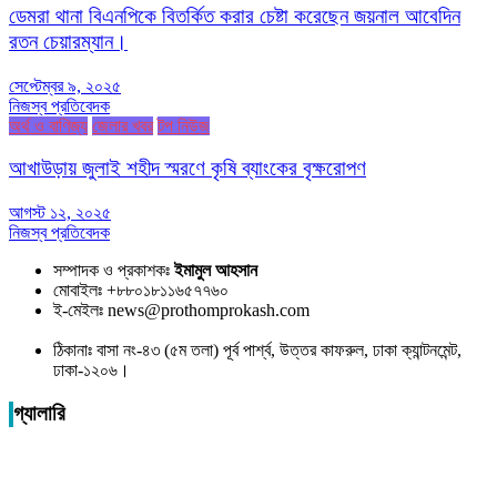
ডেমরা থানা বিএনপিকে বিতর্কিত করার চেষ্টা করেছেন জয়নাল আবেদিন
রতন চেয়ারম্যান।
সেপ্টেম্বর ৯, ২০২৫
নিজস্ব প্রতিবেদক
অর্থ ও বাণিজ্য
জেলার খবর
টপ নিউজ
আখাউড়ায় জুলাই শহীদ স্মরণে কৃষি ব্যাংকের বৃক্ষরোপণ
আগস্ট ১২, ২০২৫
নিজস্ব প্রতিবেদক
সম্পাদক ও প্রকাশকঃ
ইমামুল আহসান
মোবাইলঃ +৮৮০১৮১১৬৫৭৭৬০
ই-মেইলঃ news@prothomprokash.com
ঠিকানাঃ বাসা নং-৪৩ (৫ম তলা) পূর্ব পার্শ্ব, উত্তর কাফরুল, ঢাকা ক্যান্টনমেন্ট,
ঢাকা-১২০৬।
গ্যালারি