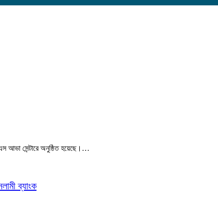
সএস আভা সেন্টারে অনুষ্ঠিত হয়েছে।…
সলামী ব্যাংক