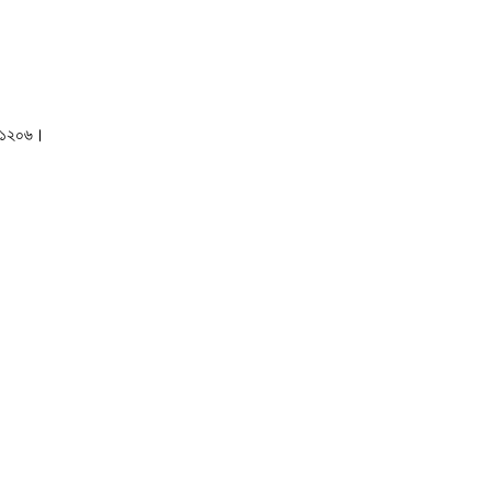
াকা-১২০৬।