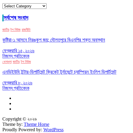
ক্যাটাগরি
সর্বশেষ সংবাদ
জাতীয়
টপ নিউজ
রাজনীতি
কুষ্টিয়া-১ আসনে নিরঙ্কুশ জয়; দৌলতপুরে বিএনপির শক্ত অবস্থান
ফেব্রুয়ারি ১৫, ২০২৬
নিজস্ব প্রতিবেদক
খেলাধুলা
জাতীয়
টপ নিউজ
এনডিইউবি ইন্টার-ডিপার্টমেন্ট ক্রিকেট টুর্নামেন্টে চ্যাম্পিয়ন ইংলিশ ডিপার্টমেন্ট
ফেব্রুয়ারি ৮, ২০২৬
নিজস্ব প্রতিবেদক
Copyright © ২০২৬
Theme by:
Theme Horse
Proudly Powered by:
WordPress