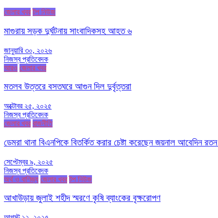
জেলার খবর
টপ নিউজ
মাগুরায় সড়ক দুর্ঘটনায় সাংবাদিকসহ আহত ৬
জানুয়ারি ৩০, ২০২৬
নিজস্ব প্রতিবেদক
আরও
জেলার খবর
মতলব উত্তরে বসতঘরে আগুন দিল দুর্বৃত্তরা
অক্টোবর ২৫, ২০২৫
নিজস্ব প্রতিবেদক
জেলার খবর
রাজনীতি
ডেমরা থানা বিএনপিকে বিতর্কিত করার চেষ্টা করেছেন জয়নাল আবেদিন রতন
সেপ্টেম্বর ৯, ২০২৫
নিজস্ব প্রতিবেদক
অর্থ ও বাণিজ্য
জেলার খবর
টপ নিউজ
আখাউড়ায় জুলাই শহীদ স্মরণে কৃষি ব্যাংকের বৃক্ষরোপণ
আগস্ট ১২, ২০২৫