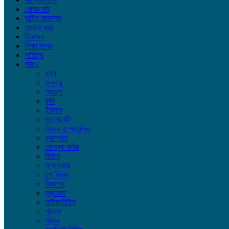
খেলার মাঠ
আইন আদালত
জেলার খবর
বিনোদন
শিক্ষা সাগর
সাহিত্য
আরও
ব্লগ
জলবায়ু
প্রচ্ছদ
কৃষি
ইসলাম
জব মার্কেট
বিজ্ঞান ও প্রযুক্তি
ক্যাম্পাস
ফেসবুক কর্নার
ফিচার
সাক্ষাৎকার
টপ নিউজ
বিজ্ঞাপন
মুক্তমত
লাইফস্টাইল
প্রবাস
পর্যটন