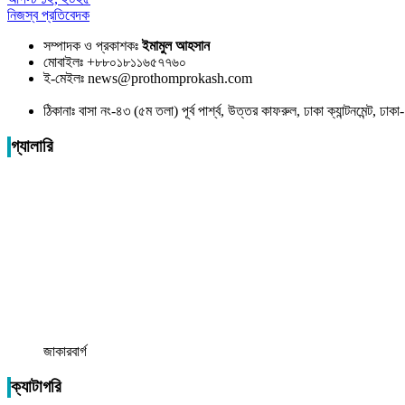
নিজস্ব প্রতিবেদক
সম্পাদক ও প্রকাশকঃ
ইমামুল আহসান
মোবাইলঃ +৮৮০১৮১১৬৫৭৭৬০
ই-মেইলঃ news@prothomprokash.com
ঠিকানাঃ বাসা নং-৪৩ (৫ম তলা) পূর্ব পার্শ্ব, উত্তর কাফরুল, ঢাকা ক্যান্টনমেন্ট, ঢ
গ্যালারি
জাকারবার্গ
ক্যাটাগরি